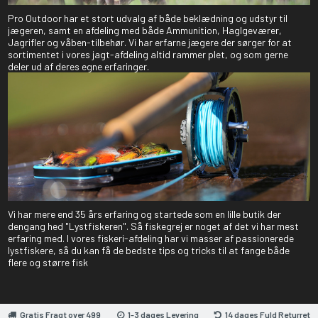
Pro Outdoor har et stort udvalg af både beklædning og udstyr til
jægeren, samt en afdeling med både Ammunition, Haglgeværer,
Jagrifler og våben-tilbehør. Vi har erfarne jægere der sørger for at
sortimentet i vores jagt-afdeling altid rammer plet, og som gerne
deler ud af deres egne erfaringer.
Vi har mere end 35 års erfaring og startede som en lille butik der
dengang hed "Lystfiskeren". Så fiskegrej er noget af det vi har mest
erfaring med. I vores fiskeri-afdeling har vi masser af passionerede
lystfiskere, så du kan få de bedste tips og tricks til at fange både
flere og større fisk
Gratis Fragt over 499
1-3 dages Levering
14 dages Fuld Returret