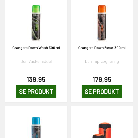
0,-
& VIND!
Grangers Down Wash 300 ml
Grangers Down Repel 300 ml
Dun Vaskemiddel
Dun Imprægnering
OG DELTAG!
139,95
179,95
NEJ TAK!
SE PRODUKT
SE PRODUKT