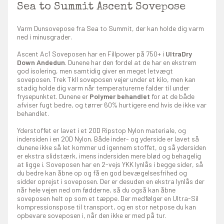
Sea to Summit Ascent Sovepose
Varm Dunsovepose fra Sea to Summit, der kan holde dig varm
ned i minusgrader.
Ascent Ac1 Soveposen har en Fillpower på 750+ i
UltraDry
Down Andedun
. Dunene har den fordel at de har en ekstrem
god isolering, men samtidig giver en meget letvægt
soveposen. Trek TkII soveposen vejer under et kilo, men kan
stadig holde dig varm når temperaturerne falder til under
frysepunktet. Dunene er
Polymer behandlet
for at de både
afviser fugt bedre, og tørrer 60% hurtigere end hvis de ikke var
behandlet.
Yderstoffet er lavet i et 20D Ripstop Nylon materiale, og
indersiden i en 20D Nylon. Både inder- og yderside er lavet så
dunene ikke så let kommer ud igennem stoffet, og så ydersiden
er ekstra slidstærk, imens indersiden mere blød og behagelig
at ligge i. Soveposen har en 2-vejs YKK lynlås i begge sider, så
du bedre kan åbne op og få en god bevægelsesfrihed og
sidder oprejst i soveposen. Der er desuden en ekstra lynlås der
når hele vejen ned om fødderne, så du også kan åbne
soveposen helt op som et tæppe. Der medfølger en Ultra-Sil
kompressionspose til transport, og en stor netpose du kan
opbevare soveposen i, når den ikke er med på tur.