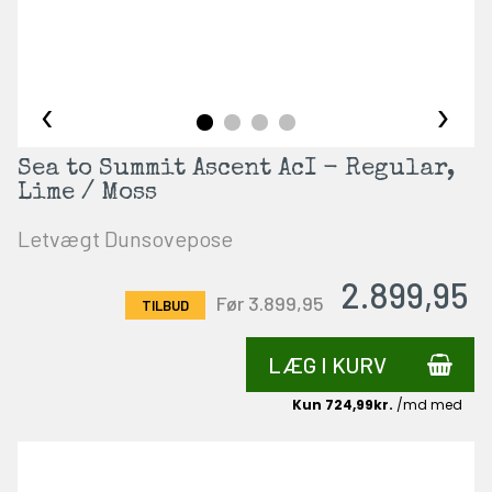
‹
›
Sea to Summit Ascent AcI - Regular,
Lime / Moss
Letvægt Dunsovepose
2.899,95
Før 3.899,95
LÆG I KURV