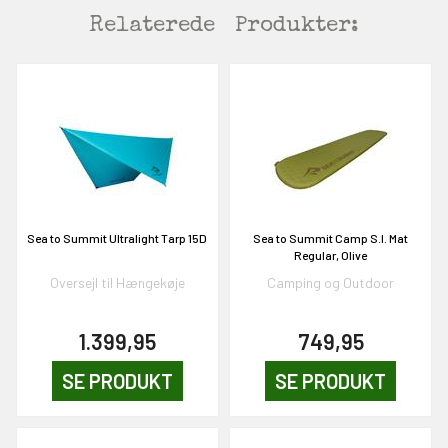
Relaterede
Produkter:
EKORT PÅ
Sea to Summit Ultralight Tarp 15D
Sea to Summit Camp S.I. Mat
Regular, Olive
Oversejl til Hængekøje
Camping og Outdoor
en om et gavekort på
 gang om måneden
1.399,95
749,95
n gang
SE PRODUKT
SE PRODUKT
KORT