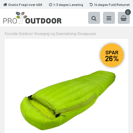
Gratis Fragt over 499
1-3 dages Levering
14 dages Fuld Returret
0
Forside
-
Outdoor
-
Sovegrej og Overnatning
-
Soveposer
SPAR
26%