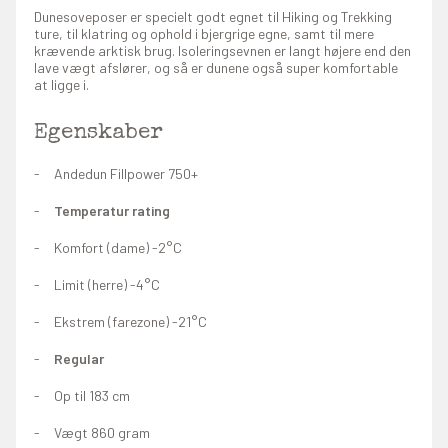
Dunesoveposer er specielt godt egnet til Hiking og Trekking
ture, til klatring og ophold i bjergrige egne, samt til mere
krævende arktisk brug. Isoleringsevnen er langt højere end den
lave vægt afslører, og så er dunene også super komfortable
at ligge i.
Egenskaber
Andedun Fillpower 750+
Temperatur rating
Komfort (dame) -2°C
Limit (herre) -4°C
Ekstrem (farezone) -21°C
Regular
Op til 183 cm
Vægt 860 gram