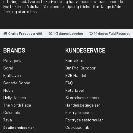
erfaring med. I vores fiskeri-afdeling har vi masser af passionerede
lystfiskere, så du kan få de bedste tips og tricks til at fange både
flere og større fisk
Gratis Fragt over 499
1-3 dages Levering
14 dages Fuld Returret
BRANDS
KUNDESERVICE
Patagonia
Kontakt os
Sorel
Om Pro-Outdoor
Fjällräven
B2B Handel
Canada Goose
FAQ
Nobis
Returlabel
Helly Hansen
Størrelsesskemaer
The North Face
Handelsbetingelser
Columbia
Fortrydelsesret
Teva
Fortrydelsesformular
Cookiepolitik
Se alle producenter...