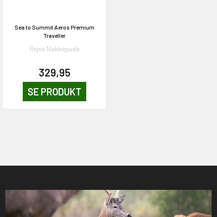
OG DELTAG!
Sea to Summit Aeros Premium
Traveller
Rejse Nakkepude
NEJ TAK!
329,95
SE PRODUKT