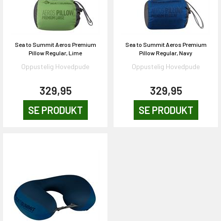
EKORT PÅ
Sea to Summit Aeros Premium
Sea to Summit Aeros Premium
Pillow Regular, Lime
Pillow Regular, Navy
en om et gavekort på
Oppustelig Hovedpude
Oppustelig Hovedpude
 gang om måneden
n gang
329,95
329,95
SE PRODUKT
SE PRODUKT
KORT
0,-
& VIND!