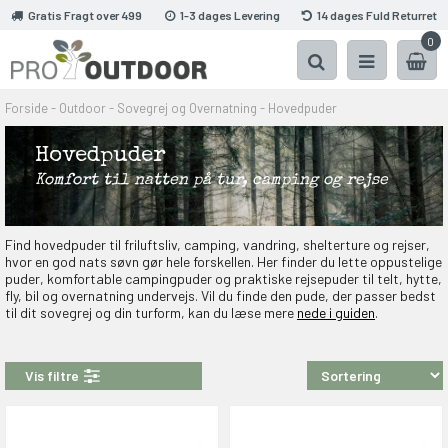
Gratis Fragt over 499
1-3 dages Levering
14 dages Fuld Returret
0
Forside
-
Outdoor
-
Sovegrej og Overnatning
-
Hovedpuder
Hovedpuder
Komfort til natten på tur, camping og rejse
Find hovedpuder til friluftsliv, camping, vandring, shelterture og rejser,
hvor en god nats søvn gør hele forskellen. Her finder du lette oppustelige
puder, komfortable campingpuder og praktiske rejsepuder til telt, hytte,
fly, bil og overnatning undervejs. Vil du finde den pude, der passer bedst
til dit sovegrej og din turform, kan du læse mere
nede i guiden
.
Vis filtre