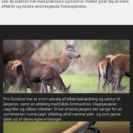
selv de største fisk med præcision og kontrol, hvilket giver dig en mere
effektiv og mindre anstrengende fiskeoplevelse.
Pro Outdoor har et stort udvalg af både beklædning og udstyr til
jægeren, samt en afdeling med både Ammunition, Haglgeværer,
Jagrifler og våben-tilbehør. Vi har erfarne jægere der sørger for at
sortimentet i vores jagt-afdeling altid rammer plet, og som gerne
deler ud af deres egne erfaringer.