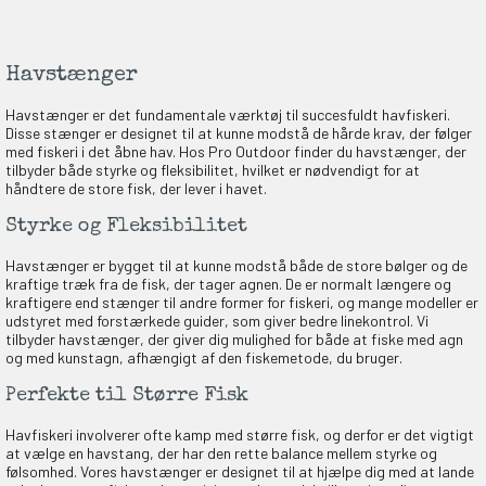
Havstænger
Havstænger er det fundamentale værktøj til succesfuldt havfiskeri.
Disse stænger er designet til at kunne modstå de hårde krav, der følger
med fiskeri i det åbne hav. Hos Pro Outdoor finder du havstænger, der
tilbyder både styrke og fleksibilitet, hvilket er nødvendigt for at
håndtere de store fisk, der lever i havet.
Styrke og Fleksibilitet
Havstænger er bygget til at kunne modstå både de store bølger og de
kraftige træk fra de fisk, der tager agnen. De er normalt længere og
kraftigere end stænger til andre former for fiskeri, og mange modeller er
udstyret med forstærkede guider, som giver bedre linekontrol. Vi
tilbyder havstænger, der giver dig mulighed for både at fiske med agn
og med kunstagn, afhængigt af den fiskemetode, du bruger.
Perfekte til Større Fisk
Havfiskeri involverer ofte kamp med større fisk, og derfor er det vigtigt
at vælge en havstang, der har den rette balance mellem styrke og
følsomhed. Vores havstænger er designet til at hjælpe dig med at lande