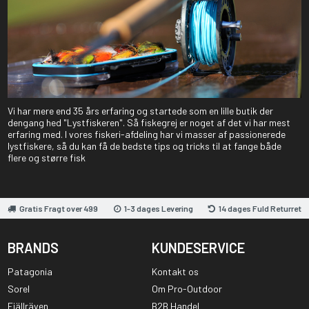
Vi har mere end 35 års erfaring og startede som en lille butik der
dengang hed "Lystfiskeren". Så fiskegrej er noget af det vi har mest
erfaring med. I vores fiskeri-afdeling har vi masser af passionerede
lystfiskere, så du kan få de bedste tips og tricks til at fange både
flere og større fisk
Gratis Fragt over 499
1-3 dages Levering
14 dages Fuld Returret
BRANDS
KUNDESERVICE
Patagonia
Kontakt os
Sorel
Om Pro-Outdoor
Fjällräven
B2B Handel