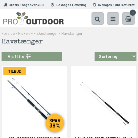
Gratis Fragt over 499
1-3 dages Levering
14 dages Fuld Returret
0
Forside
-
Fiskeri
-
Fiskestænger
-
Havstænger
Havstænger
Vis filtre
TILBUD
SPAR
38%
Ron Thompson Hardcore II Boat,
Daiwa Accudepth Interline 7', 12-20