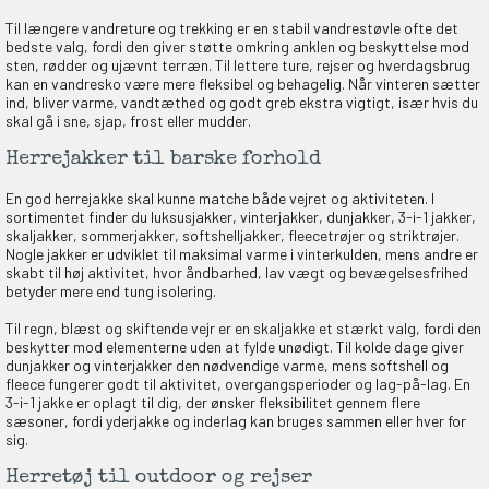
Til længere vandreture og trekking er en stabil vandrestøvle ofte det
bedste valg, fordi den giver støtte omkring anklen og beskyttelse mod
sten, rødder og ujævnt terræn. Til lettere ture, rejser og hverdagsbrug
kan en vandresko være mere fleksibel og behagelig. Når vinteren sætter
ind, bliver varme, vandtæthed og godt greb ekstra vigtigt, især hvis du
skal gå i sne, sjap, frost eller mudder.
Herrejakker til barske forhold
En god herrejakke skal kunne matche både vejret og aktiviteten. I
sortimentet finder du luksusjakker, vinterjakker, dunjakker, 3-i-1 jakker,
skaljakker, sommerjakker, softshelljakker, fleecetrøjer og striktrøjer.
Nogle jakker er udviklet til maksimal varme i vinterkulden, mens andre er
skabt til høj aktivitet, hvor åndbarhed, lav vægt og bevægelsesfrihed
betyder mere end tung isolering.
Til regn, blæst og skiftende vejr er en skaljakke et stærkt valg, fordi den
beskytter mod elementerne uden at fylde unødigt. Til kolde dage giver
dunjakker og vinterjakker den nødvendige varme, mens softshell og
fleece fungerer godt til aktivitet, overgangsperioder og lag-på-lag. En
3-i-1 jakke er oplagt til dig, der ønsker fleksibilitet gennem flere
sæsoner, fordi yderjakke og inderlag kan bruges sammen eller hver for
sig.
EKORT PÅ
Herretøj til outdoor og rejser