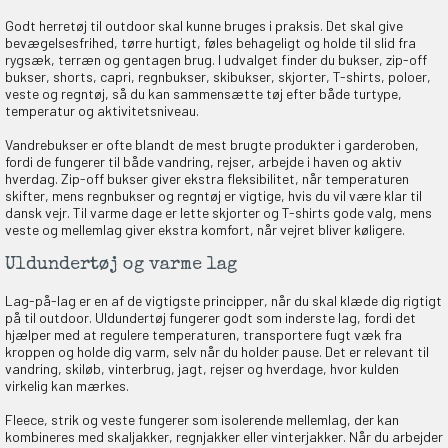
Godt herretøj til outdoor skal kunne bruges i praksis. Det skal give
bevægelsesfrihed, tørre hurtigt, føles behageligt og holde til slid fra
rygsæk, terræn og gentagen brug. I udvalget finder du bukser, zip-off
en om et gavekort på
bukser, shorts, capri, regnbukser, skibukser, skjorter, T-shirts, poloer,
 gang om måneden
veste og regntøj, så du kan sammensætte tøj efter både turtype,
n gang
temperatur og aktivitetsniveau.
Vandrebukser er ofte blandt de mest brugte produkter i garderoben,
fordi de fungerer til både vandring, rejser, arbejde i haven og aktiv
hverdag. Zip-off bukser giver ekstra fleksibilitet, når temperaturen
skifter, mens regnbukser og regntøj er vigtige, hvis du vil være klar til
KORT
dansk vejr. Til varme dage er lette skjorter og T-shirts gode valg, mens
0,-
veste og mellemlag giver ekstra komfort, når vejret bliver køligere.
Uldundertøj og varme lag
Lag-på-lag er en af de vigtigste principper, når du skal klæde dig rigtigt
& VIND!
på til outdoor. Uldundertøj fungerer godt som inderste lag, fordi det
hjælper med at regulere temperaturen, transportere fugt væk fra
kroppen og holde dig varm, selv når du holder pause. Det er relevant til
vandring, skiløb, vinterbrug, jagt, rejser og hverdage, hvor kulden
virkelig kan mærkes.
Fleece, strik og veste fungerer som isolerende mellemlag, der kan
OG DELTAG!
kombineres med skaljakker, regnjakker eller vinterjakker. Når du arbejder