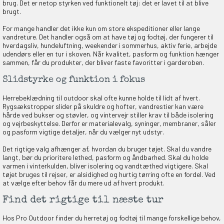
brug. Det er netop styrken ved funktionelt tøj: det er lavet til at blive
brugt.
For mange handler det ikke kun om store ekspeditioner eller lange
vandreture. Det handler også om at have tøj og fodtøj, der fungerer til
hverdagsliv, hundeluftning, weekender i sommerhus, aktiv ferie, arbejde
udendørs eller en tur i skoven. Når kvalitet, pasform og funktion hænger
sammen, får du produkter, der bliver faste favoritter i garderoben.
Slidstyrke og funktion i fokus
Herrebeklædning til outdoor skal ofte kunne holde til lidt af hvert.
Rygsækstropper slider på skuldre og hofter, vandrestier kan være
hårde ved bukser og støvler, og vintervejr stiller krav til både isolering
og vejrbeskyttelse. Derfor er materialevalg, syninger, membraner, såler
og pasform vigtige detaljer, når du vælger nyt udstyr.
Det rigtige valg afhænger af, hvordan du bruger tøjet. Skal du vandre
langt, bør du prioritere lethed, pasform og åndbarhed. Skal du holde
varmen i vinterkulden, bliver isolering og vandtæthed vigtigere. Skal
tøjet bruges til rejser, er alsidighed og hurtig tørring ofte en fordel. Ved
at vælge efter behov får du mere ud af hvert produkt.
Find det rigtige til næste tur
Hos Pro Outdoor finder du herretøj og fodtøj til mange forskellige behov,