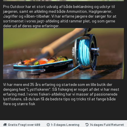
Pro Outdoor har et stort udvalg af både beklædning og udstyr til
jægeren, samt en afdeling med både Ammunition, Haglgeværer,
Jagrifler og våben-tilbehør. Vi har erfarne jægere der sørger for at
sortimentet i vores jagt-afdeling altid rammer plet, og som gerne
deler ud af deres egne erfaringer.
Vi har mere end 35 års erfaring og startede som en lille butik der
dengang hed "Lystfiskeren". Så fiskegrej er noget af det vi har mest
erfaring med. I vores fiskeri-afdeling har vi masser af passionerede
lystfiskere, så du kan få de bedste tips og tricks til at fange både
flere og større fisk
Gratis Fragt over 499
1-3 dages Levering
14 dages Fuld Returret