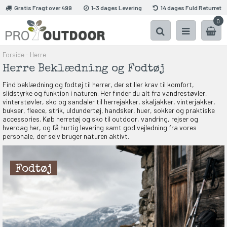
Gratis Fragt over 499
1-3 dages Levering
14 dages Fuld Returret
0
Forside
-
Herre
Herre Beklædning og Fodtøj
Find beklædning og fodtøj til herrer, der stiller krav til komfort,
slidstyrke og funktion i naturen. Her finder du alt fra vandrestøvler,
vinterstøvler, sko og sandaler til herrejakker, skaljakker, vinterjakker,
bukser, fleece, strik, uldundertøj, handsker, huer, sokker og praktiske
accessories. Køb herretøj og sko til outdoor, vandring, rejser og
hverdag her, og få hurtig levering samt god vejledning fra vores
personale, der selv bruger naturen aktivt.
Fodtøj