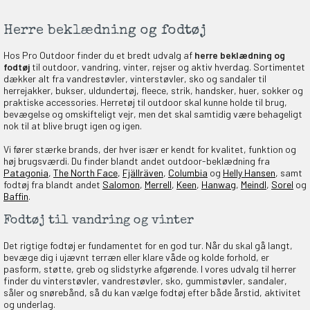
Herre beklædning og fodtøj
Hos Pro Outdoor finder du et bredt udvalg af
herre beklædning og
fodtøj
til outdoor, vandring, vinter, rejser og aktiv hverdag. Sortimentet
dækker alt fra vandrestøvler, vinterstøvler, sko og sandaler til
herrejakker, bukser, uldundertøj, fleece, strik, handsker, huer, sokker og
praktiske accessories. Herretøj til outdoor skal kunne holde til brug,
bevægelse og omskifteligt vejr, men det skal samtidig være behageligt
nok til at blive brugt igen og igen.
Vi fører stærke brands, der hver især er kendt for kvalitet, funktion og
høj brugsværdi. Du finder blandt andet outdoor-beklædning fra
Patagonia
,
The North Face
,
Fjällräven
,
Columbia
og
Helly Hansen
, samt
fodtøj fra blandt andet
Salomon
,
Merrell
,
Keen
,
Hanwag
,
Meindl
,
Sorel
og
Baffin
.
Fodtøj til vandring og vinter
Det rigtige fodtøj er fundamentet for en god tur. Når du skal gå langt,
bevæge dig i ujævnt terræn eller klare våde og kolde forhold, er
pasform, støtte, greb og slidstyrke afgørende. I vores udvalg til herrer
finder du vinterstøvler, vandrestøvler, sko, gummistøvler, sandaler,
såler og snørebånd, så du kan vælge fodtøj efter både årstid, aktivitet
og underlag.