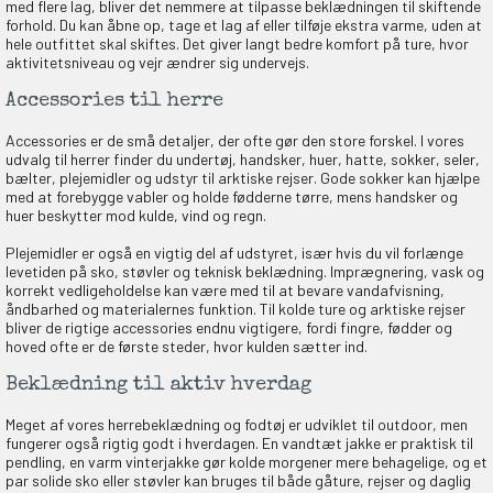
med flere lag, bliver det nemmere at tilpasse beklædningen til skiftende
forhold. Du kan åbne op, tage et lag af eller tilføje ekstra varme, uden at
hele outfittet skal skiftes. Det giver langt bedre komfort på ture, hvor
NEJ TAK!
aktivitetsniveau og vejr ændrer sig undervejs.
Accessories til herre
Accessories er de små detaljer, der ofte gør den store forskel. I vores
udvalg til herrer finder du undertøj, handsker, huer, hatte, sokker, seler,
bælter, plejemidler og udstyr til arktiske rejser. Gode sokker kan hjælpe
med at forebygge vabler og holde fødderne tørre, mens handsker og
huer beskytter mod kulde, vind og regn.
Plejemidler er også en vigtig del af udstyret, især hvis du vil forlænge
levetiden på sko, støvler og teknisk beklædning. Imprægnering, vask og
korrekt vedligeholdelse kan være med til at bevare vandafvisning,
åndbarhed og materialernes funktion. Til kolde ture og arktiske rejser
bliver de rigtige accessories endnu vigtigere, fordi fingre, fødder og
hoved ofte er de første steder, hvor kulden sætter ind.
Beklædning til aktiv hverdag
Meget af vores herrebeklædning og fodtøj er udviklet til outdoor, men
fungerer også rigtig godt i hverdagen. En vandtæt jakke er praktisk til
pendling, en varm vinterjakke gør kolde morgener mere behagelige, og et
par solide sko eller støvler kan bruges til både gåture, rejser og daglig