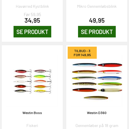
Havørred Kystblink
Mikro Gennemløbsblink
Før 59,95
34,95
49,95
SE PRODUKT
SE PRODUKT
TILBUD - 3
FOR 149,95
Westin Boss
Westin D360
Fiskeri
Gennemløber på 18 gram