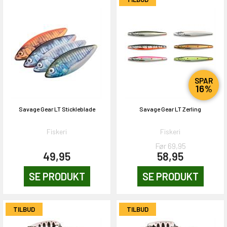
SPAR
16%
Savage Gear LT Stickleblade
Savage Gear LT Zerling
Fiskeri
Fiskeri
Før 69,95
49,95
58,95
SE PRODUKT
SE PRODUKT
TILBUD
TILBUD