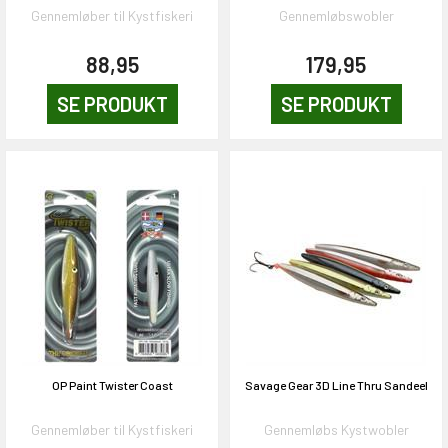
Gennemløber til Kystfiskeri
Gennemløbswobler
88,95
179,95
SE PRODUKT
SE PRODUKT
OP Paint Twister Coast
Savage Gear 3D Line Thru Sandeel
Gennemløber til Kystfiskeri
Gennemløbs Kystwobler