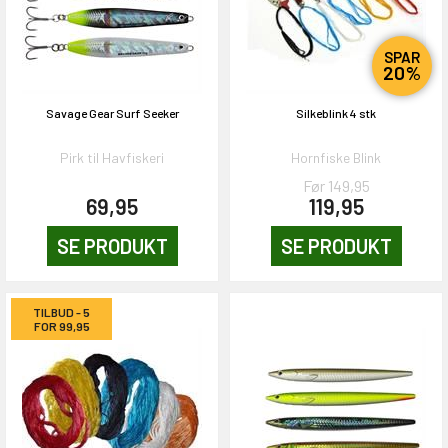
SPAR
20%
Savage Gear Surf Seeker
Silkeblink 4 stk
Pirk til Havfiskeri
Hornfiske Blink
Før 149,95
69,95
119,95
SE PRODUKT
SE PRODUKT
TILBUD - 5
FOR 99,95