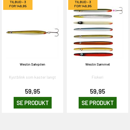
TILBUD - 3
TILBUD - 3
FOR 149,95
FOR 149,95
Westin Sølvpilen
Westin Sømmet
Kystblink som kaster langt
Fiskeri
59,95
59,95
SE PRODUKT
SE PRODUKT