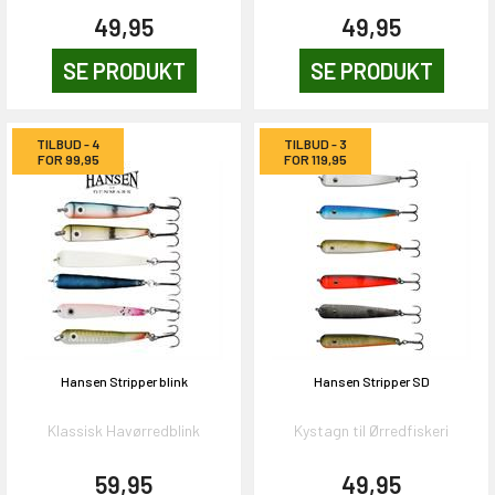
49,95
49,95
SE PRODUKT
SE PRODUKT
TILBUD - 4
TILBUD - 3
FOR 99,95
FOR 119,95
Hansen Stripper blink
Hansen Stripper SD
Klassisk Havørredblink
Kystagn til Ørredfiskeri
59,95
49,95