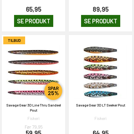
65,95
89,95
SE PRODUKT
SE PRODUKT
TILBUD
EKORT PÅ
SPAR
25%
en om et gavekort på
 gang om måneden
Savage Gear 3D Line Thru Sandeel
Savage Gear 3D LT Seeker Pout
n gang
Pout
Fiskeri
Fiskeri
Før 79,95
59,95
64,95