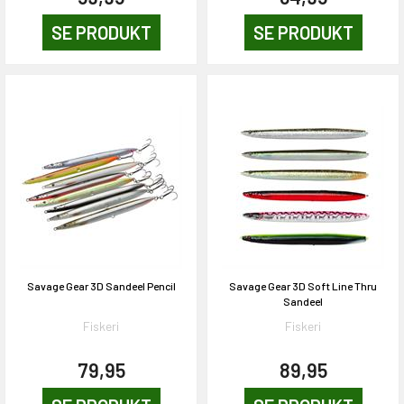
KORT
SE PRODUKT
SE PRODUKT
0,-
& VIND!
OG DELTAG!
NEJ TAK!
Savage Gear 3D Sandeel Pencil
Savage Gear 3D Soft Line Thru
Sandeel
Fiskeri
Fiskeri
79,95
89,95