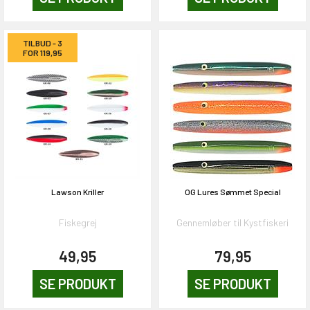
TILBUD - 3
FOR 119,95
Lawson Kriller
OG Lures Sømmet Special
Fiskegrej
Gennemløber til Kystfiskeri
49,95
79,95
SE PRODUKT
SE PRODUKT