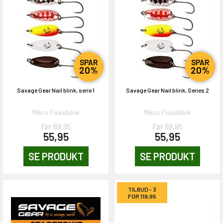
SPAR
SPAR
20%
20%
Savage Gear Nail blink, serie 1
Savage Gear Nail blink, Series 2
Mikro Fiskeblink
Mikro Fiskeblink
Før 69,95
Før 69,95
55,95
55,95
SE PRODUKT
SE PRODUKT
TILBUD - 3
FOR 119,95