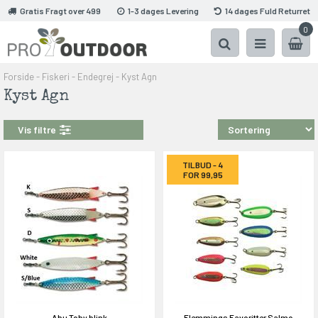
Gratis Fragt over 499
1-3 dages Levering
14 dages Fuld Returret
0
Forside
-
Fiskeri
-
Endegrej
-
Kyst Agn
Kyst Agn
Vis filtre
TILBUD - 4
FOR 99,95
Abu Toby blink
Flemmings Favoritter Salmo