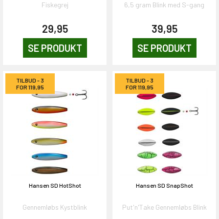
Fiskegrej
6,5 gram Blink med S-gang
29,95
39,95
SE PRODUKT
SE PRODUKT
TILBUD - 3
TILBUD - 3
FOR 119,95
FOR 119,95
Hansen SD HotShot
Hansen SD SnapShot
Gennemløbs Kystblink
Put'n'Take Gennemløbs Blink