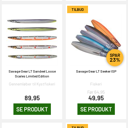
TILBUD
SPAR
23%
Savage Gear LT Sandeel Loose
Savage Gear LT Seeker ISP
Scales Limited Edition
Gennemløber til Kystfiskeri
Fiskeri
Før 64,95
89,95
49,95
SE PRODUKT
SE PRODUKT
TILBUD