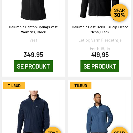
SPAR
30%
Columbia Benton Springs Vest
Columbia Fast Trek II Full Zip Fleece
Womens, Black
Mens, Black
Vest
Let og Varm Fleecetrøje
Før 599,95
349,95
419,95
SE PRODUKT
SE PRODUKT
TILBUD
TILBUD