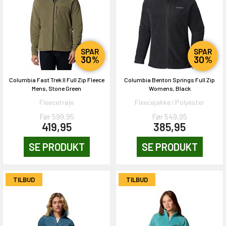
SPAR
SPAR
30%
30%
Columbia Fast Trek II Full Zip Fleece
Columbia Benton Springs Full Zip
Mens, Stone Green
Womens, Black
Fleecetrøje
Fleecejakke i Polyester
Før 599,95
Før 549,95
419,95
385,95
SE PRODUKT
SE PRODUKT
TILBUD
TILBUD