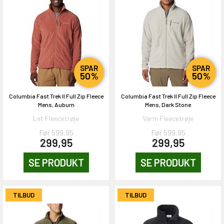
SPAR
SPAR
50%
50%
Columbia Fast Trek II Full Zip Fleece
Columbia Fast Trek II Full Zip Fleece
Mens, Auburn
Mens, Dark Stone
Let Fleecetrøje
Varm Fleecetrøje
Før 599,95
Før 599,95
299,95
299,95
SE PRODUKT
SE PRODUKT
TILBUD
TILBUD