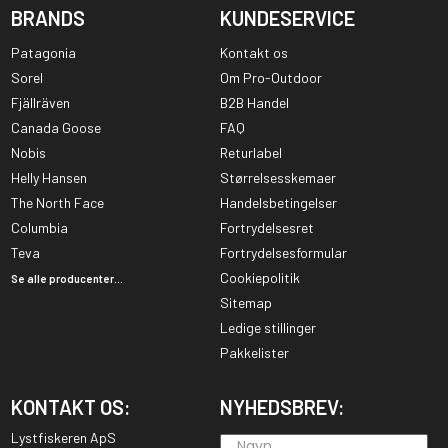
BRANDS
KUNDESERVICE
Patagonia
Kontakt os
Sorel
Om Pro-Outdoor
Fjällräven
B2B Handel
Canada Goose
FAQ
Nobis
Returlabel
Helly Hansen
Størrelsesskemaer
The North Face
Handelsbetingelser
Columbia
Fortrydelsesret
Teva
Fortrydelsesformular
Cookiepolitik
Se alle producenter...
Sitemap
Ledige stillinger
Pakkelister
KONTAKT OS:
NYHEDSBREV:
Lystfiskeren ApS