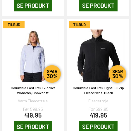
SE PRODUKT
SE PRODUKT
TILBUD
TILBUD
SPAR
SPAR
30%
30%
Columbia Fast Trek II Jacket
Columbia Fast Trek Light Full Zip
Womens, Snowdrift
Fleece Mens, Black
Varm Fleecetrøje
Fleecetrøje
Før 599,95
Før 599,95
419,95
419,95
SE PRODUKT
SE PRODUKT