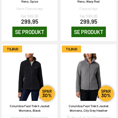
Mens, Spice
Mens, Warp Red
Varm Fleecetrøje
Fleecetrøje
Før 599,95
Før 599,95
299,95
299,95
SE PRODUKT
SE PRODUKT
TILBUD
TILBUD
SPAR
SPAR
30%
30%
Columbia Fast Trek II Jacket
Columbia Fast Trek II Jacket
EKORT PÅ
Womens, Black
Womens, City Grey Heather
Varm og let Fleecetrøje
Åndbar Full-Zip Fleecetrøje