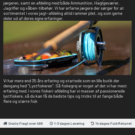
jægeren, samt en afdeling med både Ammunition, Haglgeværer,
Jagrifler og våben-tilbehør. Vi har erfarne jægere der sørger for at
sortimentet i vores jagt-afdeling altid rammer plet, og som gerne
deler ud af deres egne erfaringer.
Vi har mere end 35 års erfaring og startede som en lille butik der
dengang hed "Lystfiskeren". Så fiskegrej er noget af det vi har mest
erfaring med. I vores fiskeri-afdeling har vi masser af passionerede
lystfiskere, så du kan få de bedste tips og tricks til at fange både
flere og større fisk
Gratis Fragt over 499
1-3 dages Levering
14 dages Fuld Returret