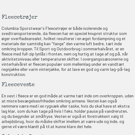
Fleecetrøjer
Columbia Sporstwear's Fleecetrøjer er både isolerende og
svedtransporterende, da fleecen har en speciel knupret struktur som
øger overfladearealet, hvilket resulterer i en øget fordampning og et
materiale der samtidig kan "fange" den varme luft bedre, tæt inde
omkring kroppen. Til Sport og Outdoorbrug i sommerhalvåret, er en
fleece med full-zip lynlås i fronten, nem og hurtig at tage af og på, når
aktivitetsniveau eller temperaturen skifter. I overgangssæsonerne og
vinterhalvåret er fleecen populær som mellemlag under en vandtæt
regnjakke eller varm vinterjakke, for at lave en god og varm lag-på-lag
konstruktion.
Fleeceveste
En vest i fleece er en god måde at varme tæt inde om overkroppen, uden
at miste bevægelsesfriheden omkring armene. Vesten kan også
nemmere være med i en rygsæk eller taske, hvis du skal have et ekstra
lag klar, som du kan tage på hvis I f.eks. holder pause på vandreruten,
og du begynder at småfryse. Vesten er også et foretrukkent valg til
arbejdsbrug, hvor du måske skifter imellem at være ude og inde, og
gerne vil være klædt på til at kunne klare det hele.