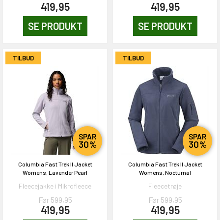
419,95
419,95
NEJ TAK!
SE PRODUKT
SE PRODUKT
TILBUD
TILBUD
SPAR
SPAR
30%
30%
Columbia Fast Trek II Jacket
Columbia Fast Trek II Jacket
Womens, Lavender Pearl
Womens, Nocturnal
Fleecejakke i Mikrofleece
Fleecetrøje
Før 599,95
Før 599,95
419,95
419,95