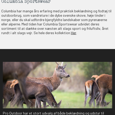
Columbia Sportswear
Columbia har mange års erfaring med praktisk beklædning og fodtøj til
outdoorbrug, som vandreture i de dybe svenske skove, høje tinder i
norge, eller du skal udfordre bjergfyldte landskaber som pyrenæerne
eller alperne. Med tiden har Columbia Sportswear udvidet deres
sortiment til at dække over næsten alt slags sport og friluftsliv, året
rundt i alt slags vejr. Se hele deres kollektion
Her
.
Pro Outdoor har et stort udvalg af både beklædning og udstyr til