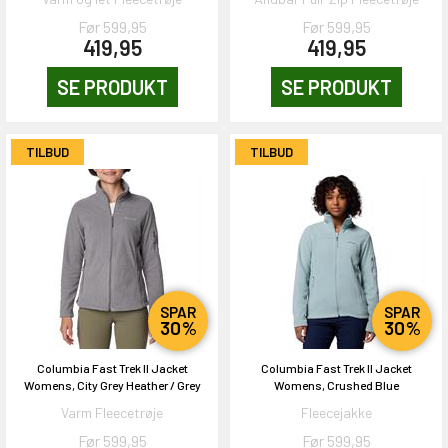
Før 599,95
Før 599,95
419,95
419,95
en om et gavekort på
 gang om måneden
SE PRODUKT
SE PRODUKT
n gang
TILBUD
TILBUD
KORT
0,-
& VIND!
SPAR
SPAR
30%
30%
Columbia Fast Trek II Jacket
Columbia Fast Trek II Jacket
Womens, City Grey Heather / Grey
Womens, Crushed Blue
Varm Fleecetrøje
Fleecejakke
OG DELTAG!
Før 599,95
Før 599,95