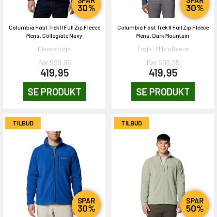
SPAR
SPAR
30%
30%
Columbia Fast Trek II Full Zip Fleece
Columbia Fast Trek II Full Zip Fleece
Mens, Collegiate Navy
Mens, Dark Mountain
Fleecetrøje
Trøje i Mikrofleece
Før 599,95
Før 599,95
419,95
419,95
SE PRODUKT
SE PRODUKT
TILBUD
TILBUD
SPAR
SPAR
30%
50%