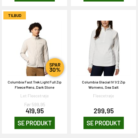
TILBUD
SPAR
30%
Columbia Fast Trek Light Full Zip
Columbia Glacial IV 1/2 Zip
Fleece Mens, Dark Stone
Womens, Sea Salt
Let Fleecetrøje
Fleecetrøje
Før 599,95
419,95
299,95
SE PRODUKT
SE PRODUKT