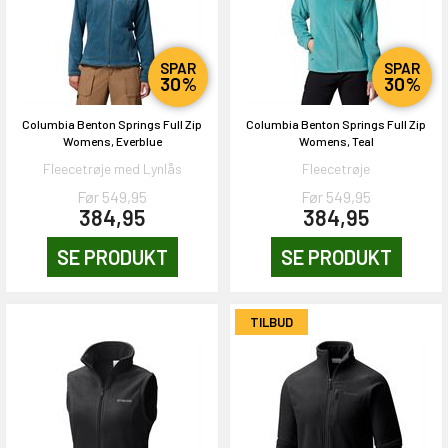
SPAR
SPAR
30%
30%
Columbia Benton Springs Full Zip
Columbia Benton Springs Full Zip
Womens, Everblue
Womens, Teal
Fleecetrøje med Lynlås
Fleecetrøje
Før 549,95
Før 549,95
384,95
384,95
SE PRODUKT
SE PRODUKT
TILBUD