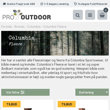
Gratis Fragt over 499
1-3 dages Levering
14 dages Fuld Returret
0
Forside
-
Brands
-
Columbia
-
Columbia Fleece
Columbia
Fleece
Her har vi samlet alle Fleecetrøjer og Veste fra Columbia Sportswear, til
både mænd og kvinder. Columbia's Fleece er lavet i et let og super
åndbart materiale, som også har en god isolering. Velegnet både som
mellemlag i vinterhalvåret, eller yderlag til sport og friluftsliv hvor
aktivitetsniveauet er højt og sveden nogle gange pibler frem på panden.
Vis filtre
TILBUD
TILBUD