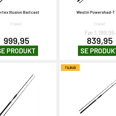
rtex Illusion Baitcast
Westin Powershad-T
Fiskeri
Fiskeri
Før 1.199,95
999,95
839,95
SE PRODUKT
SE PRODUK
TILBUD