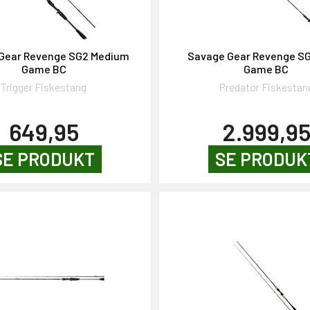
Gear Revenge SG2 Medium
Savage Gear Revenge SG
Game BC
Game BC
Trigger Fiskestang
Predator Fiskestan
649,95
2.999,9
SE PRODUKT
SE PRODUK