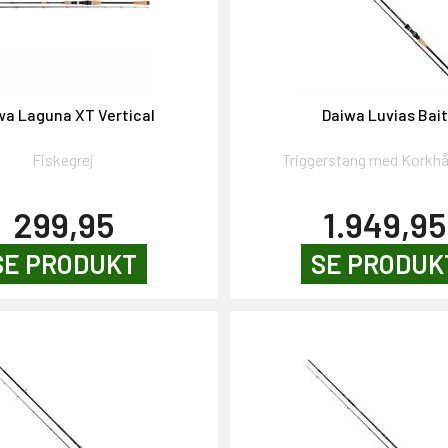
wa Laguna XT Vertical
Daiwa Luvias Bait
Fiskegrej
Triggerstang med Korkh
299,95
1.949,95
SE PRODUKT
SE PRODUK