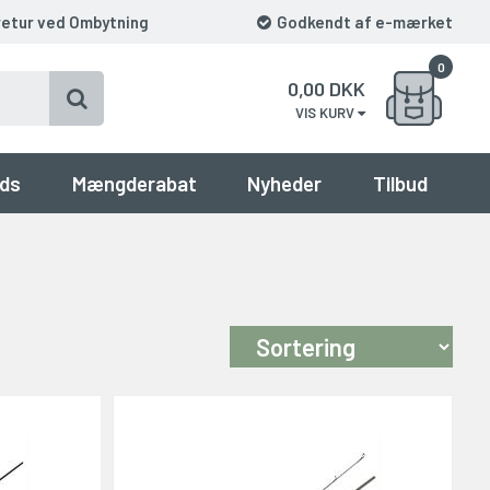
retur ved Ombytning
Godkendt af e-mærket
0
0,00
DKK
VIS KURV
ds
Mængderabat
Nyheder
Tilbud