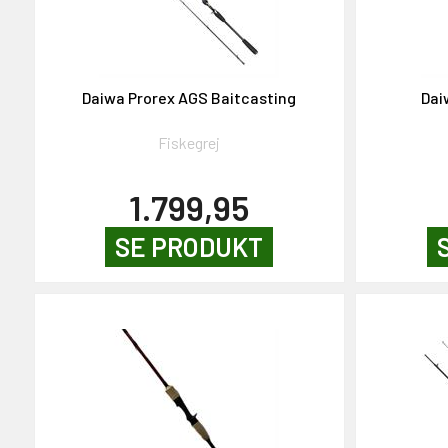
Daiwa Prorex AGS Baitcasting
Dai
Fiskegrej
1.799,95
SE PRODUKT
T PÅ 2000,-
 gavekort på 2000,-
den