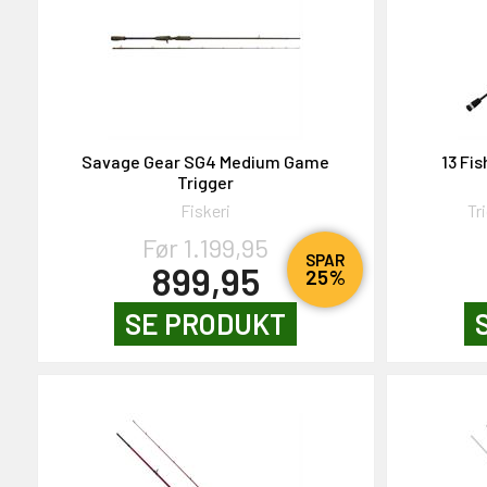
Savage Gear SG4 Medium Game
13 Fi
Trigger
Fiskeri
Tr
Før 1.199,95
SPAR
899,95
25%
SE PRODUKT