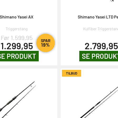
Shimano Yasei AX
Shimano Yasei LTD P
Triggerstang
Kulfiber Triggerstan
Før 1.599,95
SPAR
1.299,95
2.799,9
19%
SE PRODUKT
SE PRODUK
TILBUD