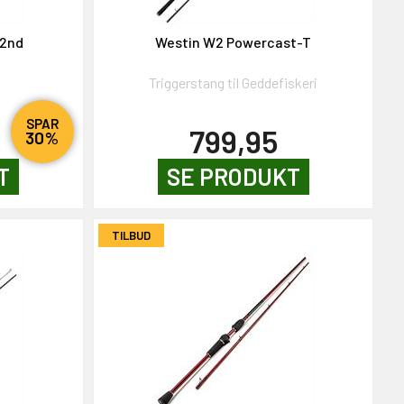
 2nd
Westin W2 Powercast-T
Triggerstang til Geddefiskeri
SPAR
799,95
30%
T
SE PRODUKT
TILBUD