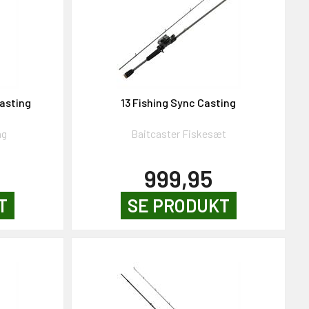
Casting
13 Fishing Sync Casting
ng
Baitcaster Fiskesæt
999,95
T
SE PRODUKT