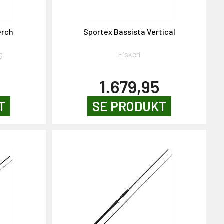
erch
Sportex Bassista Vertical
g
Fiskeri
5
1.679,95
T
SE PRODUKT