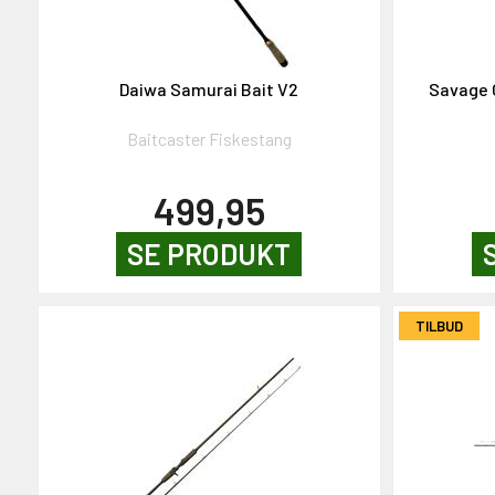
GAVEKORT
2000,-
Daiwa Samurai Bait V2
Savage 
Baitcaster Fiskestang
499,95
SE PRODUKT
OG DELTAG!
TILBUD
NEJ TAK!