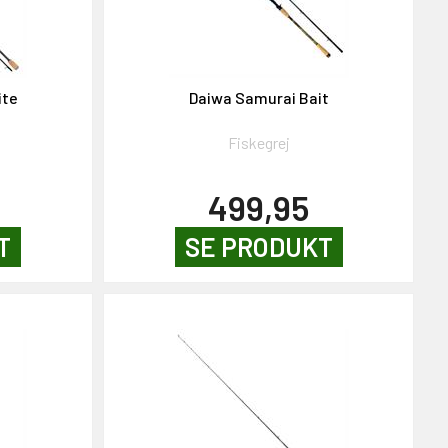
ite
Daiwa Samurai Bait
Fiskegrej
499,95
T
SE PRODUKT