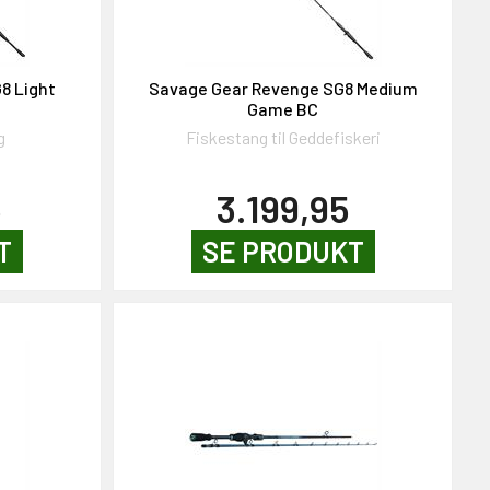
8 Light
Savage Gear Revenge SG8 Medium
Game BC
g
Fiskestang til Geddefiskeri
5
3.199,95
T
SE PRODUKT