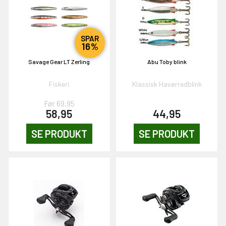
& VIND!
SPAR
16%
Savage Gear LT Zerling
Abu Toby blink
Fiskeri
Klassisk Havørredblink
OG DELTAG!
Før 69,95
58,95
44,95
SE PRODUKT
SE PRODUKT
NEJ TAK!