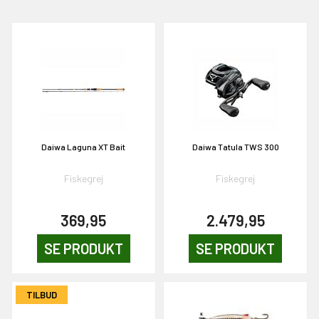
EKORT PÅ
Daiwa Laguna XT Bait
Daiwa Tatula TWS 300
Fiskegrej
Fiskegrej
en om et gavekort på
 gang om måneden
369,95
2.479,95
n gang
SE PRODUKT
SE PRODUKT
KORT
TILBUD
0,-