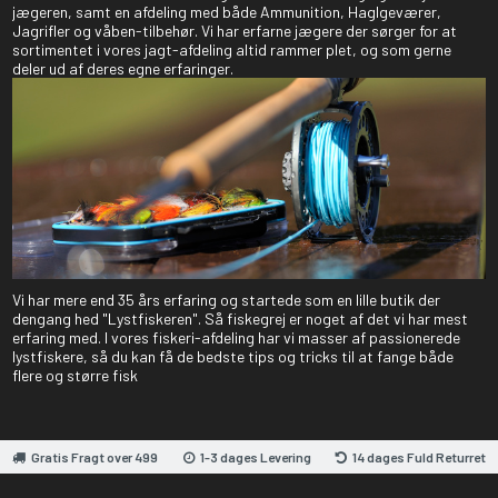
jægeren, samt en afdeling med både Ammunition, Haglgeværer,
Jagrifler og våben-tilbehør. Vi har erfarne jægere der sørger for at
sortimentet i vores jagt-afdeling altid rammer plet, og som gerne
deler ud af deres egne erfaringer.
Vi har mere end 35 års erfaring og startede som en lille butik der
dengang hed "Lystfiskeren". Så fiskegrej er noget af det vi har mest
erfaring med. I vores fiskeri-afdeling har vi masser af passionerede
lystfiskere, så du kan få de bedste tips og tricks til at fange både
flere og større fisk
Gratis Fragt over 499
1-3 dages Levering
14 dages Fuld Returret