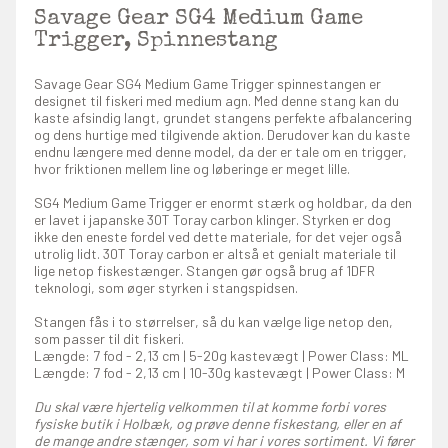
Savage Gear SG4 Medium Game
Trigger, Spinnestang
Savage Gear SG4 Medium Game Trigger spinnestangen er
designet til fiskeri med medium agn. Med denne stang kan du
kaste afsindig langt, grundet stangens perfekte afbalancering
og dens hurtige med tilgivende aktion. Derudover kan du kaste
endnu længere med denne model, da der er tale om en trigger,
hvor friktionen mellem line og løberinge er meget lille.
SG4 Medium Game Trigger er enormt stærk og holdbar, da den
er lavet i japanske 30T Toray carbon klinger. Styrken er dog
ikke den eneste fordel ved dette materiale, for det vejer også
utrolig lidt. 30T Toray carbon er altså et genialt materiale til
lige netop fiskestænger. Stangen gør også brug af 1DFR
teknologi, som øger styrken i stangspidsen.
Stangen fås i to størrelser, så du kan vælge lige netop den,
som passer til dit fiskeri.
Længde: 7 fod - 2,13 cm | 5-20g kastevægt | Power Class: ML
Længde: 7 fod - 2,13 cm | 10-30g kastevægt | Power Class: M
Du skal være hjertelig velkommen til at komme forbi vores
fysiske butik i Holbæk, og prøve denne fiskestang, eller en af
de mange andre stænger, som vi har i vores sortiment. Vi fører