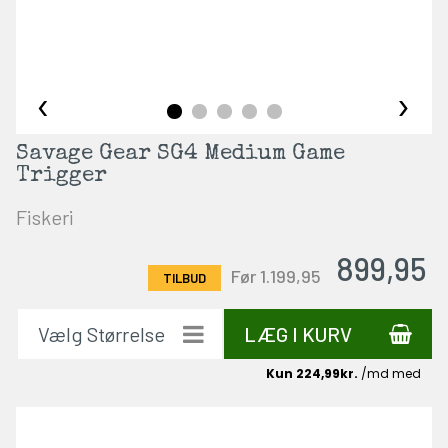
‹
›
Savage Gear SG4 Medium Game
Trigger
Fiskeri
899,95
Før 1.199,95
LÆG I KURV