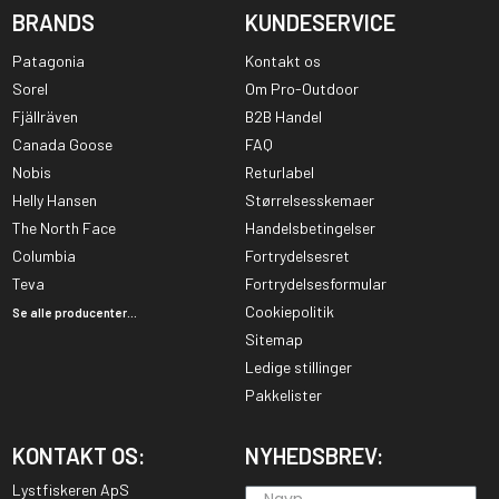
BRANDS
KUNDESERVICE
Patagonia
Kontakt os
Sorel
Om Pro-Outdoor
Fjällräven
B2B Handel
Canada Goose
FAQ
Nobis
Returlabel
Helly Hansen
Størrelsesskemaer
The North Face
Handelsbetingelser
Columbia
Fortrydelsesret
Teva
Fortrydelsesformular
Cookiepolitik
Se alle producenter...
Sitemap
Ledige stillinger
Pakkelister
KONTAKT OS:
NYHEDSBREV:
Lystfiskeren ApS