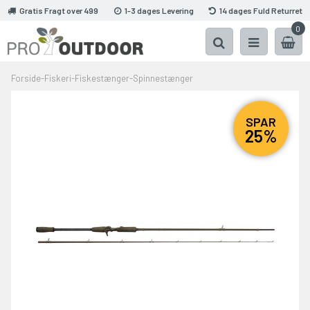
Gratis Fragt over 499
1-3 dages Levering
14 dages Fuld Returret
0
Forside
-
Fiskeri
-
Fiskestænger
-
Spinnestænger
SPAR
25%