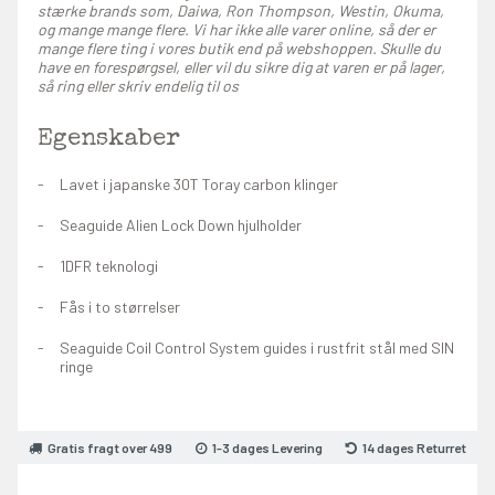
stærke brands som, Daiwa, Ron Thompson, Westin, Okuma,
og mange mange flere. Vi har ikke alle varer online, så der er
mange flere ting i vores butik end på webshoppen. Skulle du
have en forespørgsel, eller vil du sikre dig at varen er på lager,
så ring eller skriv endelig til os
Egenskaber
Lavet i japanske 30T Toray carbon klinger
Seaguide Alien Lock Down hjulholder
1DFR teknologi
Fås i to størrelser
Seaguide Coil Control System guides i rustfrit stål med SIN
ringe
Gratis fragt over 499
1-3 dages Levering
14 dages Returret