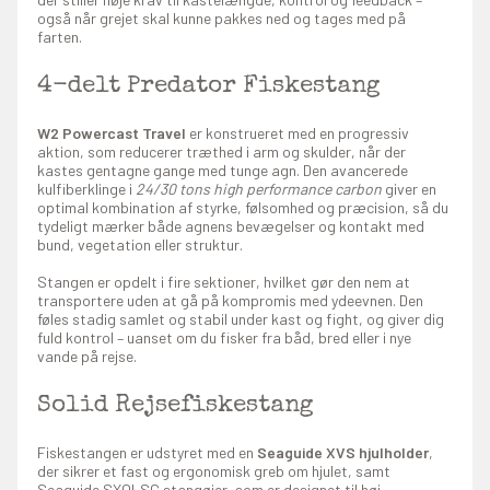
også når grejet skal kunne pakkes ned og tages med på
farten.
4-delt Predator Fiskestang
W2 Powercast Travel
er konstrueret med en progressiv
aktion, som reducerer træthed i arm og skulder, når der
kastes gentagne gange med tunge agn. Den avancerede
kulfiberklinge i
24/30 tons high performance carbon
giver en
optimal kombination af styrke, følsomhed og præcision, så du
tydeligt mærker både agnens bevægelser og kontakt med
bund, vegetation eller struktur.
Stangen er opdelt i fire sektioner, hvilket gør den nem at
transportere uden at gå på kompromis med ydeevnen. Den
føles stadig samlet og stabil under kast og fight, og giver dig
fuld kontrol – uanset om du fisker fra båd, bred eller i nye
vande på rejse.
Solid Rejsefiskestang
Fiskestangen er udstyret med en
Seaguide XVS hjulholder
,
der sikrer et fast og ergonomisk greb om hjulet, samt
Seaguide SXQLSG stangøjer, som er designet til høj