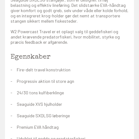
belastning og effektiv lineføring. Det slidstærke EVA-håndtag
giver komfort og godt greb, selv under våde eller kolde forhold,
og en integreret krog-holder gør det nemt at transportere
stangen sikkert mellem fiskesteder.
W2 Powercast Travel er et oplagt valg til geddefiskeri og
andet krævende predatorfiskeri, hvor mobilitet, styrke og
præcis feedback er afgørende.
Egenskaber
Fire-delt travel konstruktion
Progressiv aktion til store agn
24/30 tons kulfiberklinge
Seaguide XVS hjulholder
Seaguide SXQLSG løberinge
Premium EVA håndtag
Udviklet til gedde og predatorfiskeri