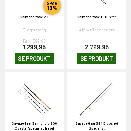
NEJ TAK!
SPAR
19%
Shimano Yasei AX
Shimano Yasei LTD Perch
Triggerstang
Kulfiber Triggerstang
Før 1.599,95
1.299,95
2.799,95
SE PRODUKT
SE PRODUKT
Savage Gear Salmonoid SG6
Savage Gear SG4 Dropshot
Coastal Specialist Travel
Specialist