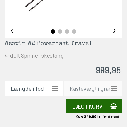
‹
›
Westin W2 Powercast Travel
4-delt Spinnefiskestang
999,95
LÆG I KURV