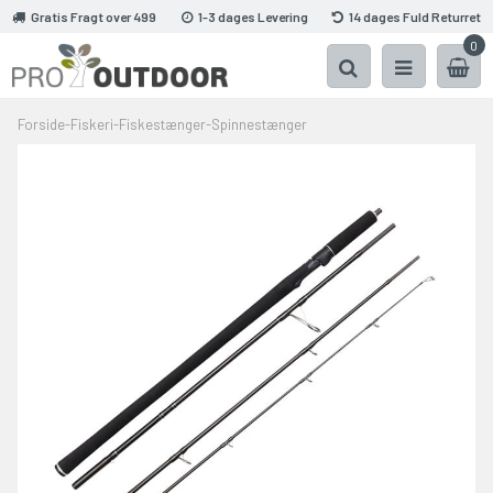
Gratis Fragt over 499
1-3 dages Levering
14 dages Fuld Returret
0
Forside
-
Fiskeri
-
Fiskestænger
-
Spinnestænger