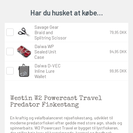
Har du husket at købe…
Savage Gear
Braid and
79,95 DKK
Splitring Scissor
Daiwa WP
Sealed Unit
94,95 DKK
Case
Daiwa D-VEC
Inline Lure
99,95 DKK
Wallet
Westin W2 Powercast Travel
Predator Fiskestang
En kraftig og velafbalanceret rejsefiskestang, udviklet til
moderne predatorfiskeri efter gedde med store agn, shads og
spinnerbaits. W2 Powercast Travel er bygget til lystfiskeren,
der stiller høje krav til kastelængde, kontrol og feedback –