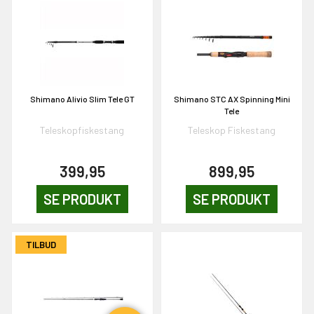
en om et gavekort på
 gang om måneden
n gang
Shimano Alivio Slim Tele GT
Shimano STC AX Spinning Mini
KORT
Tele
0,-
Teleskopfiskestang
Teleskop Fiskestang
399,95
899,95
& VIND!
SE PRODUKT
SE PRODUKT
TILBUD
OG DELTAG!