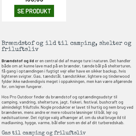
SE PRODUKT
Brændstof og ild til camping, shelter og
friluftsliv
Brændstof og ild
er en central del af mange ture i naturen. Det handler
både om at kunne lave mad på en brænder, tænde bål på shelterturen,
få gang i optændingen i fugtigt vejr eller have en sikker backup, hvis
lighteren svigter. Gas, tændstål, tændstikker, lightere og tinderwood
fylder ikke nødvendigvis meget i oppakningen, men kan være afgørende
for, om lejren fungerer.
Hos Pro Outdoor finder du brændstof og optændingsudstyr til
camping, vandring, shelterture, jagt, fiskeri, festival, bushcraft og
almindeligt friluftsliv. Nogle produkter er lavet til hurtig og nem brug ved
brænderen, mens andre er mere robuste løsninger til bål, lejr og
nødsituationer. Det rigtige valg afhænger af, om du skal bruge ild til
madlavning, hygge, varme, bål eller som en del af dit turberedskab.
Gas til camping og friluftsliv