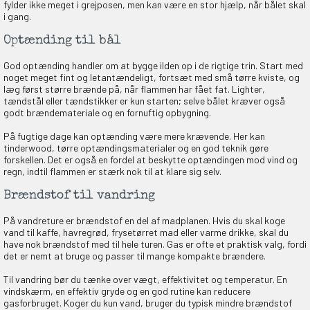
fylder ikke meget i grejposen, men kan være en stor hjælp, når bålet skal
i gang.
Optænding til bål
God optænding handler om at bygge ilden op i de rigtige trin. Start med
noget meget fint og letantændeligt, fortsæt med små tørre kviste, og
læg først større brænde på, når flammen har fået fat. Lighter,
tændstål eller tændstikker er kun starten; selve bålet kræver også
godt brændemateriale og en fornuftig opbygning.
På fugtige dage kan optænding være mere krævende. Her kan
tinderwood, tørre optændingsmaterialer og en god teknik gøre
forskellen. Det er også en fordel at beskytte optændingen mod vind og
regn, indtil flammen er stærk nok til at klare sig selv.
Brændstof til vandring
På vandreture er brændstof en del af madplanen. Hvis du skal koge
vand til kaffe, havregrød, frysetørret mad eller varme drikke, skal du
have nok brændstof med til hele turen. Gas er ofte et praktisk valg, fordi
det er nemt at bruge og passer til mange kompakte brændere.
Til vandring bør du tænke over vægt, effektivitet og temperatur. En
vindskærm, en effektiv gryde og en god rutine kan reducere
gasforbruget. Koger du kun vand, bruger du typisk mindre brændstof