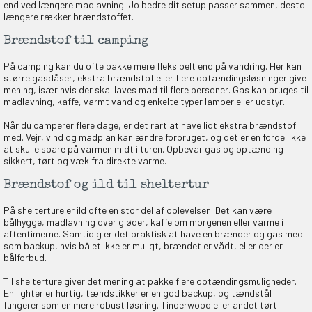
end ved længere madlavning. Jo bedre dit setup passer sammen, desto
længere rækker brændstoffet.
Brændstof til camping
På camping kan du ofte pakke mere fleksibelt end på vandring. Her kan
større gasdåser, ekstra brændstof eller flere optændingsløsninger give
mening, især hvis der skal laves mad til flere personer. Gas kan bruges til
madlavning, kaffe, varmt vand og enkelte typer lamper eller udstyr.
Når du camperer flere dage, er det rart at have lidt ekstra brændstof
med. Vejr, vind og madplan kan ændre forbruget, og det er en fordel ikke
at skulle spare på varmen midt i turen. Opbevar gas og optænding
sikkert, tørt og væk fra direkte varme.
Brændstof og ild til sheltertur
På shelterture er ild ofte en stor del af oplevelsen. Det kan være
bålhygge, madlavning over gløder, kaffe om morgenen eller varme i
aftentimerne. Samtidig er det praktisk at have en brænder og gas med
som backup, hvis bålet ikke er muligt, brændet er vådt, eller der er
bålforbud.
Til shelterture giver det mening at pakke flere optændingsmuligheder.
En lighter er hurtig, tændstikker er en god backup, og tændstål
fungerer som en mere robust løsning. Tinderwood eller andet tørt