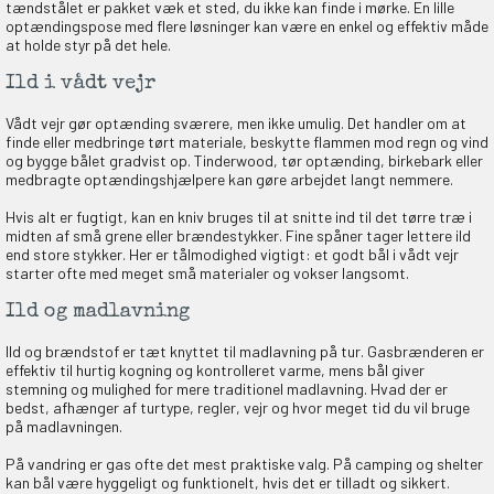
tændstålet er pakket væk et sted, du ikke kan finde i mørke. En lille
optændingspose med flere løsninger kan være en enkel og effektiv måde
at holde styr på det hele.
Ild i vådt vejr
Vådt vejr gør optænding sværere, men ikke umulig. Det handler om at
finde eller medbringe tørt materiale, beskytte flammen mod regn og vind
og bygge bålet gradvist op. Tinderwood, tør optænding, birkebark eller
medbragte optændingshjælpere kan gøre arbejdet langt nemmere.
Hvis alt er fugtigt, kan en kniv bruges til at snitte ind til det tørre træ i
midten af små grene eller brændestykker. Fine spåner tager lettere ild
end store stykker. Her er tålmodighed vigtigt: et godt bål i vådt vejr
starter ofte med meget små materialer og vokser langsomt.
Ild og madlavning
Ild og brændstof er tæt knyttet til madlavning på tur. Gasbrænderen er
effektiv til hurtig kogning og kontrolleret varme, mens bål giver
stemning og mulighed for mere traditionel madlavning. Hvad der er
bedst, afhænger af turtype, regler, vejr og hvor meget tid du vil bruge
på madlavningen.
På vandring er gas ofte det mest praktiske valg. På camping og shelter
kan bål være hyggeligt og funktionelt, hvis det er tilladt og sikkert.