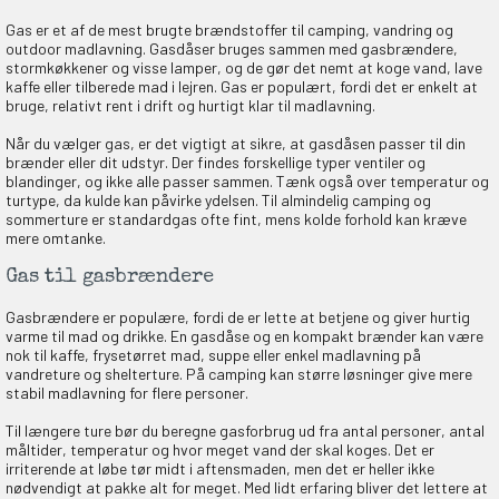
Gas er et af de mest brugte brændstoffer til camping, vandring og
outdoor madlavning. Gasdåser bruges sammen med gasbrændere,
stormkøkkener og visse lamper, og de gør det nemt at koge vand, lave
kaffe eller tilberede mad i lejren. Gas er populært, fordi det er enkelt at
bruge, relativt rent i drift og hurtigt klar til madlavning.
Når du vælger gas, er det vigtigt at sikre, at gasdåsen passer til din
brænder eller dit udstyr. Der findes forskellige typer ventiler og
blandinger, og ikke alle passer sammen. Tænk også over temperatur og
turtype, da kulde kan påvirke ydelsen. Til almindelig camping og
sommerture er standardgas ofte fint, mens kolde forhold kan kræve
mere omtanke.
Gas til gasbrændere
Gasbrændere er populære, fordi de er lette at betjene og giver hurtig
varme til mad og drikke. En gasdåse og en kompakt brænder kan være
nok til kaffe, frysetørret mad, suppe eller enkel madlavning på
vandreture og shelterture. På camping kan større løsninger give mere
EKORT PÅ
stabil madlavning for flere personer.
Til længere ture bør du beregne gasforbrug ud fra antal personer, antal
måltider, temperatur og hvor meget vand der skal koges. Det er
irriterende at løbe tør midt i aftensmaden, men det er heller ikke
en om et gavekort på
nødvendigt at pakke alt for meget. Med lidt erfaring bliver det lettere at
 gang om måneden