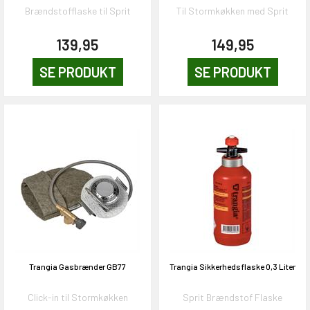
Brændstofflaske til Sprit
Til Stormkøkken med Sprit
139,95
149,95
SE PRODUKT
SE PRODUKT
Trangia Gasbrænder GB77
Trangia Sikkerhedsflaske 0,3 Liter
Click-in til Stormkøkken
Sprit Brændstof Flaske