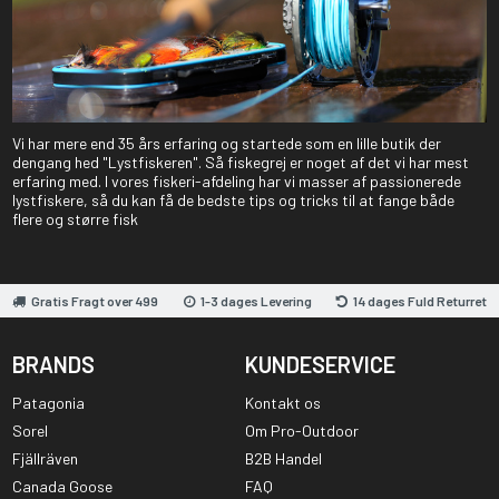
Vi har mere end 35 års erfaring og startede som en lille butik der
dengang hed "Lystfiskeren". Så fiskegrej er noget af det vi har mest
erfaring med. I vores fiskeri-afdeling har vi masser af passionerede
lystfiskere, så du kan få de bedste tips og tricks til at fange både
flere og større fisk
Gratis Fragt over 499
1-3 dages Levering
14 dages Fuld Returret
BRANDS
KUNDESERVICE
Patagonia
Kontakt os
Sorel
Om Pro-Outdoor
Fjällräven
B2B Handel
Canada Goose
FAQ