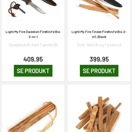
Light My Fire Swedish FireKnife Bio
Light My Fire Tinder FireKnife Bio 2-
2-in-1
in1, Black
Spejderdolk med Tændstål
Dolk, Ildstål og Fatwood
409,95
399,95
SE PRODUKT
SE PRODUKT