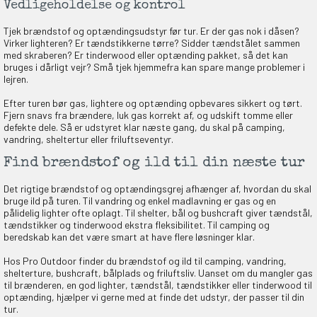
Vedligeholdelse og kontrol
Tjek brændstof og optændingsudstyr før tur. Er der gas nok i dåsen?
Virker lighteren? Er tændstikkerne tørre? Sidder tændstålet sammen
med skraberen? Er tinderwood eller optænding pakket, så det kan
bruges i dårligt vejr? Små tjek hjemmefra kan spare mange problemer i
lejren.
Efter turen bør gas, lightere og optænding opbevares sikkert og tørt.
Fjern snavs fra brændere, luk gas korrekt af, og udskift tomme eller
defekte dele. Så er udstyret klar næste gang, du skal på camping,
vandring, sheltertur eller friluftseventyr.
Find brændstof og ild til din næste tur
Det rigtige brændstof og optændingsgrej afhænger af, hvordan du skal
bruge ild på turen. Til vandring og enkel madlavning er gas og en
pålidelig lighter ofte oplagt. Til shelter, bål og bushcraft giver tændstål,
tændstikker og tinderwood ekstra fleksibilitet. Til camping og
beredskab kan det være smart at have flere løsninger klar.
Hos Pro Outdoor finder du brændstof og ild til camping, vandring,
shelterture, bushcraft, bålplads og friluftsliv. Uanset om du mangler gas
til brænderen, en god lighter, tændstål, tændstikker eller tinderwood til
optænding, hjælper vi gerne med at finde det udstyr, der passer til din
tur.