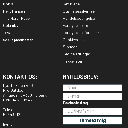
Nobis
Returlabel
Helly Hansen
Størrelsesskemaer
The North Face
Handelsbetingelser
Columbia
Fortrydelsesret
Teva
Fortrydelsesformular
Cookiepolitik
Se alle producenter...
Sitemap
Ledige stillinger
Pakkelister
KONTAKT OS:
NYHEDSBREV:
Lystfiskeren ApS
Pro Outdoor
Ahlgade 11, 4300 Holbæk
CVR: 14 29 08 42
Fødselsdag
Telefon:
59443212
Tilmeld mig
E-mail: