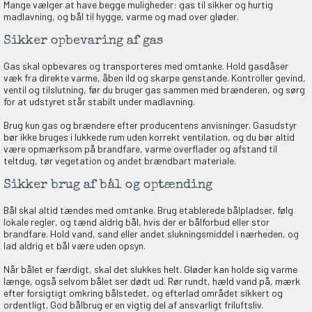
Mange vælger at have begge muligheder: gas til sikker og hurtig
madlavning, og bål til hygge, varme og mad over gløder.
Sikker opbevaring af gas
Gas skal opbevares og transporteres med omtanke. Hold gasdåser
væk fra direkte varme, åben ild og skarpe genstande. Kontroller gevind,
ventil og tilslutning, før du bruger gas sammen med brænderen, og sørg
for at udstyret står stabilt under madlavning.
Brug kun gas og brændere efter producentens anvisninger. Gasudstyr
bør ikke bruges i lukkede rum uden korrekt ventilation, og du bør altid
være opmærksom på brandfare, varme overflader og afstand til
teltdug, tør vegetation og andet brændbart materiale.
Sikker brug af bål og optænding
Bål skal altid tændes med omtanke. Brug etablerede bålpladser, følg
lokale regler, og tænd aldrig bål, hvis der er bålforbud eller stor
brandfare. Hold vand, sand eller andet slukningsmiddel i nærheden, og
lad aldrig et bål være uden opsyn.
Når bålet er færdigt, skal det slukkes helt. Gløder kan holde sig varme
længe, også selvom bålet ser dødt ud. Rør rundt, hæld vand på, mærk
efter forsigtigt omkring bålstedet, og efterlad området sikkert og
ordentligt. God bålbrug er en vigtig del af ansvarligt friluftsliv.