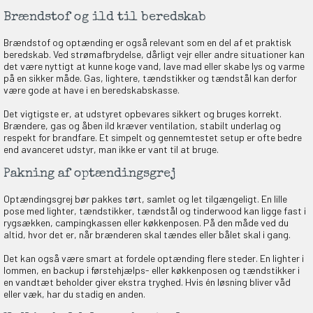
Brændstof og ild til beredskab
Brændstof og optænding er også relevant som en del af et praktisk
beredskab. Ved strømafbrydelse, dårligt vejr eller andre situationer kan
det være nyttigt at kunne koge vand, lave mad eller skabe lys og varme
på en sikker måde. Gas, lightere, tændstikker og tændstål kan derfor
være gode at have i en beredskabskasse.
Det vigtigste er, at udstyret opbevares sikkert og bruges korrekt.
Brændere, gas og åben ild kræver ventilation, stabilt underlag og
respekt for brandfare. Et simpelt og gennemtestet setup er ofte bedre
end avanceret udstyr, man ikke er vant til at bruge.
Pakning af optændingsgrej
Optændingsgrej bør pakkes tørt, samlet og let tilgængeligt. En lille
pose med lighter, tændstikker, tændstål og tinderwood kan ligge fast i
rygsækken, campingkassen eller køkkenposen. På den måde ved du
altid, hvor det er, når brænderen skal tændes eller bålet skal i gang.
Det kan også være smart at fordele optænding flere steder. En lighter i
lommen, en backup i førstehjælps- eller køkkenposen og tændstikker i
en vandtæt beholder giver ekstra tryghed. Hvis én løsning bliver våd
eller væk, har du stadig en anden.