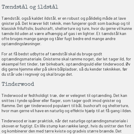
Tændstål og ildstål
Tændstål, også kaldet ildstål, er en robust og pålidelig måde at lave
gnister på. Det kræver lidt teknik, men fungerer godt som backup og til
klassisk friluftsliv, bushcraft, shelterture og ture, hvor du gerne vil kunne
tænde ild uden at være afhængig af gas i en lighter. Et tændstål kan
ofte bruges mange gange og tåler fugt bedre end mange andre
optændingsløsninger.
For at få bedst udbytte af tændstål skal du bruge godt
optændingsmateriale. Gnisterne skal ramme noget, der let tager ild, for
eksempel fint tinder, tør birkebark, optændingsuld eller tinderwood. Øv
dig gerne hjemme eller på sikre bålpladser, så du kender teknikken, før
du står ude i regnvejr og skal bruge det.
Tinderwood
Tinderwood er fedtholdigt træ, der er velegnet til optænding. Det kan
snittes i tynde spåner eller flager, som tager godt imod gnister og
flamme. Det gør tinderwood populært til bål, bushcraft og shelterture,
hvor man gerne vil have en naturlig og effektiv hjælp til at få gang i ilden.
Tinderwood er især praktisk, når det naturlige optændingsmateriale i
skoven er fugtigt. En lille stump kan række langt, hvis du snitter den fint
og kombinerer den med tørre kviste og gradvis større brænde. Det