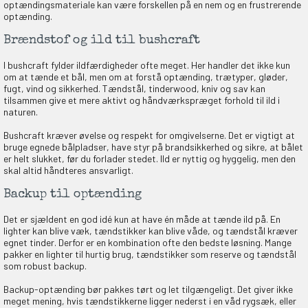
optændingsmateriale kan være forskellen på en nem og en frustrerende
optænding.
Brændstof og ild til bushcraft
I bushcraft fylder ildfærdigheder ofte meget. Her handler det ikke kun
om at tænde et bål, men om at forstå optænding, trætyper, gløder,
fugt, vind og sikkerhed. Tændstål, tinderwood, kniv og sav kan
tilsammen give et mere aktivt og håndværkspræget forhold til ild i
naturen.
Bushcraft kræver øvelse og respekt for omgivelserne. Det er vigtigt at
bruge egnede bålpladser, have styr på brandsikkerhed og sikre, at bålet
er helt slukket, før du forlader stedet. Ild er nyttig og hyggelig, men den
skal altid håndteres ansvarligt.
Backup til optænding
Det er sjældent en god idé kun at have én måde at tænde ild på. En
lighter kan blive væk, tændstikker kan blive våde, og tændstål kræver
egnet tinder. Derfor er en kombination ofte den bedste løsning. Mange
pakker en lighter til hurtig brug, tændstikker som reserve og tændstål
som robust backup.
Backup-optænding bør pakkes tørt og let tilgængeligt. Det giver ikke
meget mening, hvis tændstikkerne ligger nederst i en våd rygsæk, eller