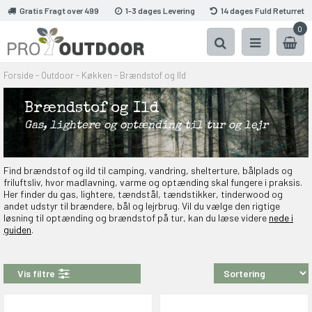
Gratis Fragt over 499
1-3 dages Levering
14 dages Fuld Returret
0
Forside
-
Outdoor
-
Køkken
-
Brændstof og Ild
Brændstof og Ild
Gas, lightere og optænding til tur og lejr
Find brændstof og ild til camping, vandring, shelterture, bålplads og
friluftsliv, hvor madlavning, varme og optænding skal fungere i praksis.
Her finder du gas, lightere, tændstål, tændstikker, tinderwood og
andet udstyr til brændere, bål og lejrbrug. Vil du vælge den rigtige
løsning til optænding og brændstof på tur, kan du læse videre
nede i
guiden
.
Vis filtre