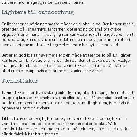
vurdere, hvor meget gas der passer til turen.
n gang
Lightere til outdoorbrug
En lighter er en af de nemmeste måder at skabe ild på. Den kan bruges til
brænder, bål, stearinlys, lanterner, optænding og små praktiske
opgaver i lejren. En almindelig lighter kan være nok til mange ture, men til
KORT
outdoorbrug kan det være en fordel med en model, der er mere robust,
0,-
nem at betjene med kolde fingre eller bedre beskyttet mod vind.
Det er en god idé at have mere end én måde at tænde ild på. En lighter
kan løbe tør, blive våd eller forsvinde i bunden af tasken. Derfor vælger
mange at kombinere lighter med tændstikker eller tændstål, så der
& VIND!
altid er en backup, hvis den primære løsning ikke virker.
Tændstikker
Tændstikker er en klassisk og enkel løsning til optænding. De er lette at
bruge og kræver ikke mekanik, gas eller batteri. På camping, shelterture
og i lejr kan tændstikker være en god backup til lighteren, især hvis de
OG DELTAG!
opbevares tørt og sikkert.
Til friluftsliv er det vigtigt at beskytte tændstikker mod fugt. En lille
vandtæt beholder, pose eller æske kan gøre stor forskel. Våde
NEJ TAK!
tændstikker er sjældent meget værd, så pak dem, så de stadig virker,
når du faktisk har brug for dem.