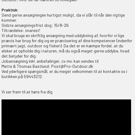
Praktisk:
Send gerne ansøgningen hurtigst muligt, da vi slår til når den rigtige
kommer.
Sidste ansøgningsfrist dog: 15/8-26
Tiltrædelse: snarest!
Vi skal bruge en skriftlig ansøgning med uddybning af, hvorfor vi lige
præcis har brug for dig og en præcisering af dine kompetencer (indenfor
primært jagt, outdoor og fiskeri). Da det er en kæmpe fordel, at du
elsker at opholde dig i naturen, må du også meget gerne uddybe, hvad
det betyder for dig.
Jobansøgning inkl. anbefalinger, cv mv. kan sendes til
Mette & Thomas Bastlund: Post@Pro-Outdoor.dk
Ved yderligere spørgsmål, er du meget velkommen til at kontakte os i
butikken på 59443212.
Vi ser frem til at høre fra dig