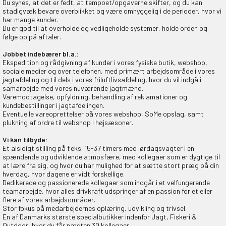
Du synes, at det er fedt, at tempoet/opgaverne skifter, og du kan
stadigvæk bevare overblikket og være omhyggelig i de perioder, hvor vi
har mange kunder.
Du er god til at overholde og vedligeholde systemer, holde orden og
følge op på aftaler.
Jobbet indebærer bl.a.:
Ekspedition og rådgivning af kunder i vores fysiske butik, webshop,
sociale medier og over telefonen, med primært arbejdsområde i vores
jagtafdeling og til dels i vores friluftlivsafdeling, hvor du vil indgå i
samarbejde med vores nuværende jagtmænd.
Varemodtagelse, opfyldning, behandling af reklamationer og
kundebestillinger i jagtafdelingen.
Eventuelle vareoprettelser på vores webshop, SoMe opslag, samt
plukning af ordre til webshop i højsæsoner.
Vi kan tilbyde:
Et alsidigt stilling på f.eks. 15-37 timers med lørdagsvagter i en
spændende og udviklende atmosfære, med kollegaer som er dygtige til
at lære fra sig, og hvor du har mulighed for at sætte stort præg på din
hverdag, hvor dagene er vidt forskellige.
Dedikerede og passionerede kollegaer som indgår i et velfungerende
teamarbejde, hvor alles drivkraft udspringer af en passion for et eller
flere af vores arbejdsområder.
Stor fokus på medarbejdernes oplæring, udvikling og trivsel.
En af Danmarks største specialbutikker indenfor Jagt, Fiskeri &
Outdoor, hvor du får næsten 30 kollegaer.