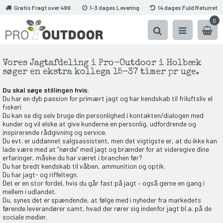
Gratis Fragt over 499
1-3 dages Levering
14 dages Fuld Returret
0
Vores Jagtafdeling i Pro-Outdoor i Holbæk
søger en ekstra kollega 15-37 timer pr uge.
Du skal søge stillingen hvis:
Du har en dyb passion for primært jagt og har kendskab til friluftsliv el
fiskeri
Du kan se dig selv bruge din personlighed i kontakten/dialogen med
kunder og vil elske at give kunderne en personlig, udfordrende og
inspirerende rådgivning og service.
Du evt. er uddannet salgsassistent, men det vigtigste er, at du ikke kan
lade være med at ”nørde” med jagt og brænder for at videregive dine
erfaringer, måske du har været i branchen før?
Du har bredt kendskab til våben, ammunition og optik.
Du har jagt- og riffeltegn.
Det er en stor fordel, hvis du går fast på jagt – også gerne en gang i
mellem i udlandet.
Du, synes det er spændende, at følge med i nyheder fra markedets
førende leverandører samt, hvad der rører sig indenfor jagt bl.a. på de
sociale medier.