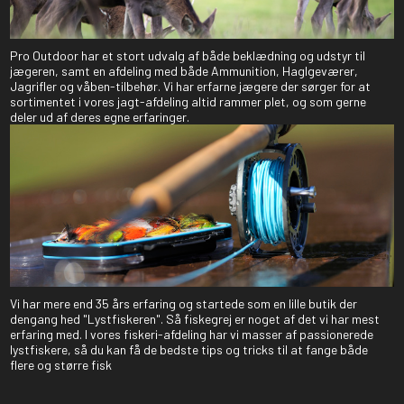
OG DELTAG!
Pro Outdoor har et stort udvalg af både beklædning og udstyr til
NEJ TAK!
jægeren, samt en afdeling med både Ammunition, Haglgeværer,
Jagrifler og våben-tilbehør. Vi har erfarne jægere der sørger for at
sortimentet i vores jagt-afdeling altid rammer plet, og som gerne
deler ud af deres egne erfaringer.
Vi har mere end 35 års erfaring og startede som en lille butik der
dengang hed "Lystfiskeren". Så fiskegrej er noget af det vi har mest
erfaring med. I vores fiskeri-afdeling har vi masser af passionerede
lystfiskere, så du kan få de bedste tips og tricks til at fange både
flere og større fisk