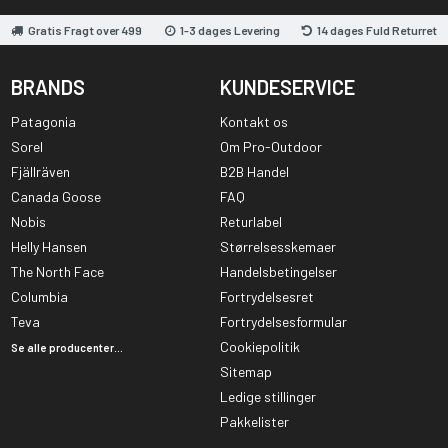
Gratis Fragt over 499
1-3 dages Levering
14 dages Fuld Returret
BRANDS
KUNDESERVICE
Patagonia
Kontakt os
Sorel
Om Pro-Outdoor
Fjällräven
B2B Handel
Canada Goose
FAQ
Nobis
Returlabel
Helly Hansen
Størrelsesskemaer
The North Face
Handelsbetingelser
Columbia
Fortrydelsesret
Teva
Fortrydelsesformular
Cookiepolitik
Se alle producenter...
Sitemap
Ledige stillinger
Pakkelister