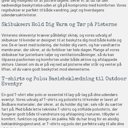
giver dig mulighed for at justere lagene, sikrer vi, at du får den
nødvendige beskyttelse uden at gå på kompromis med komforten. Vores
regnbukser er perfekt til både vandring, jagt og hverdagens
udendørsaktiviteter.
Skibukser: Hold Dig Varm og Tør på Pisterne
Vinterens skieventyr kræver pålideligt skitøj, og vores udvalg af
skibukser til kvinder er designet til at beskytte dig mod både kulde og
sne. De er lavet med isolering, der holder dig varm, og har vandtætte
membraner, der sikrer, at du forbliver tør hele dagen. Mange af vores
skibukser har justerbare taljer og ventilationsåbninger, så du kan
tilpasse pasformen og komforten under både aktive og afslappede
skiture. Uanset om du er på vej ned ad pisterne eller står og venter på
liften, vil du være godt beskyttet mod elementerne.
T-shirts og Polo: Basisbeklædning til Outdoor
Eventyr
En god T-shirt eller polo er essentiel til lag-på-lag på dine udendørs
eventyr. Vores udvalg af T-shirts og poloshirts til kvinder er lavet af
åndbare materialer, der sikrer, at du holder dig tør, selv når du sætter
fart på. Med både lette tekniske T-shirts og stilfulde poloshirts, der
fungerer godt både til vandreture og afslapning i naturen, tilbyder vi
komfort, funktion og design i én pakke. Når du har brug for en alsidig
beklædningsgenstand, er T-shirts og polo det perfekte valg til alle dine