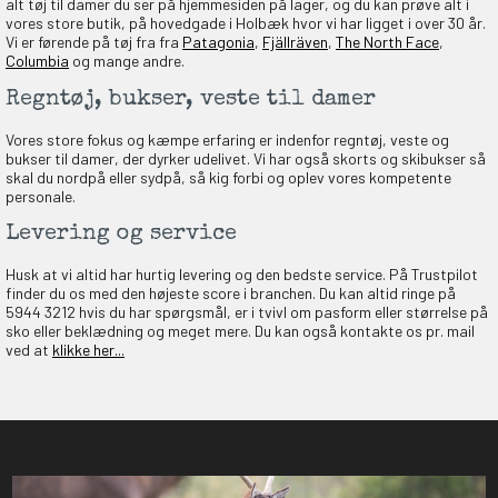
alt tøj til damer du ser på hjemmesiden på lager, og du kan prøve alt i
vores store butik, på hovedgade i Holbæk hvor vi har ligget i over 30 år.
Vi er førende på tøj fra fra
Patagonia
,
Fjällräven
,
The North Face
,
Columbia
og mange andre.
Regntøj, bukser, veste til damer
Vores store fokus og kæmpe erfaring er indenfor regntøj, veste og
bukser til damer, der dyrker udelivet. Vi har også skorts og skibukser så
skal du nordpå eller sydpå, så kig forbi og oplev vores kompetente
personale.
Levering og service
Husk at vi altid har hurtig levering og den bedste service. På Trustpilot
finder du os med den højeste score i branchen. Du kan altid ringe på
5944 3212 hvis du har spørgsmål, er i tvivl om pasform eller størrelse på
sko eller beklædning og meget mere. Du kan også kontakte os pr. mail
ved at
klikke her...