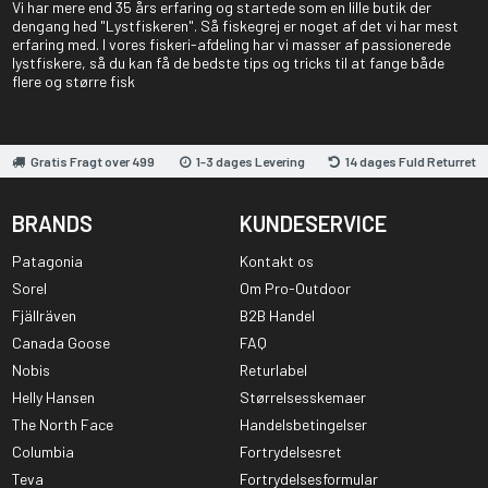
Vi har mere end 35 års erfaring og startede som en lille butik der
dengang hed "Lystfiskeren". Så fiskegrej er noget af det vi har mest
erfaring med. I vores fiskeri-afdeling har vi masser af passionerede
lystfiskere, så du kan få de bedste tips og tricks til at fange både
flere og større fisk
Gratis Fragt over 499
1-3 dages Levering
14 dages Fuld Returret
BRANDS
KUNDESERVICE
Patagonia
Kontakt os
Sorel
Om Pro-Outdoor
Fjällräven
B2B Handel
Canada Goose
FAQ
Nobis
Returlabel
Helly Hansen
Størrelsesskemaer
The North Face
Handelsbetingelser
Columbia
Fortrydelsesret
Teva
Fortrydelsesformular