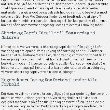
naturen. Med lynlåse, der nemt gør bukserne om til shorts, er de perfekte
til at tilpasse sig ændringer i vejret. De er lavet i lette, slidstærke
materialer, der giver god bevægelsesfrihed og samtidig beskytter mod
solens stråler. Hos Pro Outdoor finder du et bredt udvalg af zip-off
bukser, der kombinerer funktionalitet og stil, hvilket gør dem til et must-
have til både sommervandringer og udendørs eventyr i skov og mark.
Shorts og Capri: Ideelle til Sommerdage i
Naturen
Når vejret bliver varmere, er shorts og capri det perfekte valg til både
vandring og afslapning. Vores udvalg af shorts og capri til kvinder er
lavet af lette, åndbare materialer, der giver dig komfort og frihed til at
bevæge dig. De er designet til at holde dig kølig, samtidig med at de
beskytter mod små insekter og solens stråler. Uanset om du skal på en
let vandretur, tage på fisketur eller bare nyde naturen på en solrig dag,
vil vores shorts og capri være din ideelle ledsager.
Regnbukser: Tør og Komfortabel under Alle
Forhold
Det danske vejr kan være uforudsigeligt, så et par gode regnbukser er et
must i enhver outdoor-garderobe. Vores regnbukser til kvinder er
designet med fokus på både funktion og pasform, så du kan holde dig
tør, selv når regnen falder. Med både lette og kraftigere modeller, der