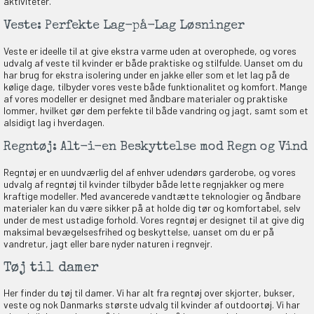
aktiviteter.
Veste: Perfekte Lag-på-Lag Løsninger
Veste er ideelle til at give ekstra varme uden at overophede, og vores
udvalg af veste til kvinder er både praktiske og stilfulde. Uanset om du
har brug for ekstra isolering under en jakke eller som et let lag på de
kølige dage, tilbyder vores veste både funktionalitet og komfort. Mange
af vores modeller er designet med åndbare materialer og praktiske
lommer, hvilket gør dem perfekte til både vandring og jagt, samt som et
alsidigt lag i hverdagen.
Regntøj: Alt-i-en Beskyttelse mod Regn og Vind
Regntøj er en uundværlig del af enhver udendørs garderobe, og vores
udvalg af regntøj til kvinder tilbyder både lette regnjakker og mere
kraftige modeller. Med avancerede vandtætte teknologier og åndbare
materialer kan du være sikker på at holde dig tør og komfortabel, selv
under de mest ustadige forhold. Vores regntøj er designet til at give dig
maksimal bevægelsesfrihed og beskyttelse, uanset om du er på
vandretur, jagt eller bare nyder naturen i regnvejr.
Tøj til damer
Her finder du tøj til damer. Vi har alt fra regntøj over skjorter, bukser,
veste og nok Danmarks største udvalg til kvinder af outdoortøj. Vi har