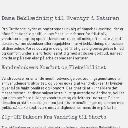
Dame Beklædning til Eventyr i Naturen
Pro Outdoor tilbyder et omfattende udvalg af damebeklædning, der er
både funktionel og stilfuld, perfekt til alle former for friluftsliv,
vandreture, jagt og sport. Uanset om du er på udkig efter lette zip-off
bukser, varme skibukser eller regnjakker, har vi beklædning, der passer
til dine behov. Vores udvalg er designet til at give dig bevægelsesfrihed
og komfort under alle forhold, samtidig med at du ser godt ud, uanset
om du er på stien eller på arbejdspladsen i naturen.
Vandrebukser: Komfort og Fleksibilitet
Vandrebukser er en af de mest nødvendige beklædningsgenstande til
enhver udendørs aktivitet, og vores udvalg af vandrebukser til kvinder
giver både funktionalitet og komfort. Designet til at kunne klare det
meste terræn, er disse bukser lette, hurtigtørrende og åndbare, hvilket
gør dem perfekte til lange vandreture og aktiviteter i naturen. De har
desuden praktiske detaljer som justerbare benåbninger og lommer med
lynlås, så du kan opbevare nødvendighederne, mens du er på farten.
Zip-Off Bukser: Fra Vandring til Shorts
Zip-off bukser er ideelle til den aktive kvinde, der ønsker fleksibilitet i