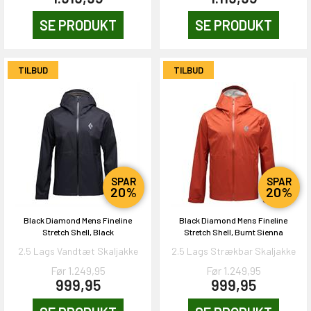
SE PRODUKT
SE PRODUKT
TILBUD
TILBUD
SPAR
SPAR
20%
20%
Black Diamond Mens Fineline
Black Diamond Mens Fineline
Stretch Shell, Black
Stretch Shell, Burnt Sienna
2.5 Lags Vandtæt Skaljakke
2.5 Lags Strækbar Skaljakke
Før 1.249,95
Før 1.249,95
999,95
999,95