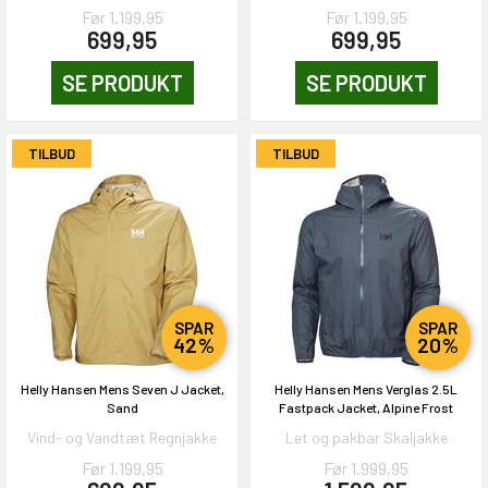
Før 1.199,95
Før 1.199,95
699,95
699,95
SE PRODUKT
SE PRODUKT
TILBUD
TILBUD
SPAR
SPAR
42%
20%
Helly Hansen Mens Seven J Jacket,
Helly Hansen Mens Verglas 2.5L
Sand
Fastpack Jacket, Alpine Frost
Vind- og Vandtæt Regnjakke
Let og pakbar Skaljakke
Før 1.199,95
Før 1.999,95