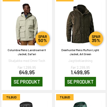
SPAR
SPAR
50%
35%
Columbia Mens Landroamer II
Deerhunter Mens Muflon Light
Jacket, Safari
Jacket, Art Green
Skaljakke med Omni-Tech
Jagtbeklædning
Før 1.299,95
Før 2.299,95
649,95
1.499,95
SE PRODUKT
SE PRODUKT
TILBUD
TILBUD