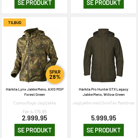
SE PRODUKT
SE PRODUKT
TILBUD
SPAR
28%
Härkila Lynx Jakke Mens, AXIS MSP
Härkila Pro Hunter GTX Legacy
Forest Green
Jakke Mens, Willow Green
Camouflage Jagtjakke
Jagtjakke med GoreTex Membran
Før 4.179,95
2.999,95
5.999,95
SE PRODUKT
SE PRODUKT