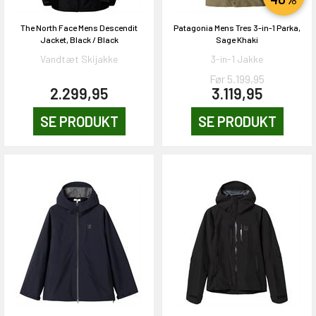
The North Face Mens Descendit
Patagonia Mens Tres 3-in-1 Parka,
Jacket, Black / Black
Sage Khaki
Vandtæt Skijakke
3-in-1 Jakke
Før 5.199,95
2.299,95
3.119,95
SE PRODUKT
SE PRODUKT