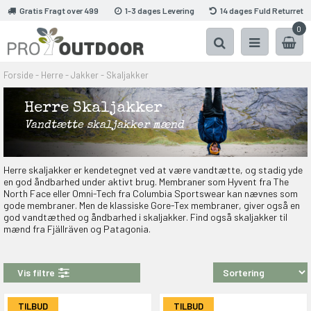
Gratis Fragt over 499
1-3 dages Levering
14 dages Fuld Returret
0
Forside
-
Herre
-
Jakker
-
Skaljakker
Herre Skaljakker
Vandtætte skaljakker mænd
Herre skaljakker er kendetegnet ved at være vandtætte, og stadig yde
en god åndbarhed under aktivt brug. Membraner som Hyvent fra The
North Face eller Omni-Tech fra Columbia Sportswear kan nævnes som
gode membraner. Men de klassiske Gore-Tex membraner, giver også en
god vandtæthed og åndbarhed i skaljakker. Find også skaljakker til
mænd fra Fjällräven og Patagonia.
Vis filtre
TILBUD
TILBUD