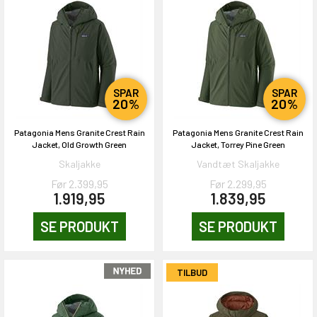
SPAR
SPAR
20%
20%
Patagonia Mens Granite Crest Rain
Patagonia Mens Granite Crest Rain
Jacket, Old Growth Green
Jacket, Torrey Pine Green
Skaljakke
Vandtæt Skaljakke
Før 2.399,95
Før 2.299,95
1.919,95
1.839,95
SE PRODUKT
SE PRODUKT
TILBUD