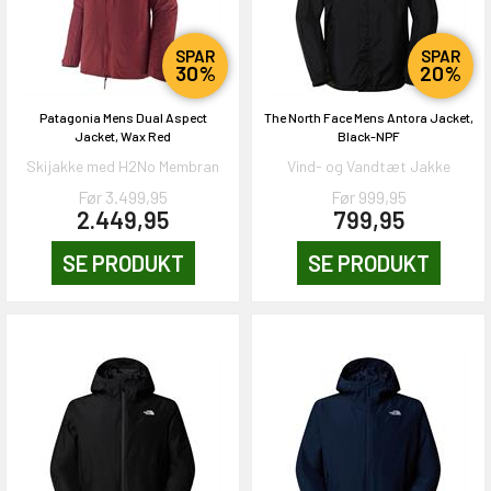
SPAR
SPAR
30%
20%
Patagonia Mens Dual Aspect
The North Face Mens Antora Jacket,
Jacket, Wax Red
Black-NPF
Skijakke med H2No Membran
Vind- og Vandtæt Jakke
Før 3.499,95
Før 999,95
2.449,95
799,95
SE PRODUKT
SE PRODUKT