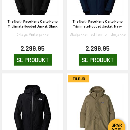
The North Face Mens Carto Mono
The North Face Mens Carto Mono
Triclimate Hooded Jacket, Black
Triclimate Hooded Jacket, Navy
3-lags Vinterjakke
Skaljakke med Termo Inderjakke
2.299,95
2.299,95
SE PRODUKT
SE PRODUKT
TILBUD
SPAR
40%