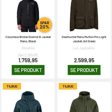
SPAR
20%
Columbia Winter District III Jacket
Deerhunter Mens Muflon Pro Light
Mens, Black
Jacket, Art Green
Skijakke
Let Jagtjakke
Før 2.199,95
1.759,95
2.599,95
EKORT PÅ
SE PRODUKT
SE PRODUKT
en om et gavekort på
 gang om måneden
TILBUD
TILBUD
n gang