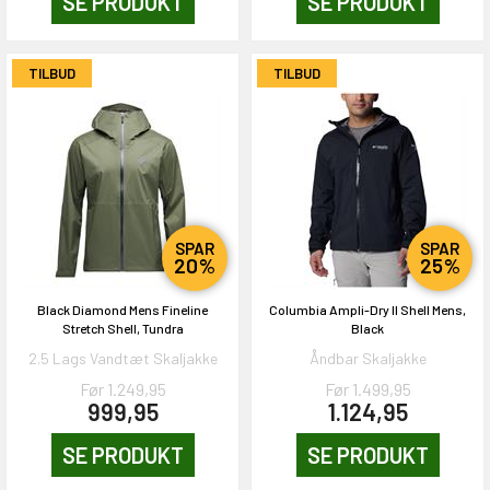
SE PRODUKT
SE PRODUKT
TILBUD
TILBUD
SPAR
SPAR
20%
25%
Black Diamond Mens Fineline
Columbia Ampli-Dry II Shell Mens,
Stretch Shell, Tundra
Black
2.5 Lags Vandtæt Skaljakke
Åndbar Skaljakke
Før 1.249,95
Før 1.499,95
999,95
1.124,95
SE PRODUKT
SE PRODUKT