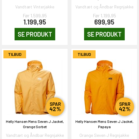
Vandtæt Vinterjakke
Vandtæt og Åndbar Regnjakke
Før 1.599,95
Før 1.199,95
1.199,95
699,95
SE PRODUKT
SE PRODUKT
TILBUD
TILBUD
SPAR
SPAR
42%
42%
Helly Hansen Mens Seven J Jacket,
Helly Hansen Mens Seven J Jacket,
Orange Sorbet
Papaya
Vandtæt og Åndbar Regnjakke
Orange Seven J Regnjakke