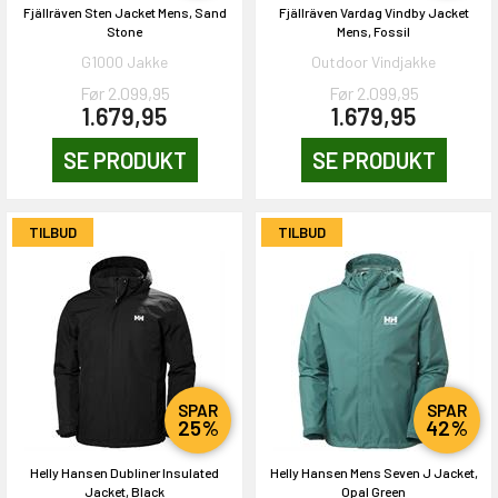
Fjällräven Sten Jacket Mens, Sand
Fjällräven Vardag Vindby Jacket
Stone
Mens, Fossil
G1000 Jakke
Outdoor Vindjakke
Før 2.099,95
Før 2.099,95
1.679,95
1.679,95
SE PRODUKT
SE PRODUKT
TILBUD
TILBUD
SPAR
SPAR
25%
42%
Helly Hansen Dubliner Insulated
Helly Hansen Mens Seven J Jacket,
Jacket, Black
Opal Green