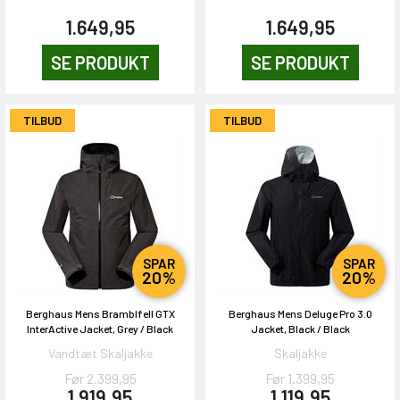
1.649,95
1.649,95
SE PRODUKT
SE PRODUKT
TILBUD
TILBUD
SPAR
SPAR
20%
20%
Berghaus Mens Bramblfell GTX
Berghaus Mens Deluge Pro 3.0
InterActive Jacket, Grey / Black
Jacket, Black / Black
Vandtæt Skaljakke
Skaljakke
Før 2.399,95
Før 1.399,95
1.919,95
1.119,95