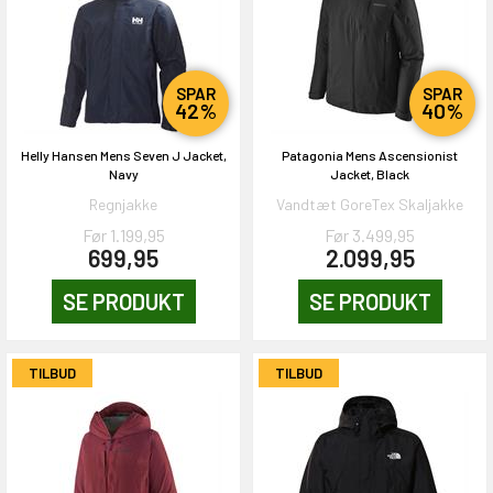
SPAR
SPAR
42%
40%
Helly Hansen Mens Seven J Jacket,
Patagonia Mens Ascensionist
Navy
Jacket, Black
Regnjakke
Vandtæt GoreTex Skaljakke
Før 1.199,95
Før 3.499,95
699,95
2.099,95
SE PRODUKT
SE PRODUKT
TILBUD
TILBUD