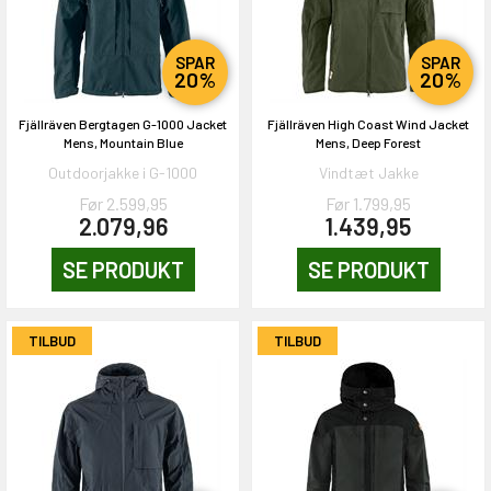
KORT
0,-
SPAR
SPAR
20%
20%
Fjällräven Bergtagen G-1000 Jacket
Fjällräven High Coast Wind Jacket
& VIND!
Mens, Mountain Blue
Mens, Deep Forest
Outdoorjakke i G-1000
Vindtæt Jakke
Før 2.599,95
Før 1.799,95
2.079,96
1.439,95
OG DELTAG!
SE PRODUKT
SE PRODUKT
NEJ TAK!
TILBUD
TILBUD