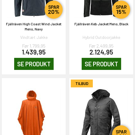
SPAR
SPAR
20%
15%
Fjällräven High Coast Wind Jacket
Fjällräven Keb Jacket Mens, Black
Mens, Navy
Vindtæt Jakke
Hybrid Outdoorjakke
Før 1.799,95
Før 2.499,95
1.439,95
2.124,95
SE PRODUKT
SE PRODUKT
TILBUD
SPAR