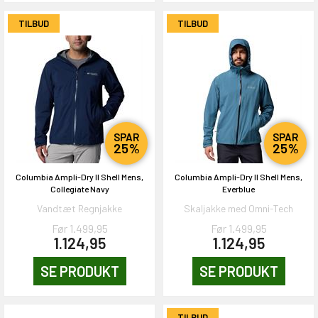
TILBUD
TILBUD
SPAR
SPAR
25%
25%
Columbia Ampli-Dry II Shell Mens,
Columbia Ampli-Dry II Shell Mens,
Collegiate Navy
Everblue
Vandtæt Regnjakke
Skaljakke med Omni-Tech
Før 1.499,95
Før 1.499,95
1.124,95
1.124,95
SE PRODUKT
SE PRODUKT
TILBUD