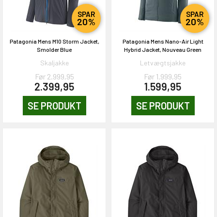
SPAR
SPAR
20%
20%
Patagonia Mens M10 Storm Jacket,
Patagonia Mens Nano-Air Light
Smolder Blue
Hybrid Jacket, Nouveau Green
Skaljakke
Letvægtsjakke
Før 2.999,95
Før 1.999,95
2.399,95
1.599,95
SE PRODUKT
SE PRODUKT