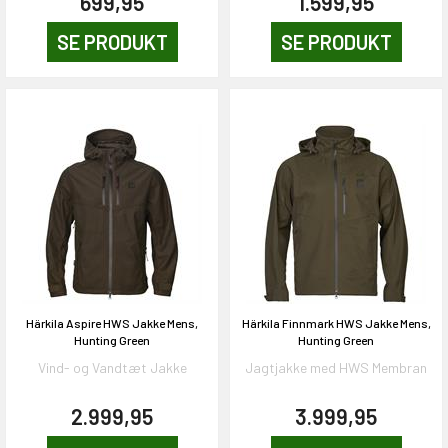
699,95
1.599,95
SE PRODUKT
SE PRODUKT
Härkila Aspire HWS Jakke Mens,
Härkila Finnmark HWS Jakke Mens,
Hunting Green
Hunting Green
Vind- og Vandtæt Jakke
Jagtjakke med HWS Membran
2.999,95
3.999,95