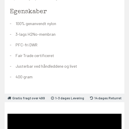
Egenskaber
100% genanvendt nylon
3-lags H2No-membran
PFC-fri DWR
Fair Trade certificeret
Justerbar ved håndleddene og livet
400 gram
Gratis fragt over 499
1-3 dages Levering
14 dages Returret