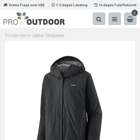
Gratis Fragt over 499
1-3 dages Levering
14 dages Fuld Returret
0
Forside
-
Herre
-
Jakker
-
Skaljakker