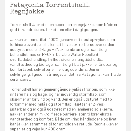
Patagonia Torrentshell
Regnjakke
Torrentshell Jacket er en super herre-regnjakke, som både er
god til vandreturen, fisketuren eller i dagligdagen.
Jakken er fremstillet i 100% genanvendt ripstop-nylon, som
forhindre eventuelle huller i at blive større. Derudover er den
udstyret med en 3-lags H2No-membran og er samtidig
behandlet med en PFC-fri Durable Water Repellent
overfladebehandling, hvilket sikrer en langtidsholdbar
vandtæthed og bidrager samtidig til, at jakken er åndbar og
komfortabel, selv efter en hel dag udendørs. Den er
selvfølgelig, ligesom så meget andet fra Patagonia, Fair Trade
certificeret.
Torrentshell har en gennemgående lynlås i fronten, som ikke
irriterer hals og hage, og har indvendig stormflap, som
skærmer af for vind og vand. Den er også udstyret med to
forlommer med lynlås og stormflap. Hætten er 2-vejs-
justerbar og er også udstyret med en lamineret solskærm. I
nakken er der en mikro-fleece barriere, som tilfører ekstra
vandtæthed og komfort. Både omkring håndleddene og livet
kan jakken strammes til for at holde vejret ude. Regnjakken er
super let og vejer kun 400 gram.