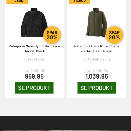
TILBUD
TILBUD
SPAR
SPAR
20%
20%
Patagonia Mens Synchilla Fleece
Patagonia Mens R1 TechFace
Jacket, Black
Jacket, Basin Green
Fleecetrøje
Softshell Jakke
Før 1.199,95
Før 1.299,95
959,95
1.039,95
SE PRODUKT
SE PRODUKT