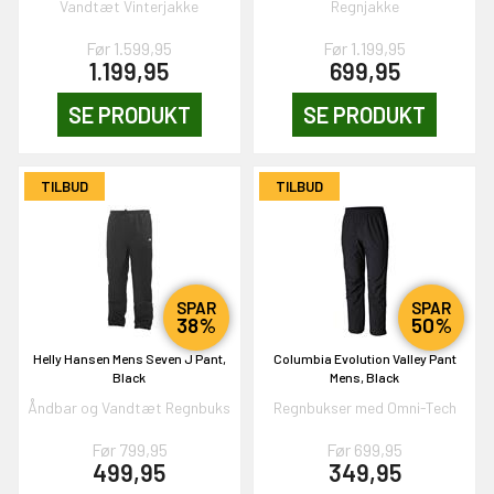
Vandtæt Vinterjakke
Regnjakke
Før 1.599,95
Før 1.199,95
1.199,95
699,95
EKORT PÅ
SE PRODUKT
SE PRODUKT
en om et gavekort på
TILBUD
TILBUD
 gang om måneden
n gang
SPAR
SPAR
KORT
38%
50%
0,-
Helly Hansen Mens Seven J Pant,
Columbia Evolution Valley Pant
Black
Mens, Black
Åndbar og Vandtæt Regnbuks
Regnbukser med Omni-Tech
& VIND!
Før 799,95
Før 699,95
499,95
349,95