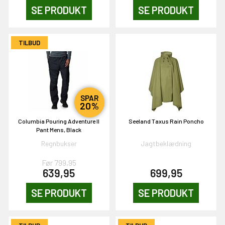
SE PRODUKT
SE PRODUKT
OG DELTAG!
TILBUD
NEJ TAK!
SPAR
20%
Columbia Pouring Adventure II
Seeland Taxus Rain Poncho
Pant Mens, Black
Regnbukser
Jagtbeklædning
Før 799,95
639,95
699,95
SE PRODUKT
SE PRODUKT