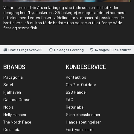
Vi har mere end 35 års erfaring og startede som en lille butik der
dengang hed "Lystfiskeren". Så fiskegrej er noget af det vi har mest
erfaring med. I vores fiskeri-afdeling har vi masser af passionerede
lystfiskere, så du kan få de bedste tips og tricks til at fange både
flere og større fisk
Gratis Fragt over 499
1-3 dages Levering
14 dages Fuld Returret
BRANDS
KUNDESERVICE
Patagonia
Kontakt os
Sorel
Om Pro-Outdoor
Fjällräven
B2B Handel
Canada Goose
FAQ
Nobis
Returlabel
Helly Hansen
Størrelsesskemaer
The North Face
Handelsbetingelser
Columbia
Fortrydelsesret