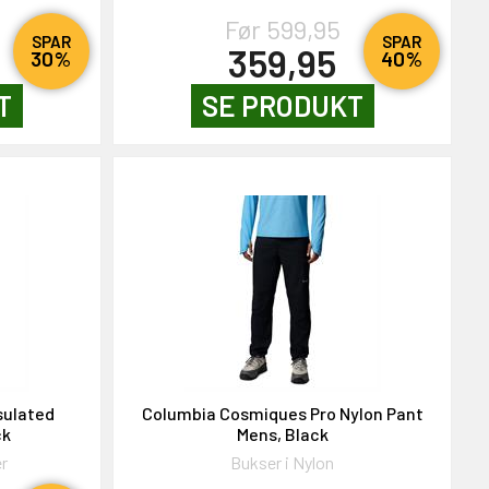
Før 599,95
SPAR
SPAR
359,95
30%
40%
T
SE PRODUKT
sulated
Columbia Cosmiques Pro Nylon Pant
ck
Mens, Black
r
Bukser i Nylon