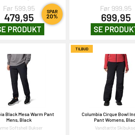
Før 599,95
Før 999,95
SPAR
479,95
699,95
20%
SE PRODUKT
SE PRODUK
TILBUD
ia Black Mesa Warm Pant
Columbia Cirque Bowl In
Mens, Black
Pant Womens, Bla
rme Softshell Bukser
Vandtætte Skibukse