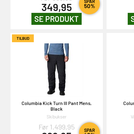
SPAR
349,95
50%
SE PRODUKT
TILBUD
T PÅ 2000,-
 gavekort på 2000,-
den
Columbia Kick Turn III Pant Mens,
Colum
Black
Skibukser
V
Før 1.499,95
SPAR