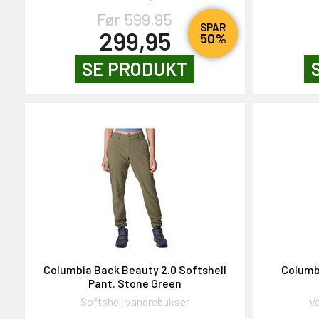
Før 599,95
SPAR
299,95
50%
SE PRODUKT
Columbia Back Beauty 2.0 Softshell
Columb
Pant, Stone Green
Softshell vandrebukser
Va