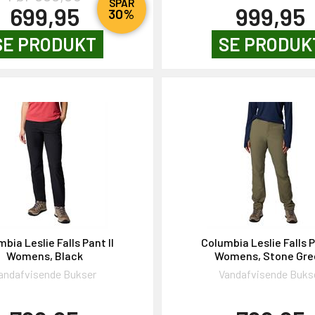
SPAR
699,95
999,95
30%
SE PRODUKT
SE PRODUK
bia Leslie Falls Pant II
Columbia Leslie Falls P
Womens, Black
Womens, Stone Gre
andafvisende Bukser
Vandafvisende Buks