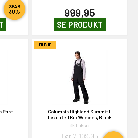
SPAR
999,95
30%
T
SE PRODUKT
TILBUD
n Pant
Columbia Highland Summit II
Insulated Bib Womens, Black
Skibukser
Før 2.199,95