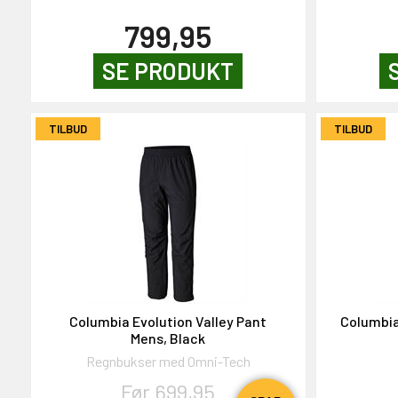
799,95
SE PRODUKT
TILBUD
TILBUD
Columbia Evolution Valley Pant
Columbia
Mens, Black
Regnbukser med Omni-Tech
Før 699,95