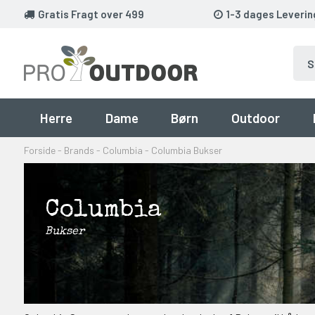
Gratis Fragt over 499
1-3 dages Leverin
Herre
Dame
Børn
Outdoor
Forside
-
Brands
-
Columbia
-
Columbia Bukser
Columbia
Bukser