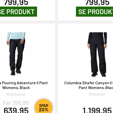
799,95
799,95
SE PRODUKT
SE PRODUK
 Pouring Adventure II Pant
Columbia Shafer Canyon II 
Womens, Black
Pant Womens, Bla
Regnbukser
Skibukser
Før 799,95
SPAR
639,95
1.199,95
20%