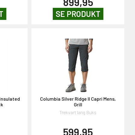
899,95
T
SE PRODUKT
Insulated
Columbia Silver Ridge II Capri Mens,
ck
Grill
Trekvart lang Buks
599,95