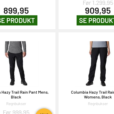
Før 1.299,95
899,95
909,95
SE PRODUKT
SE PRODUK
 Hazy Trail Rain Pant Mens,
Columbia Hazy Trail Rai
Black
Womens, Black
Regnbukser
Regnbukser
Før 999,95