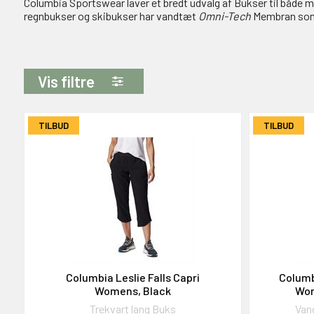
Columbia Sportswear laver et bredt udvalg af Bukser til både mæ
regnbukser og skibukser har vandtæt
Omni-Tech
Membran som 
Vis filtre
TILBUD
TILBUD
Columbia Leslie Falls Capri
Columb
Womens, Black
Wom
Trekvart lang Buks
Van