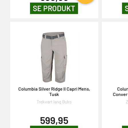
SE PRODUKT
Columbia Silver Ridge II Capri Mens,
Colum
Tusk
Convert
Trekvart lang Buks
Z
599,95