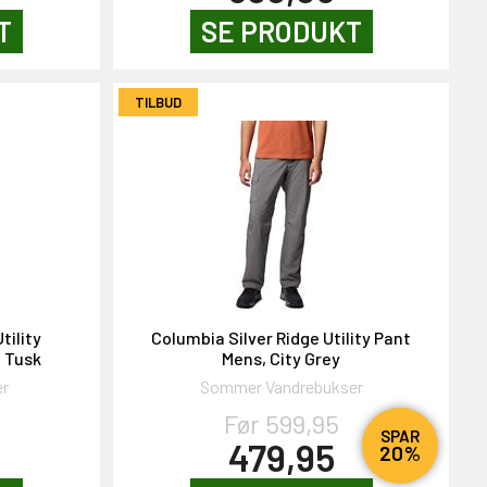
T
SE PRODUKT
TILBUD
tility
Columbia Silver Ridge Utility Pant
, Tusk
Mens, City Grey
er
Sommer Vandrebukser
Før 599,95
SPAR
479,95
20%