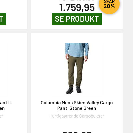
SPAR
1.759,95
20%
T
SE PRODUKT
ant II
Columbia Mens Skien Valley Cargo
en
Pant, Stone Green
er
Hurtigtørrende Cargobukser