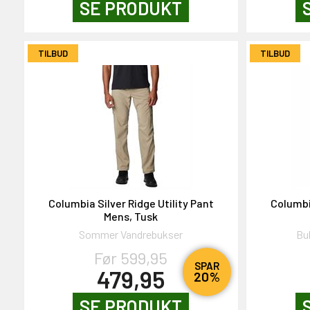
SE PRODUKT
TILBUD
TILBUD
Columbia Silver Ridge Utility Pant
Columbi
Mens, Tusk
Sommer Vandrebukser
Bu
Før 599,95
SPAR
479,95
20%
SE PRODUKT