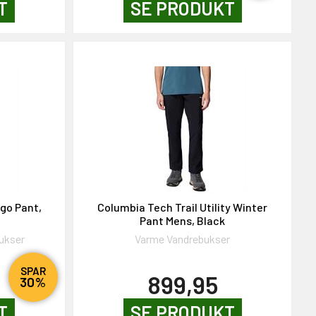
T
SE PRODUKT
go Pant,
Columbia Tech Trail Utility Winter
Pant Mens, Black
ukser
Varme Vandrebukser
SPAR
899,95
30%
T
SE PRODUKT