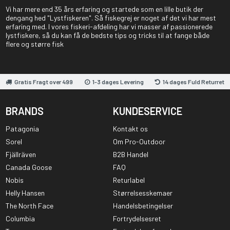
Vi har mere end 35 års erfaring og startede som en lille butik der
dengang hed "Lystfiskeren". Så fiskegrej er noget af det vi har mest
erfaring med. I vores fiskeri-afdeling har vi masser af passionerede
lystfiskere, så du kan få de bedste tips og tricks til at fange både
flere og større fisk
Gratis Fragt over 499
1-3 dages Levering
14 dages Fuld Returret
BRANDS
KUNDESERVICE
Patagonia
Kontakt os
Sorel
Om Pro-Outdoor
Fjällräven
B2B Handel
Canada Goose
FAQ
Nobis
Returlabel
Helly Hansen
Størrelsesskemaer
The North Face
Handelsbetingelser
Columbia
Fortrydelsesret