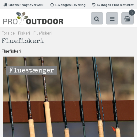
Gratis Fragt over 499
1-3 dages Levering
14 dages Fuld Returret
0
Forside
-
Fiskeri
-
Fluefiskeri
Fluefiskeri
Fluefiskeri
Fluestænger