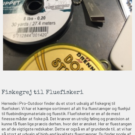
Fiskegrej til Fluefiskeri
Hernede i Pro-Outdoor finder du et stort udvalg af fiskegrej til
fluefiskeri. Vi har et kæmpe sortiment af alt fra fluestænger og fluehjul
til fluebindingsmateriale og fluestik. Fluefiskeriet er en af de mest
finesse måder at fiske på. Det kræver en utrolig føling og præcision at
kunne få fluen lige præcis derhen, hvor det er ønsket. Her er fluestangen
en af de vigtigste redskaber. Dette er også en af grundende til, at vi har
så stort et udvalg af high-end kvalitets fluestænger. Du finder nogle af