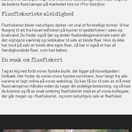
de bedste fluestænger på markedet hos os i Pro-Outdoor.
Fluefiskeriets alsidighed
Fluefiskeriet bliver naturligvis dyrket i et utal af forskellige former. Vi har
fluegrej til alt fra havørredfiskeri på kysten til geddefiskeri i søen og
brakvand. Du finder også fjer og andet fluebindingsmateriale samt alt
det vigtigste værktøj og redskaber til selv at binde fluer. Hvis du ikke
har mod på selv at binde dine egne fluer, så har vi også et hav af
færdigbundede fluer, som kan købes.
En snak om fluefiskeri
Tag et kig ned forbi vores fysiske butik, der ligger på hovedgaden i
Holbæk. Her finder du vores store fysiske sortiment, hvor langt fra alle
varerne er lagt online på vores webshop. Du kan få lov til selv at stå med
fluestængerne i hånden inden du tager din endelige beslutning, og så kan
du komme og få en snak omkring fluefiskeriet med en af vores kollegaer,
der går meget op i fluefiskeriet, og som naturligvis selv er fluefisker.