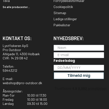
Teva
Fortrydelsesformular
Cookiepolitik
Se alle producenter...
Sitemap
Ledige stillinger
Pakkelister
KONTAKT OS:
NYHEDSBREV:
Lystfiskeren ApS
Pro Outdoor
Ahlgade 11, 4300 Holbæk
CVR: 14 29 08 42
Fødselsdag
Telefon:
59443212
Tilmeld mig
E-mail:
webshop@pro-outdoor.dk
Åbningstider:
Man-Tor
10.00 til 17.30
Fredag
10.00 til 18.00
Lørdag
09.30 til 15.00