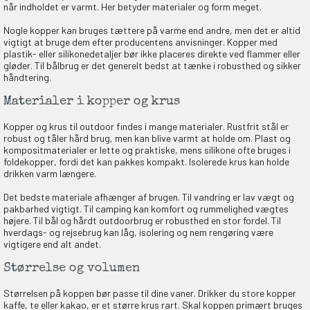
når indholdet er varmt. Her betyder materialer og form meget.
Nogle kopper kan bruges tættere på varme end andre, men det er altid
vigtigt at bruge dem efter producentens anvisninger. Kopper med
plastik- eller silikonedetaljer bør ikke placeres direkte ved flammer eller
gløder. Til bålbrug er det generelt bedst at tænke i robusthed og sikker
håndtering.
Materialer i kopper og krus
Kopper og krus til outdoor findes i mange materialer. Rustfrit stål er
robust og tåler hård brug, men kan blive varmt at holde om. Plast og
kompositmaterialer er lette og praktiske, mens silikone ofte bruges i
foldekopper, fordi det kan pakkes kompakt. Isolerede krus kan holde
drikken varm længere.
Det bedste materiale afhænger af brugen. Til vandring er lav vægt og
pakbarhed vigtigt. Til camping kan komfort og rummelighed vægtes
højere. Til bål og hårdt outdoorbrug er robusthed en stor fordel. Til
hverdags- og rejsebrug kan låg, isolering og nem rengøring være
vigtigere end alt andet.
Størrelse og volumen
Størrelsen på koppen bør passe til dine vaner. Drikker du store kopper
kaffe, te eller kakao, er et større krus rart. Skal koppen primært bruges