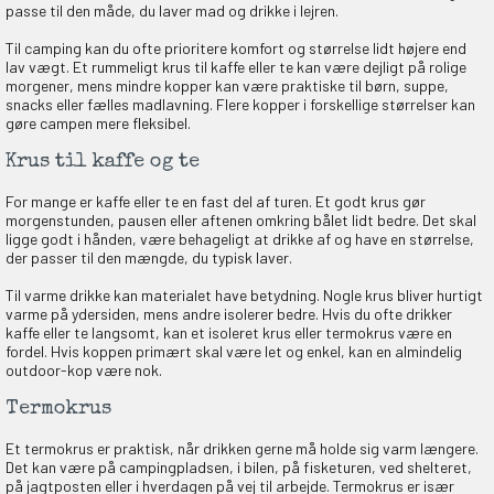
passe til den måde, du laver mad og drikke i lejren.
NEJ TAK!
Til camping kan du ofte prioritere komfort og størrelse lidt højere end
lav vægt. Et rummeligt krus til kaffe eller te kan være dejligt på rolige
morgener, mens mindre kopper kan være praktiske til børn, suppe,
snacks eller fælles madlavning. Flere kopper i forskellige størrelser kan
gøre campen mere fleksibel.
Krus til kaffe og te
For mange er kaffe eller te en fast del af turen. Et godt krus gør
morgenstunden, pausen eller aftenen omkring bålet lidt bedre. Det skal
ligge godt i hånden, være behageligt at drikke af og have en størrelse,
der passer til den mængde, du typisk laver.
Til varme drikke kan materialet have betydning. Nogle krus bliver hurtigt
varme på ydersiden, mens andre isolerer bedre. Hvis du ofte drikker
kaffe eller te langsomt, kan et isoleret krus eller termokrus være en
fordel. Hvis koppen primært skal være let og enkel, kan en almindelig
outdoor-kop være nok.
Termokrus
Et termokrus er praktisk, når drikken gerne må holde sig varm længere.
Det kan være på campingpladsen, i bilen, på fisketuren, ved shelteret,
på jagtposten eller i hverdagen på vej til arbejde. Termokrus er især