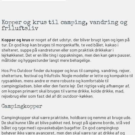
en om et gavekort på
 gang om måneden
n gang
Kopper og krus til camping, vandring og
friluftsliv
Kopper og krus
er noget af det udstyr, der bliver brugt igen og igen på
tur. En god kop kan bruges til morgenkaffe, te ved bålet, kakao i
shelteret, suppe på vandreturen eller som praktisk drikkekar i
KORT
lejrkøkkenet. Det er en lille ting i oppakningen, men den kan gøre pauser,
0,-
måltider og hyggestunder langt mere behagelige.
Hos Pro Outdoor finder du kopper og krus til camping, vandring, rejser,
shelterture, festival og friluftsliv. Nogle modeller er lette og kompakte til
rygsækken, mens andre er mere robuste og komfortable til
& VIND!
campingpladsen, bilen eller den faste lejr. Det rigtige valg afhænger af,
om koppen primært skal bruges til varme drikke, kolde drikke, mad,
rejsebrug eller som fast del af dit outdoor-køkken.
Campingkopper
Campingkopper skal være praktiske, holdbare og nemme at bruge ude.
OG DELTAG!
De skal kunne tåle at blive pakket ned, brugt på ujævne borde, stå ved
bålet og ryge med i opvaskebaljen bagefter. En god campingkop
behøver ikke være avanceret, men den skal være rar at drikke af og