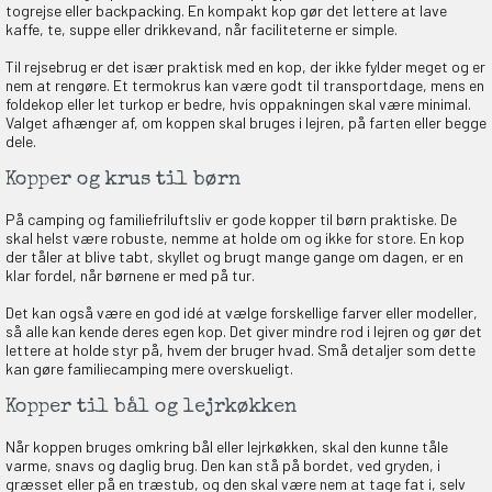
togrejse eller backpacking. En kompakt kop gør det lettere at lave
kaffe, te, suppe eller drikkevand, når faciliteterne er simple.
Til rejsebrug er det især praktisk med en kop, der ikke fylder meget og er
nem at rengøre. Et termokrus kan være godt til transportdage, mens en
foldekop eller let turkop er bedre, hvis oppakningen skal være minimal.
Valget afhænger af, om koppen skal bruges i lejren, på farten eller begge
dele.
Kopper og krus til børn
På camping og familiefriluftsliv er gode kopper til børn praktiske. De
skal helst være robuste, nemme at holde om og ikke for store. En kop
der tåler at blive tabt, skyllet og brugt mange gange om dagen, er en
klar fordel, når børnene er med på tur.
Det kan også være en god idé at vælge forskellige farver eller modeller,
så alle kan kende deres egen kop. Det giver mindre rod i lejren og gør det
lettere at holde styr på, hvem der bruger hvad. Små detaljer som dette
kan gøre familiecamping mere overskueligt.
Kopper til bål og lejrkøkken
Når koppen bruges omkring bål eller lejrkøkken, skal den kunne tåle
varme, snavs og daglig brug. Den kan stå på bordet, ved gryden, i
græsset eller på en træstub, og den skal være nem at tage fat i, selv