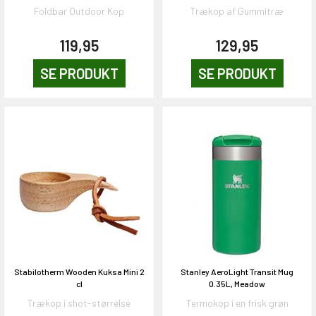
Foldbar Outdoor Kop
Trækop af Gummitræ
119,95
129,95
SE PRODUKT
SE PRODUKT
Stabilotherm Wooden Kuksa Mini 2
Stanley AeroLight Transit Mug
cl
0.35L, Meadow
Trækop i shot-størrelse
Termokop i en frisk grøn