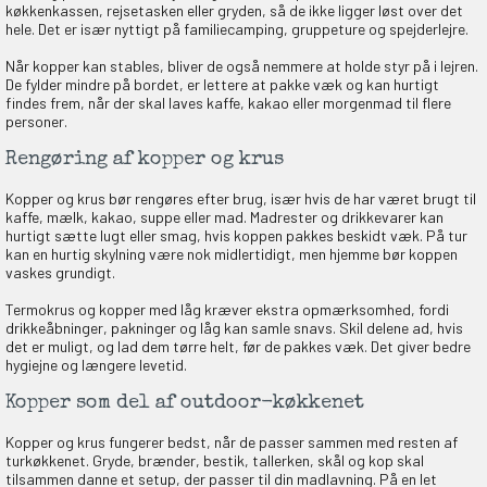
køkkenkassen, rejsetasken eller gryden, så de ikke ligger løst over det
hele. Det er især nyttigt på familiecamping, gruppeture og spejderlejre.
Når kopper kan stables, bliver de også nemmere at holde styr på i lejren.
De fylder mindre på bordet, er lettere at pakke væk og kan hurtigt
findes frem, når der skal laves kaffe, kakao eller morgenmad til flere
personer.
Rengøring af kopper og krus
Kopper og krus bør rengøres efter brug, især hvis de har været brugt til
kaffe, mælk, kakao, suppe eller mad. Madrester og drikkevarer kan
hurtigt sætte lugt eller smag, hvis koppen pakkes beskidt væk. På tur
kan en hurtig skylning være nok midlertidigt, men hjemme bør koppen
vaskes grundigt.
Termokrus og kopper med låg kræver ekstra opmærksomhed, fordi
drikkeåbninger, pakninger og låg kan samle snavs. Skil delene ad, hvis
det er muligt, og lad dem tørre helt, før de pakkes væk. Det giver bedre
hygiejne og længere levetid.
Kopper som del af outdoor-køkkenet
Kopper og krus fungerer bedst, når de passer sammen med resten af
turkøkkenet. Gryde, brænder, bestik, tallerken, skål og kop skal
tilsammen danne et setup, der passer til din madlavning. På en let