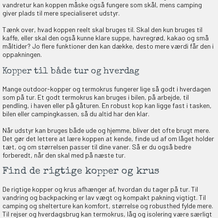
vandretur kan koppen måske også fungere som skål, mens camping
giver plads til mere specialiseret udstyr.
Tænk over, hvad koppen reelt skal bruges til. Skal den kun bruges til
kaffe, eller skal den også kunne klare suppe, havregrød, kakao og små
måltider? Jo flere funktioner den kan dække, desto mere værdi får den i
oppakningen.
Kopper til både tur og hverdag
Mange outdoor-kopper og termokrus fungerer lige så godt i hverdagen
som på tur. Et godt termokrus kan bruges i bilen, på arbejde, til
pendling, i haven eller på gåturen. En robust kop kan ligge fast i tasken,
bilen eller campingkassen, så du altid har den klar.
Når udstyr kan bruges både ude og hjemme, bliver det ofte brugt mere.
Det gør det lettere at lære koppen at kende, finde ud af om låget holder
tæt, og om størrelsen passer til dine vaner. Så er du også bedre
forberedt, når den skal med på næste tur.
Find de rigtige kopper og krus
De rigtige kopper og krus afhænger af, hvordan du tager på tur. Til
vandring og backpacking er lav vægt og kompakt pakning vigtigt. Til
camping og shelterture kan komfort, størrelse og robusthed fylde mere.
Til rejser og hverdagsbrug kan termokrus, låg og isolering være særligt