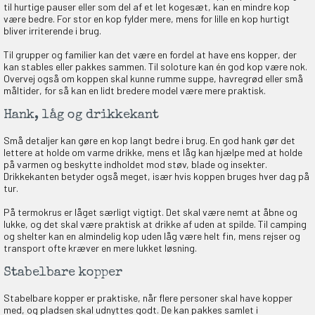
til hurtige pauser eller som del af et let kogesæt, kan en mindre kop
være bedre. For stor en kop fylder mere, mens for lille en kop hurtigt
bliver irriterende i brug.
Til grupper og familier kan det være en fordel at have ens kopper, der
kan stables eller pakkes sammen. Til soloture kan én god kop være nok.
Overvej også om koppen skal kunne rumme suppe, havregrød eller små
måltider, for så kan en lidt bredere model være mere praktisk.
Hank, låg og drikkekant
Små detaljer kan gøre en kop langt bedre i brug. En god hank gør det
lettere at holde om varme drikke, mens et låg kan hjælpe med at holde
på varmen og beskytte indholdet mod støv, blade og insekter.
Drikkekanten betyder også meget, især hvis koppen bruges hver dag på
tur.
På termokrus er låget særligt vigtigt. Det skal være nemt at åbne og
lukke, og det skal være praktisk at drikke af uden at spilde. Til camping
og shelter kan en almindelig kop uden låg være helt fin, mens rejser og
transport ofte kræver en mere lukket løsning.
Stabelbare kopper
Stabelbare kopper er praktiske, når flere personer skal have kopper
med, og pladsen skal udnyttes godt. De kan pakkes samlet i