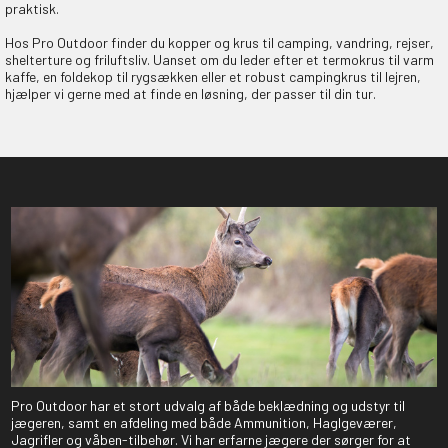
praktisk.
Hos Pro Outdoor finder du kopper og krus til camping, vandring, rejser,
shelterture og friluftsliv. Uanset om du leder efter et termokrus til varm
kaffe, en foldekop til rygsækken eller et robust campingkrus til lejren,
hjælper vi gerne med at finde en løsning, der passer til din tur.
Pro Outdoor har et stort udvalg af både beklædning og udstyr til
jægeren, samt en afdeling med både Ammunition, Haglgeværer,
Jagrifler og våben-tilbehør. Vi har erfarne jægere der sørger for at