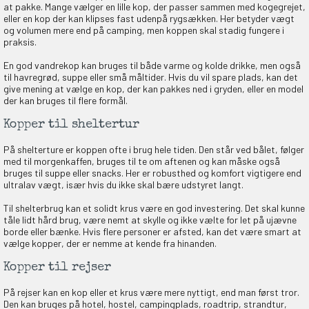
at pakke. Mange vælger en lille kop, der passer sammen med kogegrejet,
eller en kop der kan klipses fast udenpå rygsækken. Her betyder vægt
og volumen mere end på camping, men koppen skal stadig fungere i
praksis.
En god vandrekop kan bruges til både varme og kolde drikke, men også
til havregrød, suppe eller små måltider. Hvis du vil spare plads, kan det
give mening at vælge en kop, der kan pakkes ned i gryden, eller en model
der kan bruges til flere formål.
Kopper til sheltertur
På shelterture er koppen ofte i brug hele tiden. Den står ved bålet, følger
med til morgenkaffen, bruges til te om aftenen og kan måske også
bruges til suppe eller snacks. Her er robusthed og komfort vigtigere end
ultralav vægt, især hvis du ikke skal bære udstyret langt.
Til shelterbrug kan et solidt krus være en god investering. Det skal kunne
tåle lidt hård brug, være nemt at skylle og ikke vælte for let på ujævne
borde eller bænke. Hvis flere personer er afsted, kan det være smart at
vælge kopper, der er nemme at kende fra hinanden.
Kopper til rejser
På rejser kan en kop eller et krus være mere nyttigt, end man først tror.
Den kan bruges på hotel, hostel, campingplads, roadtrip, strandtur,