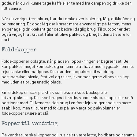
gode, når du vil kunne tage kaffe eller te med fra campen og drikke den
lidt senere.
Når du vælger termokrus, bør du tænke over isolering, låg, drikkeåbning
og rengøring. Et godt låg gør kruset mere anvendeligt på farten, mens
en behagelig drikkekant gør det bedre i daglig brug. Til outdoor er det
også vigtigt, at kruset tåler at blive pakket og brugt uden at være for
sart.
Foldekopper
Foldekopper er oplagte, når pladsen i oppakningen er begrænset. De
kan pakkes meget kompakt og er nemme at have med i rygsæk, lomme,
rejsetaske eller madpose. Det gør dem populære til vandring,
backpacking, picnic, festival og rejser, hvor man gerne vil have en kop
med uden at bruge unødig plads.
En foldekop er især praktisk som ekstra kop, backup eller
letvægtsløsning. Den kan bruges til kaffe, vand, kakao, suppe eller små
portioner mad. Til længere tids brug i en fast lejr vælger nogle en mere
stabil kop, men til ture med fokus på lav vægt og pakvolumen er
foldekopper svære at slå.
Kopper til vandring
På vandreture skal kopper og krus helst være lette, holdbare og nemme