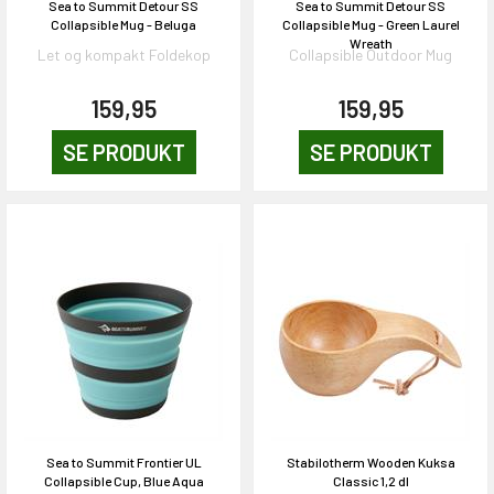
Sea to Summit Detour SS
Sea to Summit Detour SS
Collapsible Mug - Beluga
Collapsible Mug - Green Laurel
Wreath
Let og kompakt Foldekop
Collapsible Outdoor Mug
159,95
159,95
SE PRODUKT
SE PRODUKT
Sea to Summit Frontier UL
Stabilotherm Wooden Kuksa
Collapsible Cup, Blue Aqua
Classic 1,2 dl