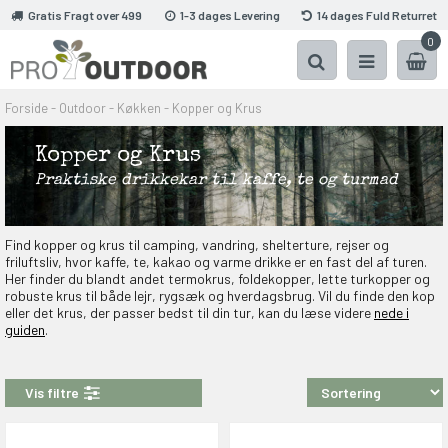
Gratis Fragt over 499
1-3 dages Levering
14 dages Fuld Returret
0
Forside
-
Outdoor
-
Køkken
-
Kopper og Krus
Kopper og Krus
Praktiske drikkekar til kaffe, te og turmad
Find kopper og krus til camping, vandring, shelterture, rejser og
friluftsliv, hvor kaffe, te, kakao og varme drikke er en fast del af turen.
Her finder du blandt andet termokrus, foldekopper, lette turkopper og
robuste krus til både lejr, rygsæk og hverdagsbrug. Vil du finde den kop
eller det krus, der passer bedst til din tur, kan du læse videre
nede i
guiden
.
Vis filtre