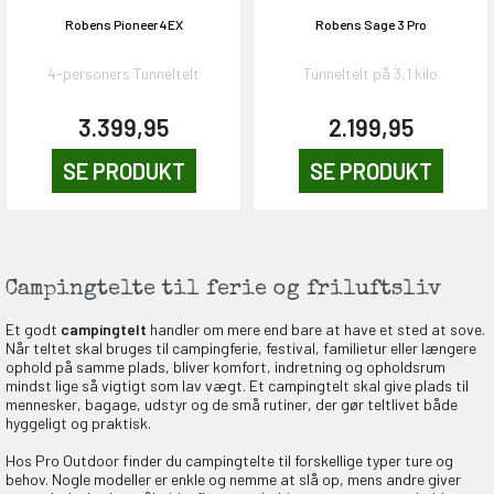
Robens Pioneer 4EX
Robens Sage 3 Pro
4-personers Tunneltelt
Tunneltelt på 3,1 kilo
3.399,95
2.199,95
SE PRODUKT
SE PRODUKT
Campingtelte til ferie og friluftsliv
Et godt
campingtelt
handler om mere end bare at have et sted at sove.
Når teltet skal bruges til campingferie, festival, familietur eller længere
ophold på samme plads, bliver komfort, indretning og opholdsrum
mindst lige så vigtigt som lav vægt. Et campingtelt skal give plads til
mennesker, bagage, udstyr og de små rutiner, der gør teltlivet både
hyggeligt og praktisk.
Hos Pro Outdoor finder du campingtelte til forskellige typer ture og
behov. Nogle modeller er enkle og nemme at slå op, mens andre giver