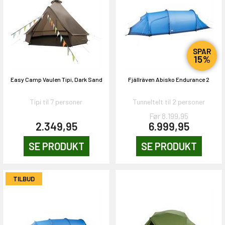
SPAR
15%
Easy Camp Vaulen Tipi, Dark Sand
Fjällräven Abisko Endurance 2
Tipi til 7 personer
Tunneltelt til 2 personer
Før 8.199,95
2.349,95
6.999,95
SE PRODUKT
SE PRODUKT
TILBUD