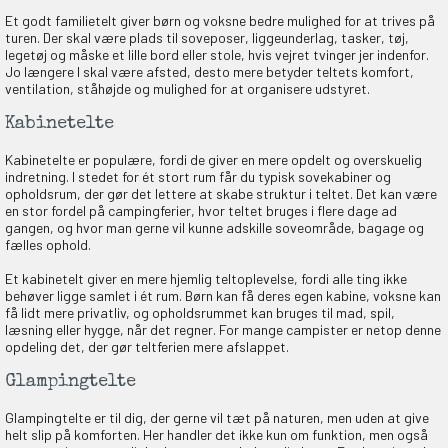
KORT
Et godt familietelt giver børn og voksne bedre mulighed for at trives på
0,-
turen. Der skal være plads til soveposer, liggeunderlag, tasker, tøj,
legetøj og måske et lille bord eller stole, hvis vejret tvinger jer indenfor.
Jo længere I skal være afsted, desto mere betyder teltets komfort,
ventilation, ståhøjde og mulighed for at organisere udstyret.
& VIND!
Kabinetelte
Kabinetelte er populære, fordi de giver en mere opdelt og overskuelig
indretning. I stedet for ét stort rum får du typisk sovekabiner og
opholdsrum, der gør det lettere at skabe struktur i teltet. Det kan være
en stor fordel på campingferier, hvor teltet bruges i flere dage ad
gangen, og hvor man gerne vil kunne adskille soveområde, bagage og
OG DELTAG!
fælles ophold.
Et kabinetelt giver en mere hjemlig teltoplevelse, fordi alle ting ikke
behøver ligge samlet i ét rum. Børn kan få deres egen kabine, voksne kan
NEJ TAK!
få lidt mere privatliv, og opholdsrummet kan bruges til mad, spil,
læsning eller hygge, når det regner. For mange campister er netop denne
opdeling det, der gør teltferien mere afslappet.
Glampingtelte
Glampingtelte er til dig, der gerne vil tæt på naturen, men uden at give
helt slip på komforten. Her handler det ikke kun om funktion, men også