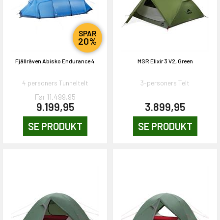
SPAR
20%
Fjällräven Abisko Endurance 4
MSR Elixir 3 V2, Green
4 personers Tunneltelt
3-personers Telt
Før 11.499,95
9.199,95
3.899,95
SE PRODUKT
SE PRODUKT