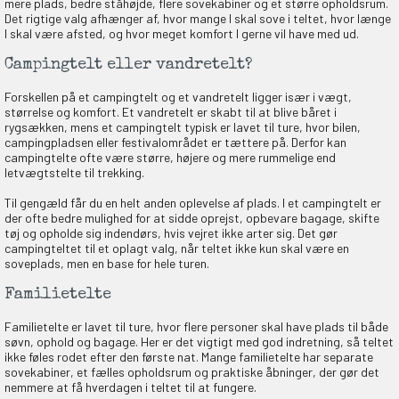
mere plads, bedre ståhøjde, flere sovekabiner og et større opholdsrum.
Det rigtige valg afhænger af, hvor mange I skal sove i teltet, hvor længe
I skal være afsted, og hvor meget komfort I gerne vil have med ud.
Campingtelt eller vandretelt?
Forskellen på et campingtelt og et vandretelt ligger især i vægt,
størrelse og komfort. Et vandretelt er skabt til at blive båret i
rygsækken, mens et campingtelt typisk er lavet til ture, hvor bilen,
campingpladsen eller festivalområdet er tættere på. Derfor kan
campingtelte ofte være større, højere og mere rummelige end
letvægtstelte til trekking.
Til gengæld får du en helt anden oplevelse af plads. I et campingtelt er
EKORT PÅ
der ofte bedre mulighed for at sidde oprejst, opbevare bagage, skifte
tøj og opholde sig indendørs, hvis vejret ikke arter sig. Det gør
campingteltet til et oplagt valg, når teltet ikke kun skal være en
soveplads, men en base for hele turen.
en om et gavekort på
 gang om måneden
Familietelte
n gang
Familietelte er lavet til ture, hvor flere personer skal have plads til både
søvn, ophold og bagage. Her er det vigtigt med god indretning, så teltet
ikke føles rodet efter den første nat. Mange familietelte har separate
sovekabiner, et fælles opholdsrum og praktiske åbninger, der gør det
nemmere at få hverdagen i teltet til at fungere.