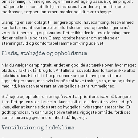
om stemning, rummelighed og en mere behagelig base. Et glampingtelt
må gerne føles som et lille hjem i naturen, hvor der er plads til gode
madrasser, tæpper, lanterner, møbler og lidt ekstra hygge.
Glamping er især oplagt til længere ophold, havecamping, festival med
komfort, romantiske ture eller friluftsferier, hvor oplevelsen gerne må
være lidt mere rolig og luksuriøs. Det er ikke den letteste løsning, men
det er heller ikke pointen. Glampingtelte handler om at skabe en
stemningsfuld og komfortabel ramme omkring udelivet.
Plads, ståhøjde og opholdsrum
Når du vælger campingtelt, er det en god idé at tænke over, hvor meget
plads du faktisk får brug for. Antallet af sovepladser fortæller ikke altid
hele historien. Et telt til fire personer kan godt have plads til fire
liggende personer, men hvis I også skal have tasker, sko, mad og udstyr
med ind, kan det være rart at vælge lidt ekstra rummelighed.
Ståhøjde og opholdsrum er også værd at prioritere, især på længere
ture. Det gør en stor forskel at kunne skifte tøj uden at kravle rundt på
knæ, eller at kunne sidde tørt og hyggeligt, hvis regnen sætter ind. Et
godt opholdsrum kan hurtigt blive teltets vigtigste område, fordi det
samler turen og giver mere frihed i dårligt vejr.
Ventilation og indeklima