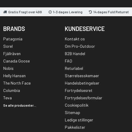
Gratis Fragt over 499
1-3 dages Levering
14 dages Fuld Returret
BRANDS
KUNDESERVICE
Patagonia
Kontakt os
Sorel
Om Pro-Outdoor
Fjällräven
B2B Handel
Canada Goose
FAQ
Nobis
Returlabel
Helly Hansen
Størrelsesskemaer
The North Face
Handelsbetingelser
Columbia
Fortrydelsesret
Teva
Fortrydelsesformular
Cookiepolitik
Se alle producenter...
Sitemap
Ledige stillinger
Pakkelister