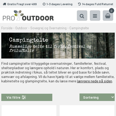
Gratis Fragt over 499
1-3 dages Levering
14 dages Fuld Returret
0
Forside
-
Outdoor
-
Sovegrej og Overnatning
-
Campingtelte
Campingtelte
Rummelige telte til ferie, festival og
friluftsliv
Find campingtelte til hyggelige overnatninger, familieferier, festival,
shelterpladser og længere ophold i naturen. Her er komfort, plads og
praktisk indretning i fokus, så teltet bliver en god base for både søvn,
samvær og afslapning. Vil du have hjælp til at vælge mellem familietelte,
kabinetelte og glampingtelte, kan du læse mere
længere nede på siden
.
Vis filtre