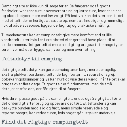
Campingtelte er ikke kun til lange ferier. De fungerer også godt til
festivaler, weekendture, haveovernatning og korte ture, hvor enkelhed
og plads betyder mere end lav vægt. På festival kan det være en fordel
med et telt, der er hurtigt at sætte op, nemt at finde igen og rummeligt
nok til både sovepose, liggeunderlag, tøj og praktiske småting.
Til weekendture kan et campingtelt give mere komfort end et lille
vandretelt, især hvis I er flere afsted eller gerne vil have plads til at
sidde sammen. Det gør teltet mere alsidigt og brugbart til mange typer
ture, hvor målet er hygge, samvær og nem overnatning.
Teltudstyr til camping
Det rigtige teltudstyr kan gøre campingturen langt mere behagelig.
Ekstra pløkker, barduner, teltunderlag, footprint, reparationsgrej,
opbevaringsløsninger og lys kan hurtigt vise deres værdi, når teltet skal
bruges over flere dage. Et godt telt er fundamentet, men de små
detaljer er ofte det, der får lejren til at fungere.
Hvis du vil passe godt på dit campingtelt, er det også vigtigt at tørre
det ordentligt efter brug og opbevare det tørt. Et teltunderlag kan
beskytte bunden mod slid og fugt, mens simple reservedele og
reparationsgrej kan redde turen, hvis noget går i stykker undervejs.
Find det rigtige campingtelt