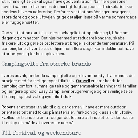
Et rummeligt telt skal også have god ventilation. Når flere personer
sover i samme telt, dannes der hurtigt fugt, og uden luftcirkulation kan
kondens blive en udfordring. Derfor er ventilationsåbninger, myggenet,
store døre og gode luftveje vigtige detaljer, især på varme sommerdage
eller fugtige nætter.
God ventilation gør teltet mere behageligt at opholde sig i, både om
dagen og om natten. Det hjælper med at reducere kondens, skabe
friskere luft og gøre teltet lettere at bruge i skiftende temperaturer. På
campingferier, hvor teltet er hjemmet i flere dage, kan indeklimaet have
stor betydning for hele oplevelsen.
Campingtelte fra stærke brands
I vores udvalg finder du campingtelte og relevant udstyr fra brands, der
arbejder med forskellige typer friluftsliv.
Outwell
er især kendt for
campingkomfort, rummelige telte og gennemtænkte løsninger til familier
og længere ophold.
Easy Camp
laver brugervenlige og prisvenlige telte
til camping, festival og nye friluftsfolk.
Robens
er et stærkt valg til dig, der gerne vil have et mere outdoor-
orienteret telt med fokus på materialer, funktion og klassisk friluftsliv.
Fælles for brandene er, at de gør det lettere at finde et telt, der passer
til netop din måde at overnatte ude på.
Til festival og weekendture