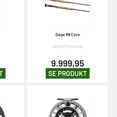
Sage R8 Core
g
Alsidig Fluestang
9.999,95
T
SE PRODUKT