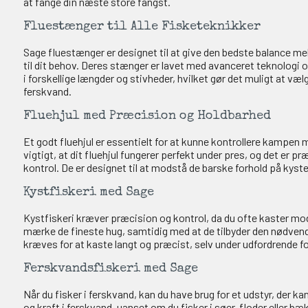
at fange din næste store fangst.
Fluestænger til Alle Fisketeknikker
Sage fluestænger er designet til at give den bedste balance me
til dit behov. Deres stænger er lavet med avanceret teknologi o
i forskellige længder og stivheder, hvilket gør det muligt at vælge
ferskvand.
Fluehjul med Præcision og Holdbarhed
Et godt fluehjul er essentielt for at kunne kontrollere kampen m
vigtigt, at dit fluehjul fungerer perfekt under pres, og det er p
kontrol. De er designet til at modstå de barske forhold på kyste
Kystfiskeri med Sage
Kystfiskeri kræver præcision og kontrol, da du ofte kaster mod s
mærke de fineste hug, samtidig med at de tilbyder den nødvendige
kræves for at kaste langt og præcist, selv under udfordrende for
Ferskvandsfiskeri med Sage
Når du fisker i ferskvand, kan du have brug for et udstyr, der k
og kraft i ferskvand, uanset om du fisker i søer, floder eller b