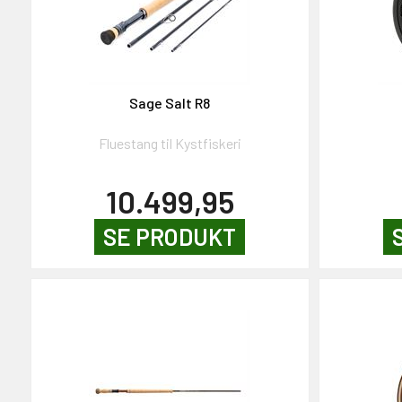
Sage Salt R8
Fluestang til Kystfiskeri
10.499,95
SE PRODUKT
T PÅ 2000,-
 gavekort på 2000,-
den