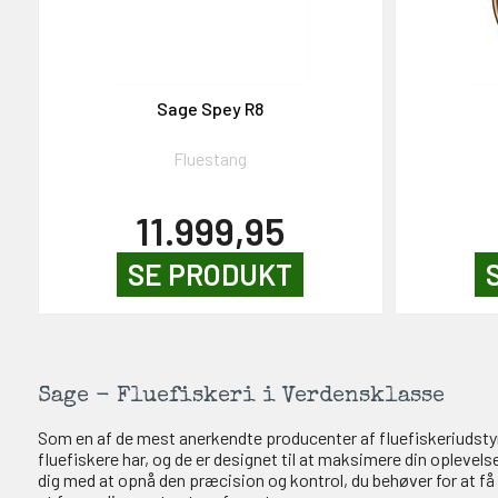
Sage Spey R8
GAVEKORT
2000,-
Fluestang
11.999,95
SE PRODUKT
OG DELTAG!
Sage - Fluefiskeri i Verdensklasse
Som en af de mest anerkendte producenter af fluefiskeriudstyr
NEJ TAK!
fluefiskere har, og de er designet til at maksimere din oplevels
dig med at opnå den præcision og kontrol, du behøver for at få su