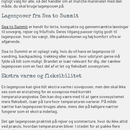
rigtigt valg for alle, så det handler om at matche materialet med den
OG DELTAG!
måde, du skal bruge lagenposen på.
Lagenposer fra Sea to Summit
NEJ TAK!
Sea to Summit
er kendt for lette, kompakte og gennemtænkte løsninger
til sovegrej, rejser og friluftsliv. Deres tilgang passer rigtig godt til
lagenposer, hvor lav vægt, lille pakkevolumen og høj komfort ofte er
afgørende.
Sea to Summit er et oplagt valg, hvis du vil have en lagenpose til
vandring, backpacking, trekking eller rejser, hvor udstyret gerne må
fylde så lidt som muligt. Brandet er især relevant for dig, der tænker
lagenposen som en fast del af et let og fleksibelt sovesystem.
Ekstra varme og fleksibilitet
En lagenpose kan give lidt ekstra varme i soveposen, men den skal ikke
ses som en erstatning for en sovepose med korrekt
temperaturangivelse. Den kan dog være med til at gøre sovesystemet
mere fleksibelt, især på ture hvor temperaturen varierer. På milde
nætter kan lagenposen bruges alene, mens den på køligere nætter
fungerer som et ekstra inderlag.
Det gør lagenposen praktisk på rejser og sommerture, hvor du ikke altid
ved præcis, hvordan temperaturen bliver. I stedet for at pakke flere