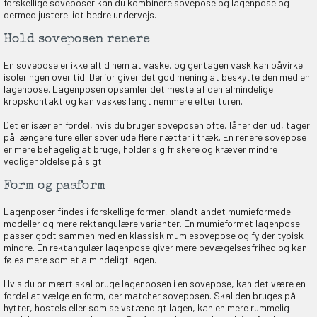
forskellige soveposer kan du kombinere sovepose og lagenpose og
dermed justere lidt bedre undervejs.
Hold soveposen renere
En sovepose er ikke altid nem at vaske, og gentagen vask kan påvirke
isoleringen over tid. Derfor giver det god mening at beskytte den med en
lagenpose. Lagenposen opsamler det meste af den almindelige
kropskontakt og kan vaskes langt nemmere efter turen.
Det er især en fordel, hvis du bruger soveposen ofte, låner den ud, tager
på længere ture eller sover ude flere nætter i træk. En renere sovepose
er mere behagelig at bruge, holder sig friskere og kræver mindre
vedligeholdelse på sigt.
Form og pasform
Lagenposer findes i forskellige former, blandt andet mumieformede
modeller og mere rektangulære varianter. En mumieformet lagenpose
passer godt sammen med en klassisk mumiesovepose og fylder typisk
mindre. En rektangulær lagenpose giver mere bevægelsesfrihed og kan
føles mere som et almindeligt lagen.
Hvis du primært skal bruge lagenposen i en sovepose, kan det være en
fordel at vælge en form, der matcher soveposen. Skal den bruges på
hytter, hostels eller som selvstændigt lagen, kan en mere rummelig