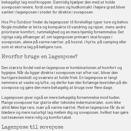
behageligt lag mod kroppen. Samtidig hjælper den med at holde
soveposen renere, fordi sved, snavs og hudkontakt i højere grad bliver
samlet i lagenposen i stedet for direkte i soveposen.
Hos Pro Outdoor finder du lagenposer til forskellige typer ture og behov.
Nogle modeller er lette og kompakte til vandring og rejser, mens andre
prioriterer komfort, rummelighed og en mere hjemlig fornemmelse. Det
rigtige valg afhænger af, om lagenposen primært skal bruges i
soveposen, alene på varme nætter, på hostel, i hytte, på camping eller
som et ekstra lag på køligere ture.
Hvorfor bruge en lagenpose?
Den største fordel ved en lagenpose er kombinationen af komfort og
hygiejne. Når du ligger direkte i soveposen nat efter nat, bliver den
hurtigere beskidt og sværere at holde frisk. En lagenpose er langt
nemmere at vaske og lufte, og derfor kan den forlænge levetiden på din
sovepose og gøre den mere behagelig at bruge over flere dage.
Lagenposen giver også en mere behagelig fornemmelse mod huden.
Mange soveposer har glatte eller tekniske indermaterialer, som ikke
altid føles lige rare, især på varme nætter. Med en lagenpose får du et
blødere og mere naturligt lag mellem dig og soveposen, hvilket kan gøre
nattesøvnen mere rolig og komfortabel.
Lagenpose til sovepose