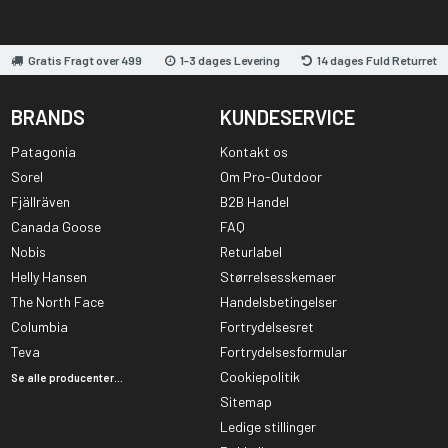
Gratis Fragt over 499
1-3 dages Levering
14 dages Fuld Returret
BRANDS
KUNDESERVICE
Patagonia
Kontakt os
Sorel
Om Pro-Outdoor
Fjällräven
B2B Handel
Canada Goose
FAQ
Nobis
Returlabel
Helly Hansen
Størrelsesskemaer
The North Face
Handelsbetingelser
Columbia
Fortrydelsesret
Teva
Fortrydelsesformular
Cookiepolitik
Se alle producenter...
Sitemap
Ledige stillinger