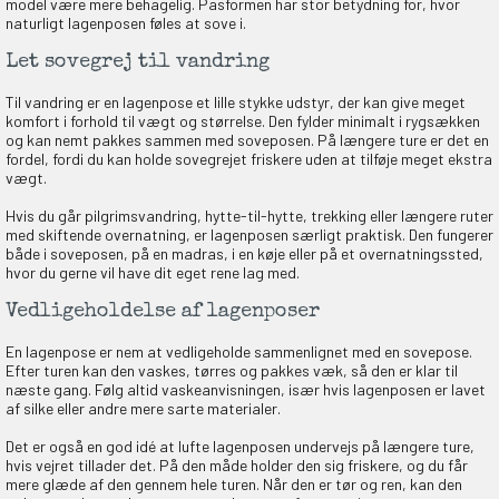
model være mere behagelig. Pasformen har stor betydning for, hvor
naturligt lagenposen føles at sove i.
Let sovegrej til vandring
Til vandring er en lagenpose et lille stykke udstyr, der kan give meget
komfort i forhold til vægt og størrelse. Den fylder minimalt i rygsækken
og kan nemt pakkes sammen med soveposen. På længere ture er det en
fordel, fordi du kan holde sovegrejet friskere uden at tilføje meget ekstra
vægt.
Hvis du går pilgrimsvandring, hytte-til-hytte, trekking eller længere ruter
med skiftende overnatning, er lagenposen særligt praktisk. Den fungerer
både i soveposen, på en madras, i en køje eller på et overnatningssted,
hvor du gerne vil have dit eget rene lag med.
Vedligeholdelse af lagenposer
En lagenpose er nem at vedligeholde sammenlignet med en sovepose.
Efter turen kan den vaskes, tørres og pakkes væk, så den er klar til
næste gang. Følg altid vaskeanvisningen, især hvis lagenposen er lavet
af silke eller andre mere sarte materialer.
Det er også en god idé at lufte lagenposen undervejs på længere ture,
hvis vejret tillader det. På den måde holder den sig friskere, og du får
mere glæde af den gennem hele turen. Når den er tør og ren, kan den