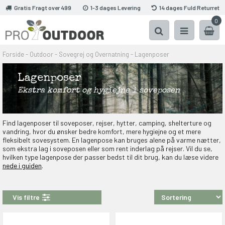
Gratis Fragt over 499
1-3 dages Levering
14 dages Fuld Returret
0
Forside
-
Outdoor
-
Sovegrej og Overnatning
-
Lagenposer
Lagenposer
Ekstra komfort og hygiejne i soveposen
Find lagenposer til soveposer, rejser, hytter, camping, shelterture og
vandring, hvor du ønsker bedre komfort, mere hygiejne og et mere
fleksibelt sovesystem. En lagenpose kan bruges alene på varme nætter,
som ekstra lag i soveposen eller som rent inderlag på rejser. Vil du se,
hvilken type lagenpose der passer bedst til dit brug, kan du læse videre
nede i guiden
.
Vis filtre