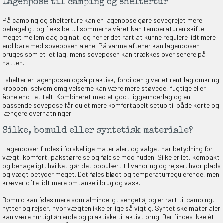
Lagenpose til camping og sheltertur
EKORT PÅ
På camping og shelterture kan en lagenpose gøre sovegrejet mere
behageligt og fleksibelt. I sommerhalvåret kan temperaturen skifte
meget mellem dag og nat, og her er det rart at kunne regulere lidt mere
end bare med soveposen alene. På varme aftener kan lagenposen
en om et gavekort på
bruges som et let lag, mens soveposen kan trækkes over senere på
 gang om måneden
natten.
n gang
I shelter er lagenposen også praktisk, fordi den giver et rent lag omkring
kroppen, selvom omgivelserne kan være mere støvede, fugtige eller
åbne end i et telt. Kombineret med et godt liggeunderlag og en
passende sovepose får du et mere komfortabelt setup til både korte og
længere overnatninger.
KORT
0,-
Silke, bomuld eller syntetisk materiale?
Lagenposer findes i forskellige materialer, og valget har betydning for
vægt, komfort, pakstørrelse og følelse mod huden. Silke er let, kompakt
og behageligt, hvilket gør det populært til vandring og rejser, hvor plads
& VIND!
og vægt betyder meget. Det føles blødt og temperaturregulerende, men
kræver ofte lidt mere omtanke i brug og vask.
Bomuld kan føles mere som almindeligt sengetøj og er rart til camping,
hytter og rejser, hvor vægten ikke er lige så vigtig. Syntetiske materialer
kan være hurtigtørrende og praktiske til aktivt brug. Der findes ikke ét