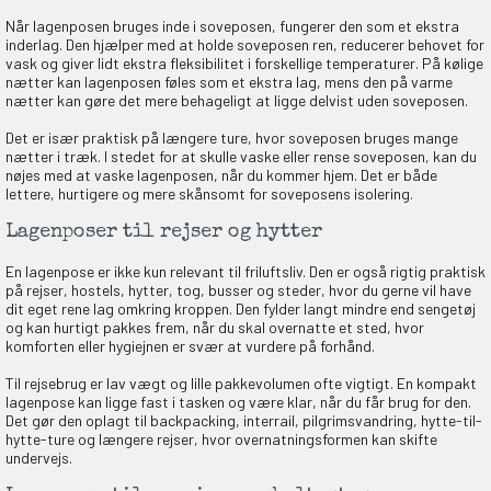
Når lagenposen bruges inde i soveposen, fungerer den som et ekstra
inderlag. Den hjælper med at holde soveposen ren, reducerer behovet for
vask og giver lidt ekstra fleksibilitet i forskellige temperaturer. På kølige
nætter kan lagenposen føles som et ekstra lag, mens den på varme
nætter kan gøre det mere behageligt at ligge delvist uden soveposen.
Det er især praktisk på længere ture, hvor soveposen bruges mange
nætter i træk. I stedet for at skulle vaske eller rense soveposen, kan du
nøjes med at vaske lagenposen, når du kommer hjem. Det er både
lettere, hurtigere og mere skånsomt for soveposens isolering.
Lagenposer til rejser og hytter
En lagenpose er ikke kun relevant til friluftsliv. Den er også rigtig praktisk
på rejser, hostels, hytter, tog, busser og steder, hvor du gerne vil have
dit eget rene lag omkring kroppen. Den fylder langt mindre end sengetøj
og kan hurtigt pakkes frem, når du skal overnatte et sted, hvor
komforten eller hygiejnen er svær at vurdere på forhånd.
Til rejsebrug er lav vægt og lille pakkevolumen ofte vigtigt. En kompakt
lagenpose kan ligge fast i tasken og være klar, når du får brug for den.
Det gør den oplagt til backpacking, interrail, pilgrimsvandring, hytte-til-
hytte-ture og længere rejser, hvor overnatningsformen kan skifte
undervejs.