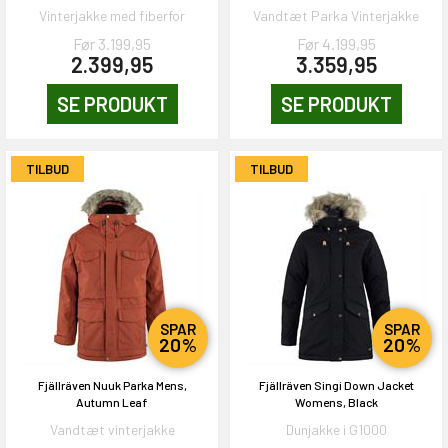
Vinterjakke med fiberfor
Vandtæt Parka Vinterjakke
Før 3.199,95
Før 4.199,95
2.399,95
3.359,95
SE PRODUKT
SE PRODUKT
EKORT PÅ
TILBUD
TILBUD
en om et gavekort på
 gang om måneden
n gang
KORT
SPAR
SPAR
20%
20%
0,-
Fjällräven Nuuk Parka Mens,
Fjällräven Singi Down Jacket
Autumn Leaf
Womens, Black
& VIND!
Vandtæt vinterjakke
Dunjakke i G1000