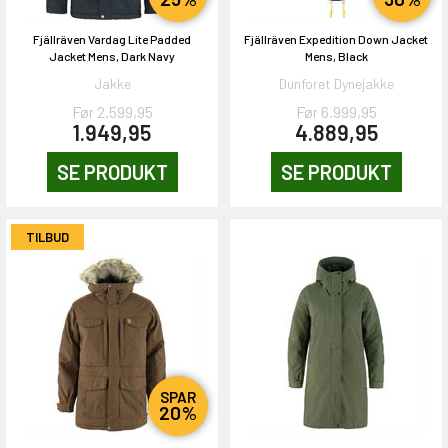
Fjällräven Vardag Lite Padded
Fjällräven Expedition Down Jacket
Jacket Mens, Dark Navy
Mens, Black
Jakke
Dunforet Dynejakke
Før 2.599,95
Før 6.999,95
1.949,95
4.889,95
SE PRODUKT
SE PRODUKT
TILBUD
SPAR
20%