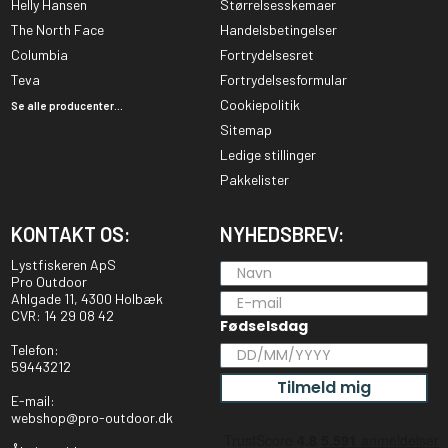
Helly Hansen
Størrelsesskemaer
The North Face
Handelsbetingelser
Columbia
Fortrydelsesret
Teva
Fortrydelsesformular
Cookiepolitik
Se alle producenter...
Sitemap
Ledige stillinger
Pakkelister
KONTAKT OS:
NYHEDSBREV:
Lystfiskeren ApS
Pro Outdoor
Ahlgade 11, 4300 Holbæk
CVR: 14 29 08 42
Fødselsdag
Telefon:
59443212
Tilmeld mig
E-mail:
webshop@pro-outdoor.dk