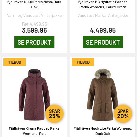
Fjällräven Nuuk Parka Mens, Dark
Fjällräven HC Hydratic Padded
Oak
Parka Womens, Laurel Green
Varm og Vandtæt Vinterjakke
Vandtæt Parka Vinterjakke
Før 4.499,95
3.599,96
4.499,95
SE PRODUKT
SE PRODUKT
TILBUD
TILBUD
SPAR
SPAR
25%
20%
Fjällräven Kiruna Padded Parka
Fjällräven Nuuk Lite Parka Womens,
Womens, Port
Dark Oak