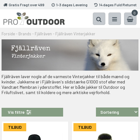
Gratis Fragt over 499
1-3 dages Levering
14 dages Fuld Returret
0
Forside
-
Brands
-
Fjällräven
-
Fjällräven Vinterjakker
Fjällräven
Vinterjakker
Fjällräven laver nogle af de varmeste Vinterjakker til både mænd og
kvinder. Jakkerne er i Fjällräven's slidstærke G1000 stof eller med
Vandtæt Membran i yderstoffet. Her er både jakker til Outdoor og
Friluftslivet, samt til koldere og mere arktiske vejrforhold.
Vis filtre
TILBUD
TILBUD