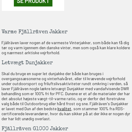
SE PRODUKT
Varme Fjällräven Jakker
Fjällräven laver nogen af de varmeste Vinterjakker, som både kan få dig
tør og varm igennem den danske vinter, men som også kan klare koldere
og nærmest arktiske vejrforhold.
Letvægt Dunjakker
Skal du bruge en super let dunjakke der både kan bruges i
overgangssæsonerne og vinterhalvåret, eller til krævende vejrforhold
under outdoorsport og friluftslivsaktiviteter rundt omkring i verden, så
laver Fjällräven nogle lækre letvægt Dunjakker med vandafvisende DWR
behandling som er 100% fri for PFC. Dunene er et af de materialer der har
det absolut højeste vægt-til-varme ratio, og er derfor det foretrukne
valg både til Outdoorbrug eller hård frost og sne. Fjällräven's Dunjakker
er lavet med Dun af den bedste
kvalitet
, som stammer 100% fra RDS-
certificerede leverandører, hvor du kan sikker på at der ikke er nogen dyr
der har lidt unødig overlast.
Fjällräven G1000 Jakker