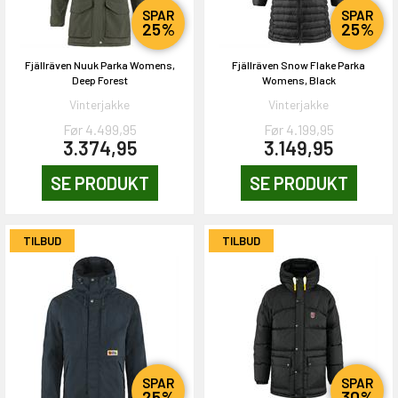
SPAR
SPAR
25%
25%
Fjällräven Nuuk Parka Womens,
Fjällräven Snow Flake Parka
Deep Forest
Womens, Black
Vinterjakke
Vinterjakke
Før 4.499,95
Før 4.199,95
3.374,95
3.149,95
SE PRODUKT
SE PRODUKT
TILBUD
TILBUD
SPAR
SPAR
25%
30%