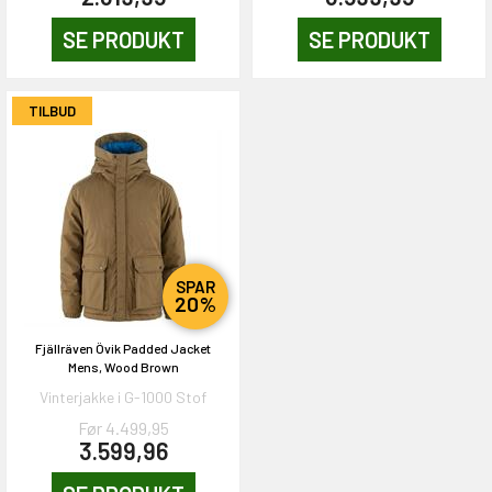
SE PRODUKT
SE PRODUKT
TILBUD
SPAR
20%
Fjällräven Övik Padded Jacket
Mens, Wood Brown
Vinterjakke i G-1000 Stof
Før 4.499,95
3.599,96