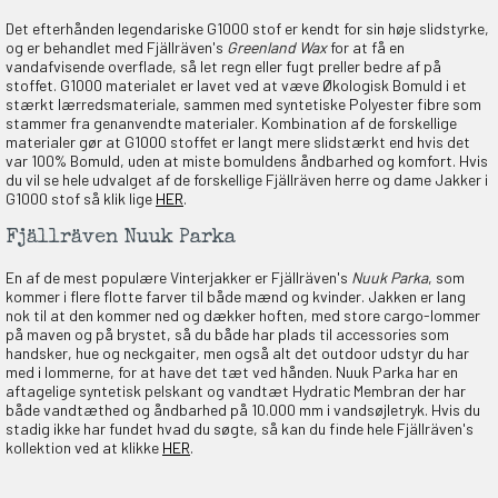
Det efterhånden legendariske G1000 stof er kendt for sin høje slidstyrke,
og er behandlet med Fjällräven's
Greenland Wax
for at få en
vandafvisende overflade, så let regn eller fugt preller bedre af på
stoffet. G1000 materialet er lavet ved at væve Økologisk Bomuld i et
stærkt lærredsmateriale, sammen med syntetiske Polyester fibre som
stammer fra genanvendte materialer. Kombination af de forskellige
materialer gør at G1000 stoffet er langt mere slidstærkt end hvis det
var 100% Bomuld, uden at miste bomuldens åndbarhed og komfort. Hvis
du vil se hele udvalget af de forskellige Fjällräven herre og dame Jakker i
G1000 stof så klik lige
HER
.
Fjällräven Nuuk Parka
En af de mest populære Vinterjakker er Fjällräven's
Nuuk Parka
, som
kommer i flere flotte farver til både mænd og kvinder. Jakken er lang
nok til at den kommer ned og dækker hoften, med store cargo-lommer
på maven og på brystet, så du både har plads til accessories som
handsker, hue og neckgaiter, men også alt det outdoor udstyr du har
med i lommerne, for at have det tæt ved hånden. Nuuk Parka har en
aftagelige syntetisk pelskant og vandtæt Hydratic Membran der har
både vandtæthed og åndbarhed på 10.000 mm i vandsøjletryk. Hvis du
stadig ikke har fundet hvad du søgte, så kan du finde hele Fjällräven's
kollektion ved at klikke
HER
.