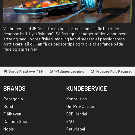
Vi har mere end 35 års erfaring og startede som en lille butik der
dengang hed "Lystfiskeren". Så fiskegrej er noget af det vi har mest
erfaring med. I vores fiskeri-afdeling har vi masser af passionerede
lystfiskere, så du kan få de bedste tips og tricks til at fange både
flere og større fisk
Gratis Fragt over 499
1-3 dages Levering
14 dages Fuld Returret
BRANDS
KUNDESERVICE
Patagonia
Kontakt os
Sorel
Om Pro-Outdoor
Fjällräven
B2B Handel
Canada Goose
FAQ
Nobis
Returlabel