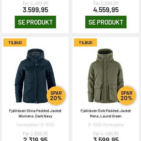
Før 4.499,95
Før 5.699,95
3.599,95
4.559,95
SE PRODUKT
SE PRODUKT
OG DELTAG!
TILBUD
TILBUD
NEJ TAK!
SPAR
SPAR
20%
20%
Fjällräven Stina Padded Jacket
Fjällräven Övik Padded Jacket
Womens, Dark Navy
Mens, Laurel Green
Vinterjakke i G-1000
G-1000 Vinterjakke
Før 2.899,95
Før 4.499,95
2.319,95
3.599,95