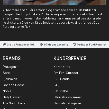
Vi har mere end 35 års erfaring og startede som en lille butik der
dengang hed "Lystfiskeren". Så fiskegrej er noget af det vi har mest
erfaring med. I vores fiskeri-afdeling har vi masser af passionerede
lystfiskere, så du kan få de bedste tips og tricks til at fange både
flere og større fisk
Gratis Fragt over 499
1-3 dages Levering
14 dages Fuld Returret
BRANDS
KUNDESERVICE
Patagonia
Kontakt os
Sorel
Om Pro-Outdoor
Fjällräven
B2B Handel
Canada Goose
FAQ
Nobis
Returlabel
Helly Hansen
Størrelsesskemaer
The North Face
Handelsbetingelser