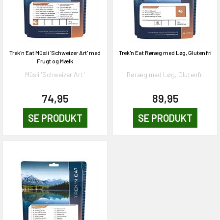
Trek'n Eat Müsli 'Schweizer Art' med
Trek'n Eat Røræg med Løg, Glutenfri
Frugt og Mælk
Müsli 'Schweizer Art'
Røræg med Løg, Glutenfri
74,95
89,95
SE PRODUKT
SE PRODUKT
EKORT PÅ
en om et gavekort på
 gang om måneden
n gang