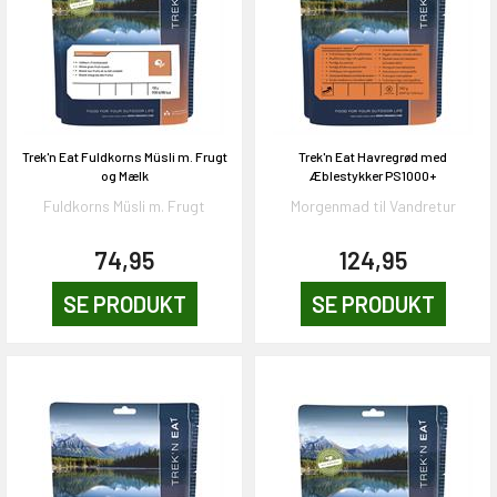
Trek'n Eat Fuldkorns Müsli m. Frugt
Trek'n Eat Havregrød med
og Mælk
Æblestykker PS1000+
Fuldkorns Müsli m. Frugt
Morgenmad til Vandretur
74,95
124,95
SE PRODUKT
SE PRODUKT