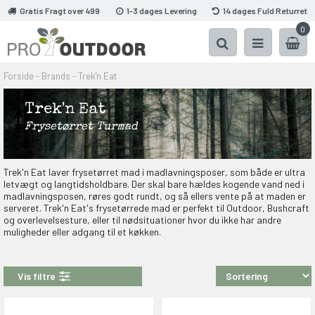
Gratis Fragt over 499
1-3 dages Levering
14 dages Fuld Returret
0
Forside
-
Brands
-
Trek'n Eat
Trek'n Eat
Frysetørret Turmad
Trek'n Eat laver frysetørret mad i madlavningsposer, som både er ultra
letvægt og langtidsholdbare. Der skal bare hældes kogende vand ned i
madlavningsposen, røres godt rundt, og så ellers vente på at maden er
serveret. Trek'n Eat's frysetørrede mad er perfekt til Outdoor, Bushcraft
og overlevelsesture, eller til nødsituationer hvor du ikke har andre
muligheder eller adgang til et køkken.
Vis filtre