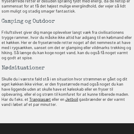
frysetørrede retter er desuden spræng fyldt med energi, da de netop er
sammensat for at få det højest mulige energiindhold, der vejer så lidt
som muligt og stadig smager fantastisk.
Camping og Outdoor
Friluftslivet giver dig mange oplevelser langt væk fra civilisationens
trygge rammer, hvor du måske ikke altid har adgang til en købmand eller
et køkken. Her er de frysetørrede retter noget af det nemmeste at have
med i rygsækken, uanset om det er glamping eller vildmarks trekking og
hiking. Så længe du kan koge noget vand, kan du også få noget varmt
og godt at spise.
Nødsituationer
Skulle du i værste fald stå i en situation hvor strømmen er gået og dit
eget køkken ikke virker, er den frysetørrede mad også noget du kan
have liggende uden at skulle have et køleskab eller en fryser til
opbevaring, eller el og strøm til komfuret for at kunne tilberede maden.
Har du f.eks. et
Trangiasæt
eller en
Jetboil
gasbrænder er der varmt
vand i løbet af et par minutter.