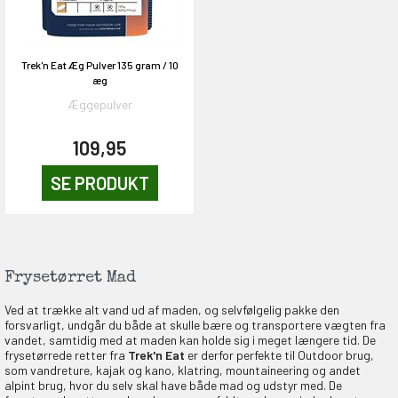
KORT
Trek'n Eat Æg Pulver 135 gram / 10
æg
0,-
Æggepulver
109,95
& VIND!
SE PRODUKT
OG DELTAG!
Frysetørret Mad
Ved at trække alt vand ud af maden, og selvfølgelig pakke den
forsvarligt, undgår du både at skulle bære og transportere vægten fra
NEJ TAK!
vandet, samtidig med at maden kan holde sig i meget længere tid. De
frysetørrede retter fra
Trek'n Eat
er derfor perfekte til Outdoor brug,
som vandreture, kajak og kano, klatring, mountaineering og andet
alpint brug, hvor du selv skal have både mad og udstyr med. De