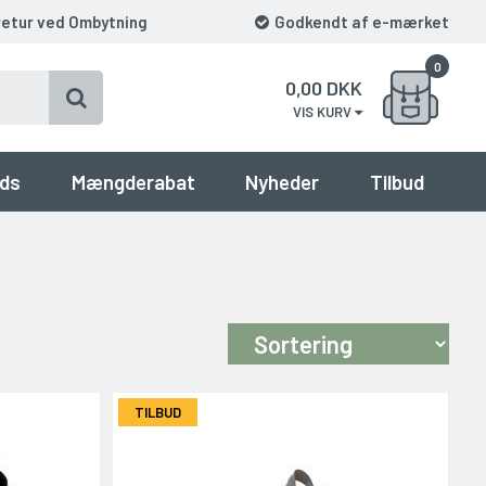
retur ved Ombytning
Godkendt af e-mærket
0
0,00
DKK
VIS KURV
ds
Mængderabat
Nyheder
Tilbud
TILBUD