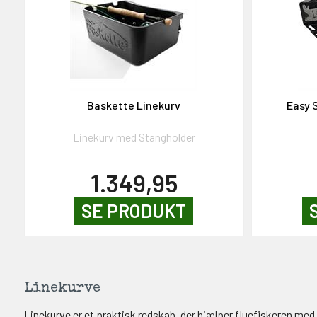
Baskette Linekurv
Easy 
Linekurv med Stangholder
1.349,95
SE PRODUKT
Linekurve
Linekurve er et praktisk redskab, der hjælper fluefiskeren med at 