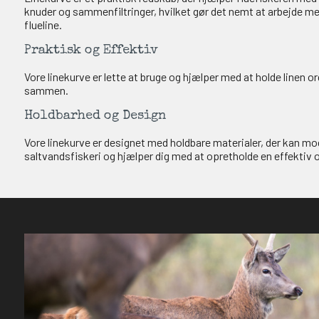
T PÅ 2000,-
knuder og sammenfiltringer, hvilket gør det nemt at arbejde med
flueline.
 gavekort på 2000,-
Praktisk og Effektiv
den
Vore linekurve er lette at bruge og hjælper med at holde linen orga
sammen.
Holdbarhed og Design
Vore linekurve er designet med holdbare materialer, der kan mod
GAVEKORT
saltvandsfiskeri og hjælper dig med at opretholde en effektiv 
2000,-
OG DELTAG!