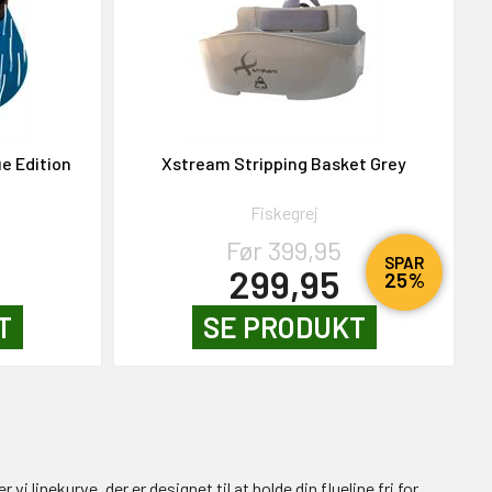
ue Edition
Xstream Stripping Basket Grey
Fiskegrej
Før 399,95
SPAR
299,95
25%
T
SE PRODUKT
i linekurve, der er designet til at holde din flueline fri for