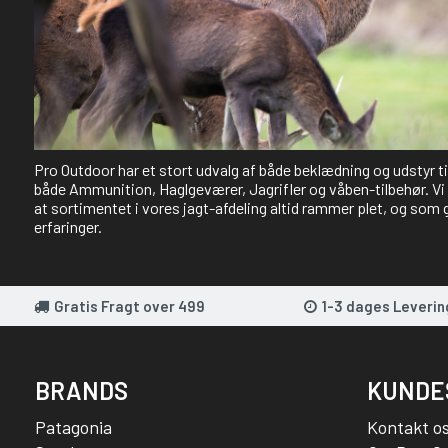
NEJ TAK!
Pro Outdoor har et stort udvalg af både beklædning og udstyr t
både Ammunition, Haglgeværer, Jagrifler og våben-tilbehør. Vi 
at sortimentet i vores jagt-afdeling altid rammer plet, og som 
erfaringer.
Gratis Fragt over 499
1-3 dages Leverin
BRANDS
KUNDE
Patagonia
Kontakt o