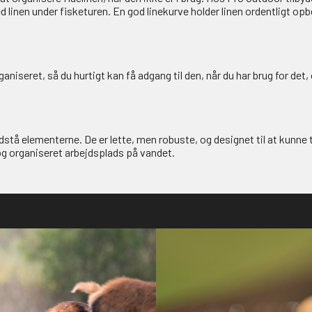
 linen under fisketuren. En god linekurve holder linen ordentligt opb
niseret, så du hurtigt kan få adgang til den, når du har brug for det, og
stå elementerne. De er lette, men robuste, og designet til at kunne t
og organiseret arbejdsplads på vandet.