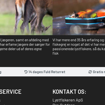
il jægeren, samt en afdeling med
Vi har mere end 35 års erfaring og
har erfarne jægere der sørger for
fiskegrej er noget af det vi har me
gerne deler ud af deres egne
passionerede lystfiskere, så du kan
fisk
g
14 dages Fuld Returret
Gratis 
SERVICE
KONTAKT OS:
Lystfiskeren ApS
s