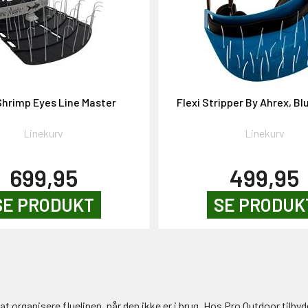
Shrimp Eyes Line Master
Flexi Stripper By Ahrex, Bl
Linekurv
Linekurv
699,95
499,95
SE PRODUKT
SE PRODUK
organisere fluelinen, når den ikke er i brug. Hos Pro Outdoor tilbyder v