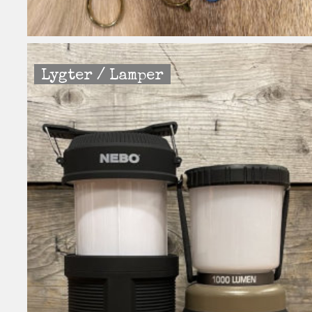
Lygter / Lamper
T PÅ 2000,-
 gavekort på 2000,-