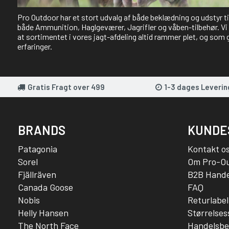
Pro Outdoor har et stort udvalg af både beklædning og udstyr t
både Ammunition, Haglgeværer, Jagrifler og våben-tilbehør. Vi 
at sortimentet i vores jagt-afdeling altid rammer plet, og som 
erfaringer.
Gratis Fragt over 499
1-3 dages Leverin
BRANDS
KUNDE
Patagonia
Kontakt o
Sorel
Om Pro-O
Fjällräven
B2B Hande
Canada Goose
FAQ
Nobis
Returlabel
Helly Hansen
Størrelse
The North Face
Handelsbe