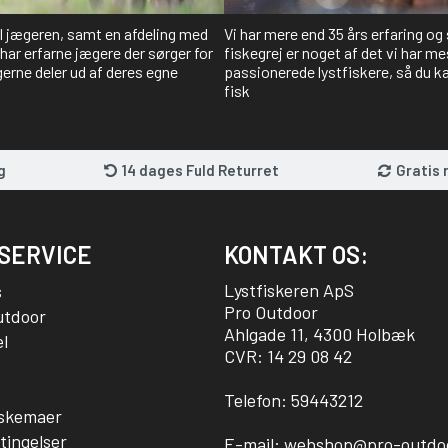
il jægeren, samt en afdeling med
Vi har mere end 35 års erfaring og
har erfarne jægere der sørger for
fiskegrej er noget af det vi har me
gerne deler ud af deres egne
passionerede lystfiskere, så du kan
fisk
g
14 dages Fuld Returret
Gratis 
SERVICE
KONTAKT OS:
Lystfiskeren ApS
s
Pro Outdoor
utdoor
Ahlgade 11, 4300 Holbæk
l
CVR: 14 29 08 42
Telefon:
59443212
sskemaer
tingelser
E-mail:
webshop@pro-outdo