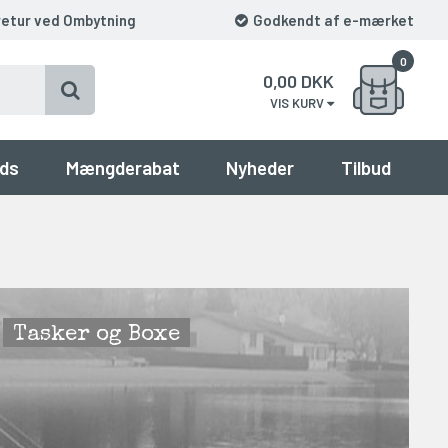
retur ved Ombytning
Godkendt af e-mærket
0
0,00
DKK
VIS KURV
ds
Mængderabat
Nyheder
Tilbud
Tasker og Boxe