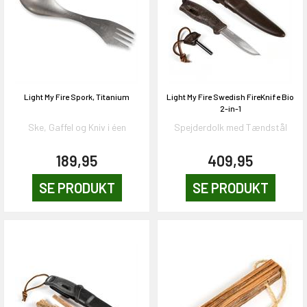
Light My Fire Spork, Titanium
Light My Fire Swedish FireKnife Bio
2-in-1
Ske, Gaffel og Kniv i éen
Spejderdolk med Tændstål
189,95
409,95
SE PRODUKT
SE PRODUKT