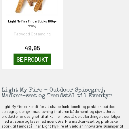
Light My Fire TinderSticks 180g-
220g
EKORT PÅ
Fatwood Optænding
49,95
en om et gavekort på
SE PRODUKT
 gang om måneden
n gang
Light My Fire - Outdoor Spisegrej,
KORT
Madkar-sæt og Tændstål til Eventyr
0,-
Light My Fire er kendt for at skabe funktionelt og praktisk outdoor
spisegrej, der gør madlavning i naturen både nemt og sjovt. Deres
produkter er designet til at kunne modstå de udfordringer, der følger
med at spise og lave mad udendørs. Fra madkar-sæt og praktiske
spork til tændstål, har Light My Fire et væld af innovative løsninger til
& VIND!