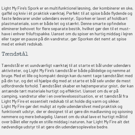
Light My Fire’s Spork er en multifunktionel løsning, der kombinerer en ske,
gaffel og kniv i ét praktisk værktøj. Perfekt til at spise både flydende og
faste fødevarer under udendørs eventyr, Sporken er lavet af holdbart
plastmateriale, som er både let og stærkt. Denne smarte opfindelse
eliminerer behovet for flere separate bestik, hvilket gør den til et must-
have i enhver friluftspakke. Uanset om du spiser en hurtig middag i lejren
eller tager en pause på din vandretur, gør Sporken det nemt at spise
med et enkelt redskab.
Tændstål
Tændstål er et uundværligt værktøj til at starte et bål under udendørs
aktiviteter, og Light My Fire’s tændstål er både pålidelige og nemme at
bruge. Med et lille og kompakt design kan du nemt tage tændstålet med
på din tur, og det vil hjælpe dig med at starte et bål selv under de mest
udfordrende forhold. Tændstålet skaber en højtemperatur gnist, der kan
antænde tørt materiale hurtigt og effektivt. Uanset om du er på
camping, vandretur eller i en overlevelsessituation, er et tændstål fra
Light My Fire et essentielt redskab til at holde dig varm og sikker.
Light My Fire gør det muligt at nyde udendørslivet med praktisk og
funktionelt udstyr, der er designet til at gøre din madlavning og spisning
nemmere og mere behagelig. Uanset om du skal lave et hurtigt måltid
over bålet eller nyde en stille middag i naturen, har Light My Fire alt det
nødvendige udstyr til at gøre din udendørsoplevelse bedre.