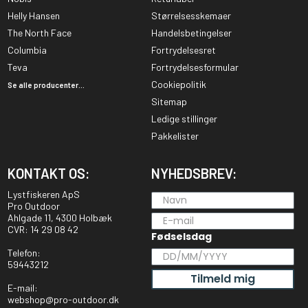
Helly Hansen
Størrelsesskemaer
The North Face
Handelsbetingelser
Columbia
Fortrydelsesret
Teva
Fortrydelsesformular
Cookiepolitik
Se alle producenter...
Sitemap
Ledige stillinger
Pakkelister
KONTAKT OS:
NYHEDSBREV:
Lystfiskeren ApS
Pro Outdoor
Ahlgade 11, 4300 Holbæk
CVR: 14 29 08 42
Fødselsdag
Telefon:
59443212
Tilmeld mig
E-mail:
webshop@pro-outdoor.dk