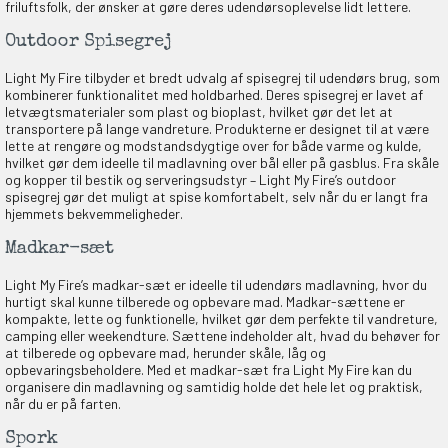
friluftsfolk, der ønsker at gøre deres udendørsoplevelse lidt lettere.
Outdoor Spisegrej
Light My Fire tilbyder et bredt udvalg af spisegrej til udendørs brug, som
kombinerer funktionalitet med holdbarhed. Deres spisegrej er lavet af
letvægtsmaterialer som plast og bioplast, hvilket gør det let at
OG DELTAG!
transportere på lange vandreture. Produkterne er designet til at være
lette at rengøre og modstandsdygtige over for både varme og kulde,
hvilket gør dem ideelle til madlavning over bål eller på gasblus. Fra skåle
og kopper til bestik og serveringsudstyr – Light My Fire’s outdoor
NEJ TAK!
spisegrej gør det muligt at spise komfortabelt, selv når du er langt fra
hjemmets bekvemmeligheder.
Madkar-sæt
Light My Fire’s madkar-sæt er ideelle til udendørs madlavning, hvor du
hurtigt skal kunne tilberede og opbevare mad. Madkar-sættene er
kompakte, lette og funktionelle, hvilket gør dem perfekte til vandreture,
camping eller weekendture. Sættene indeholder alt, hvad du behøver for
at tilberede og opbevare mad, herunder skåle, låg og
opbevaringsbeholdere. Med et madkar-sæt fra Light My Fire kan du
organisere din madlavning og samtidig holde det hele let og praktisk,
når du er på farten.
Spork