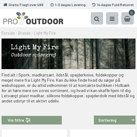
Gratis Fragt over 499
1-3 dages Levering
14 dages Fuld Returret
0
Forside
-
Brands
-
Light My Fire
Light My Fire
Outdoor spisegrej
Find alt i Spork, madkarsæt, ildstål, spejderknive, foldekopper og
meget mere fra Light My Fire. Kan du ikke finde hvad du søger på
webshoppen, er du altid velkommen til at kontakte butikken i Holbæk
for at høre mere om vores sortiment, og hvad vi kan skaffe hjem til dig.
Letvægt plast madkar, silikone foldekopper, spejderdolk med ildstål og
andet udstyr til et aktivt udeliv.
Vis filtre