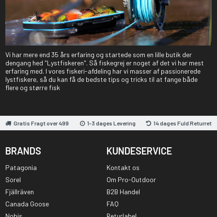
Vi har mere end 35 års erfaring og startede som en lille butik der
dengang hed "Lystfiskeren". Så fiskegrej er noget af det vi har mest
erfaring med. I vores fiskeri-afdeling har vi masser af passionerede
lystfiskere, så du kan få de bedste tips og tricks til at fange både
flere og større fisk
Gratis Fragt over 499
1-3 dages Levering
14 dages Fuld Returret
BRANDS
KUNDESERVICE
Patagonia
Kontakt os
Sorel
Om Pro-Outdoor
Fjällräven
B2B Handel
Canada Goose
FAQ
Nobis
Returlabel