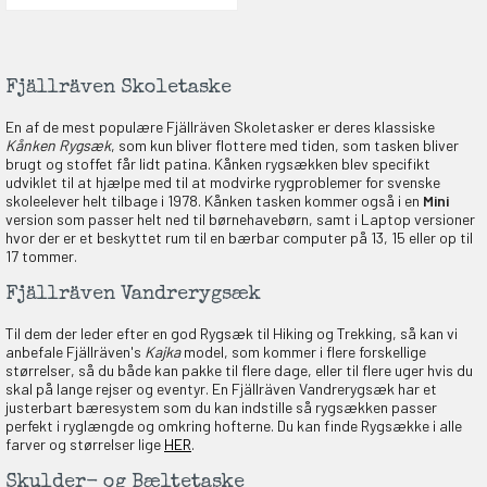
Fjällräven Skoletaske
En af de mest populære Fjällräven Skoletasker er deres klassiske
Kånken Rygsæk
, som kun bliver flottere med tiden, som tasken bliver
brugt og stoffet får lidt patina. Kånken rygsækken blev specifikt
udviklet til at hjælpe med til at modvirke rygproblemer for svenske
skoleelever helt tilbage i 1978. Kånken tasken kommer også i en
Mini
version som passer helt ned til børnehavebørn, samt i Laptop versioner
hvor der er et beskyttet rum til en bærbar computer på 13, 15 eller op til
17 tommer.
Fjällräven Vandrerygsæk
Til dem der leder efter en god Rygsæk til Hiking og Trekking, så kan vi
anbefale Fjällräven's
Kajka
model, som kommer i flere forskellige
størrelser, så du både kan pakke til flere dage, eller til flere uger hvis du
skal på lange rejser og eventyr. En Fjällräven Vandrerygsæk har et
justerbart bæresystem som du kan indstille så rygsækken passer
perfekt i ryglængde og omkring hofterne. Du kan finde Rygsække i alle
farver og størrelser lige
HER
.
Skulder- og Bæltetaske