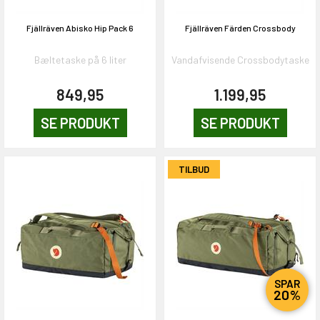
Fjällräven Abisko Hip Pack 6
Fjällräven Färden Crossbody
Bæltetaske på 6 liter
Vandafvisende Crossbodytaske
849,95
1.199,95
SE PRODUKT
SE PRODUKT
TILBUD
SPAR
20%