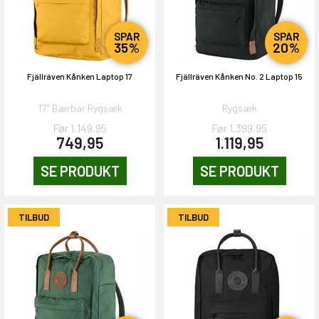
SPAR
SPAR
35%
20%
Fjällräven Kånken Laptop 17
Fjällräven Kånken No. 2 Laptop 15
17" Bærbar Rygsæk
Rygsæk
Før 1.149,95
Før 1.399,95
749,95
1.119,95
SE PRODUKT
SE PRODUKT
TILBUD
TILBUD