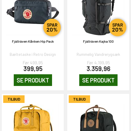
SPAR
SPAR
20%
20%
Fjällräven Kånken Hip Pack
Fjällräven Kajka 100
Bæltetaske i Retro Design
Rummelig Vandrerygsæk
Før 499,95
Før 4.199,95
399,95
3.359,96
SE PRODUKT
SE PRODUKT
TILBUD
TILBUD