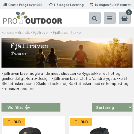
Gratis Fragt over 499
1-3 dages Levering
14 dages Fuld Returret
0
Forside
-
Brands
-
Fjällräven
-
Fjällräven Tasker
Fjällräven
Tasker
Fjällräven laver nogle af de mest slidstærke Rygsække i et flot og
genkendeligt Retro-Design. Fjällräven laver alt fra Vandrerygsække til
Skoletasker, samt Skuldertasker og Bæltetasker med en kompakt og
kropsnær pasform.
Vis filtre
TILBUD
TILBUD