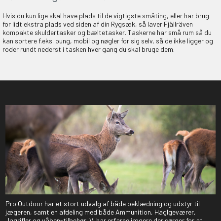
Hvis du kun lige skal have plads til de vigtigste småting, eller har brug
for lidt ekstra plads ved siden af din Rygsæk, så laver Fjällräven
kompakte skuldertasker og bæltetasker. Taskerne har små rum så du
kan sortere f.eks. pung, mobil og nøgler for sig selv, så de ikke ligger og
roder rundt nederst i tasken hver gang du skal bruge dem.
Pro Outdoor har et stort udvalg af både beklædning og udstyr til
jægeren, samt en afdeling med både Ammunition, Haglgeværer,
Jagrifler og våben-tilbehør. Vi har erfarne jægere der sørger for at