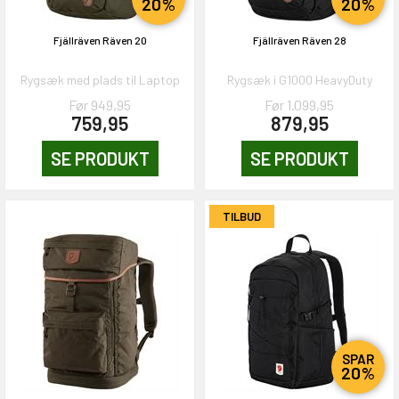
20%
20%
Fjällräven Räven 20
Fjällräven Räven 28
Rygsæk med plads til Laptop
Rygsæk i G1000 HeavyDuty
Før 949,95
Før 1.099,95
759,95
879,95
SE PRODUKT
SE PRODUKT
TILBUD
SPAR
20%