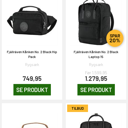
SPAR
20%
EKORT PÅ
Fjällräven Kånken No. 2 Black Hip
Fjällräven Kånken No. 2 Black
Pack
Laptop 15
Rygsæk
Rygsæk
Før 1.599,95
en om et gavekort på
749,95
1.279,95
 gang om måneden
n gang
SE PRODUKT
SE PRODUKT
TILBUD
KORT
0,-