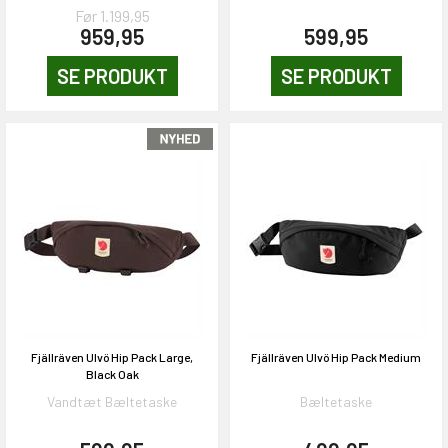
Før 1.199,95
959,95
599,95
SE PRODUKT
SE PRODUKT
Fjällräven Ulvö Hip Pack Large,
Fjällräven Ulvö Hip Pack Medium
Black Oak
Vandtæt Bæltetaske
Bæltetaske