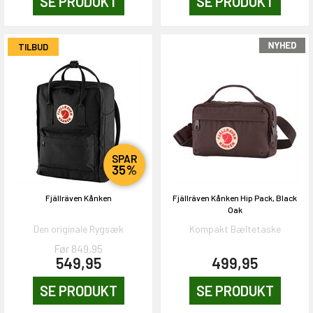
SE PRODUKT
SE PRODUKT
TILBUD
SPAR
35%
Fjällräven Kånken
Fjällräven Kånken Hip Pack, Black
Oak
Den originale Rygsæk
Kompakt Bæltetaske
Før 849,95
549,95
499,95
SE PRODUKT
SE PRODUKT