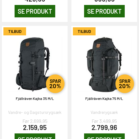
SE PRODUKT
SE PRODUKT
TILBUD
TILBUD
SPAR
SPAR
20%
20%
Fjällräven Kajka 35 M/L
Fjällräven Kajka 75 M/L
Vandre- og Dagstursrygsæk
Vandrerygsæk
Før 2.699,95
Før 3.499,95
2.159,95
2.799,96