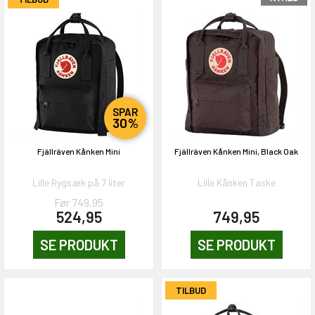
SPAR
30%
Fjällräven Kånken Mini
Fjällräven Kånken Mini, Black Oak
Lille Rygsæk på 7 liter
Lille Kånken Taske
Før 749,95
524,95
749,95
SE PRODUKT
SE PRODUKT
TILBUD