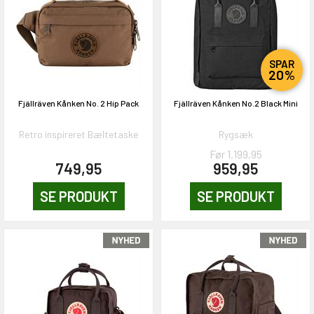
& VIND!
SPAR
20%
Fjällräven Kånken No. 2 Hip Pack
Fjällräven Kånken No.2 Black Mini
OG DELTAG!
Retro inspireret Bæltetaske
Rygsæk
Før 1.199,95
749,95
959,95
NEJ TAK!
SE PRODUKT
SE PRODUKT