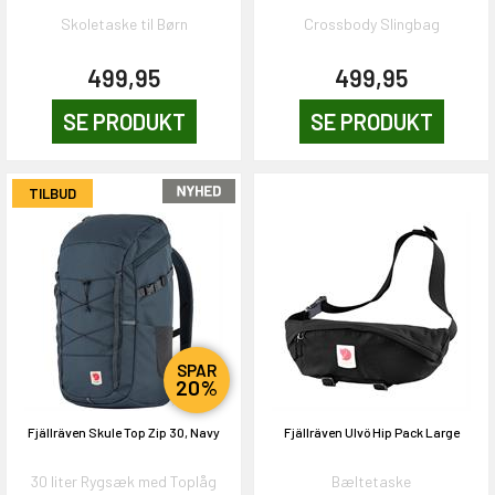
Skoletaske til Børn
Crossbody Slingbag
499,95
499,95
SE PRODUKT
SE PRODUKT
TILBUD
SPAR
20%
Fjällräven Skule Top Zip 30, Navy
Fjällräven Ulvö Hip Pack Large
30 liter Rygsæk med Toplåg
Bæltetaske