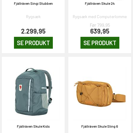
Fjällräven Singi Stubben
Fjällräven Skule 24
Rygsæk
Rygsæk med Computerlomme
Før 799,95
2.299,95
639,95
SE PRODUKT
SE PRODUKT
Fjällräven Skule Kids
Fjällräven Skule Sling 6