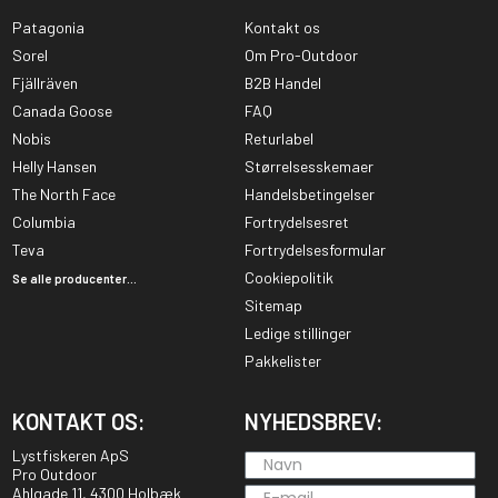
Patagonia
Kontakt os
Sorel
Om Pro-Outdoor
Fjällräven
B2B Handel
Canada Goose
FAQ
Nobis
Returlabel
Helly Hansen
Størrelsesskemaer
The North Face
Handelsbetingelser
Columbia
Fortrydelsesret
Teva
Fortrydelsesformular
Cookiepolitik
Se alle producenter...
Sitemap
Ledige stillinger
Pakkelister
KONTAKT OS:
NYHEDSBREV:
Lystfiskeren ApS
Pro Outdoor
Ahlgade 11, 4300 Holbæk