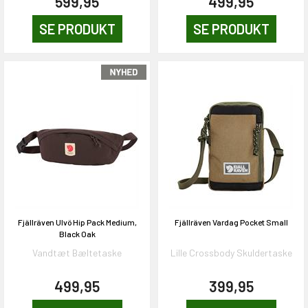
599,95
499,95
SE PRODUKT
SE PRODUKT
Fjällräven Ulvö Hip Pack Medium,
Fjällräven Vardag Pocket Small
Black Oak
Vandtæt Bæltetaske
Lille Crossbody Skuldertaske
499,95
399,95