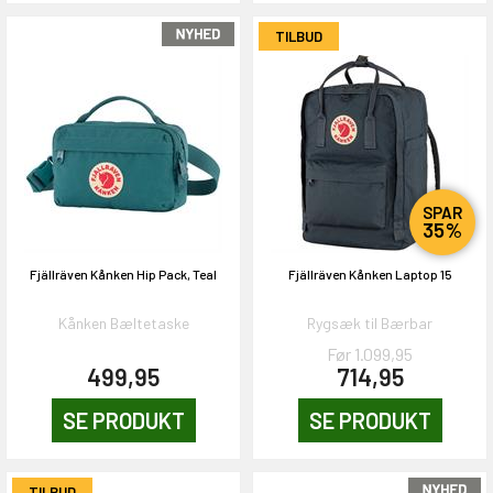
TILBUD
SPAR
35%
Fjällräven Kånken Hip Pack, Teal
Fjällräven Kånken Laptop 15
Kånken Bæltetaske
Rygsæk til Bærbar
Før 1.099,95
499,95
714,95
SE PRODUKT
SE PRODUKT
TILBUD