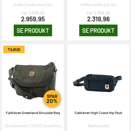
Kufferttaske med Hjul
Kufferttaske på Hjul
Før 3.699,95
Før 2.899,95
2.959,95
2.319,96
SE PRODUKT
SE PRODUKT
TILBUD
SPAR
20%
Fjällräven Greenland Shoulder Bag
Fjällräven High Coast Hip Pack
Skuldertaske i G1000 HeavyDuty
Bæltetaske