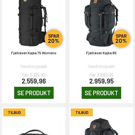
SPAR
SPAR
20%
20%
Fjällräven Kajka 75 Womens
Fjällräven Kajka 85
Vandrerygsæk
Vandrerygsæk
Før 3.199,95
Før 3.699,95
2.559,96
2.959,95
SE PRODUKT
SE PRODUKT
TILBUD
TILBUD