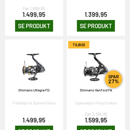
Før 1.899,95
1.499,95
1.399,95
KORT
0,-
SE PRODUKT
SE PRODUKT
TILBUD
& VIND!
SPAR
27%
OG DELTAG!
Shimano Ultegra FD
Shimano Vanford FA
Fiskehjul til Spinnefiskeri
Spinnehjul til Kystfiskeri
NEJ TAK!
Før 2.199,95
1.499,95
1.599,95