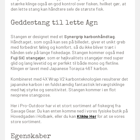
stærke klinge også en god kontrol over fisken, hvilket gør, at
den lette stang kan håndtere selv de største fisk.
Geddestang til lette Agn
Stangen er designet med et
Synergrip karbonhåndtag
.
Håndtaget, som også kan ses på billedet, giver et unikt greb
med forbedret føling og komfort, så du ikke bliver træt i
hånden selv på lange fiskedage. Stangen kommer også med
Fuji SiC stangøjer
, som er højkvalitets stangøjer med super
glid og lang levetid og er perfekt til både mono og fletline.
Klingen er lavet med Japanese Torayca 46T karbon.
Kombineret med 4X Wrap V2 karbonteknologien resulterer det
japanske karbon i en fuldstændig fantastisk letvægtsklinge
med høj styrke og sensitivitet. Stangen kommer i en flot
neoprene stangpose.
Her i Pro-Outdoor har vi et stort sortiment af fiskegrej fra
Savage Gear. Du kan enten komme ned i vores fysiske butik på
Hovedgaden i Holbæk, eller du kan
Klikke Her
for at se vores
store sortiment.
Egenskaber