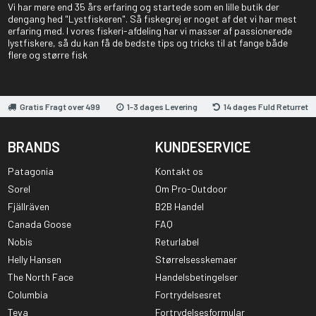
Vi har mere end 35 års erfaring og startede som en lille butik der
dengang hed "Lystfiskeren". Så fiskegrej er noget af det vi har mest
erfaring med. I vores fiskeri-afdeling har vi masser af passionerede
lystfiskere, så du kan få de bedste tips og tricks til at fange både
flere og større fisk
Gratis Fragt over 499
1-3 dages Levering
14 dages Fuld Returret
BRANDS
KUNDESERVICE
Patagonia
Kontakt os
Sorel
Om Pro-Outdoor
Fjällräven
B2B Handel
Canada Goose
FAQ
Nobis
Returlabel
Helly Hansen
Størrelsesskemaer
The North Face
Handelsbetingelser
Columbia
Fortrydelsesret
Teva
Fortrydelsesformular