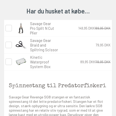
Har du husket at købe…
Savage Gear
Pro Split N Cut
149,95 DKK
189,95 DKK
Plier
Savage Gear
Braid and
79,95 DKK
Splitring Scissor
Kinetic
Waterproof
89,95 DKK
119,95 DKK
System Box
Spinnestang til Predatorfiskeri
Savage Gear Revenge SG8 stangen er en fantastisk
spinnestang til det lette predatorfiskeri. Stangen har et flot
design, stærk opbygning og er ultra sensitiv. Den lækre SG8
spinnestang har en relativ stiv rygrad, som er med til at give
lange kast med en utrolig power bag. Derudover giver den