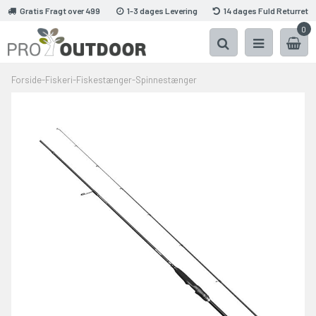
Gratis Fragt over 499
1-3 dages Levering
14 dages Fuld Returret
0
Forside
-
Fiskeri
-
Fiskestænger
-
Spinnestænger