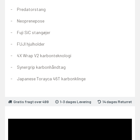
Predatorstang
Neoprenepose
Fuji SiC stangøjer
FUJI hjulholder
4X Wrap V2 karbonteknologi
Synergrip karbonhåndtag
Japanese Torayca 46T karbonklinge
Gratis fragt over 499
1-3 dages Levering
14 dages Returret