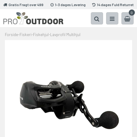
Gratis Fragt over 499
1-3 dages Levering
14 dages Fuld Returret
0
Forside
-
Fiskeri
-
Fiskehjul
-
Lavprofil Multihjul