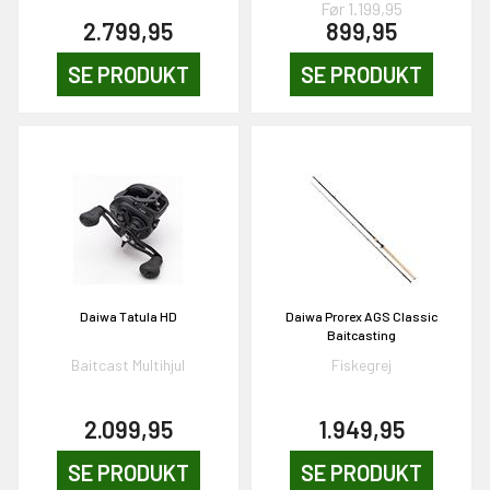
Før 1.199,95
2.799,95
899,95
KORT
SE PRODUKT
SE PRODUKT
0,-
& VIND!
OG DELTAG!
Daiwa Tatula HD
Daiwa Prorex AGS Classic
Baitcasting
Baitcast Multihjul
Fiskegrej
NEJ TAK!
2.099,95
1.949,95
SE PRODUKT
SE PRODUKT