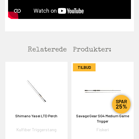
Relaterede
Produkter:
TILBUD
EKORT PÅ
SPAR
25%
en om et gavekort på
Shimano Yasei LTD Perch
Savage Gear SG4 Medium Game
 gang om måneden
Trigger
n gang
Kulfiber Triggerstang
Fiskeri