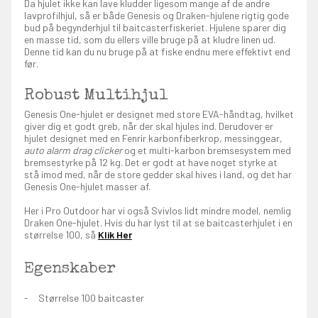
Da hjulet ikke kan lave kludder ligesom mange af de andre
lavprofilhjul, så er både Genesis og Draken-hjulene rigtig gode
bud på begynderhjul til baitcasterfiskeriet. Hjulene sparer dig
en masse tid, som du ellers ville bruge på at kludre linen ud.
Denne tid kan du nu bruge på at fiske endnu mere effektivt end
før.
Robust Multihjul
Genesis One-hjulet er designet med store EVA-håndtag, hvilket
giver dig et godt greb, når der skal hjules ind. Derudover er
hjulet designet med en Fenrir karbonfiberkrop, messinggear,
auto alarm drag clicker
og et multi-karbon bremsesystem med
bremsestyrke på 12 kg. Det er godt at have noget styrke at
stå imod med, når de store gedder skal hives i land, og det har
Genesis One-hjulet masser af.
Her i Pro Outdoor har vi også Svivlos lidt mindre model, nemlig
Draken One-hjulet. Hvis du har lyst til at se baitcasterhjulet i en
størrelse 100, så
Klik Her
Egenskaber
Størrelse 100 baitcaster