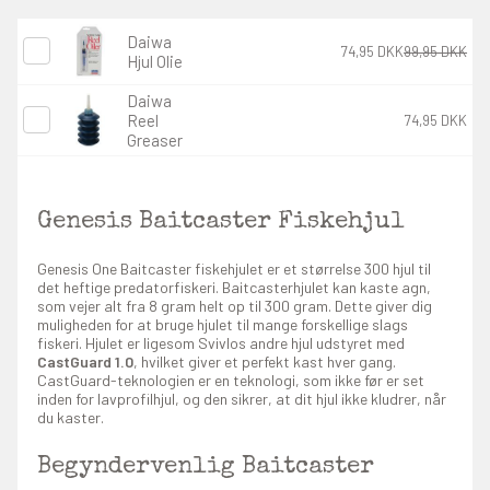
Daiwa
74,95 DKK
99,95 DKK
Hjul Olie
Daiwa
Reel
74,95 DKK
Greaser
Genesis Baitcaster Fiskehjul
Genesis One Baitcaster fiskehjulet er et størrelse 300 hjul til
det heftige predatorfiskeri. Baitcasterhjulet kan kaste agn,
som vejer alt fra 8 gram helt op til 300 gram. Dette giver dig
muligheden for at bruge hjulet til mange forskellige slags
fiskeri. Hjulet er ligesom Svivlos andre hjul udstyret med
CastGuard 1.0
, hvilket giver et perfekt kast hver gang.
CastGuard-teknologien er en teknologi, som ikke før er set
inden for lavprofilhjul, og den sikrer, at dit hjul ikke kludrer, når
du kaster.
Begyndervenlig Baitcaster