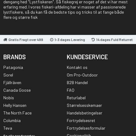
dengang hed "Lystfiskeren". Så fiskegrej er noget af det vi har mest
erfaring med. I vores fiskeri-afdeling har vi masser af passionerede
lystfiskere, så du kan få de bedste tips og tricks til at fange både
flere og større fisk
Gratis Fragt over 499
1-3 dages Levering
14 dages Fuld Returret
BRANDS
KUNDESERVICE
Patagonia
Kontakt os
Sorel
Om Pro-Outdoor
Fjällräven
B2B Handel
Canada Goose
FAQ
Nobis
Returlabel
Helly Hansen
Størrelsesskemaer
The North Face
Handelsbetingelser
Columbia
Fortrydelsesret
Teva
Fortrydelsesformular
Cookiepolitik
Se alle producenter...