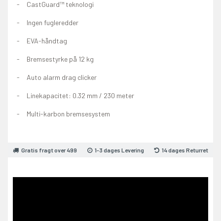
CastGuard™ teknologi
Ingen fugleredder
EVA-håndtag
Bremsestyrke på 12 kg
Auto alarm drag clicker
Linekapacitet: 0.32 mm / 230 meter
Multi-karbon bremsesystem
Gratis fragt over 499
1-3 dages Levering
14 dages Returret