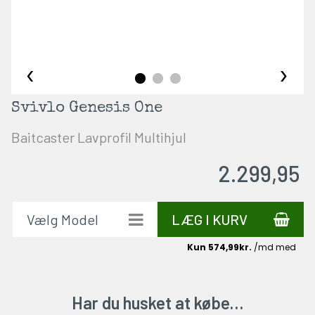
‹
›
Svivlo Genesis One
Baitcaster Lavprofil Multihjul
2.299,95
LÆG I KURV
Har du husket at købe…