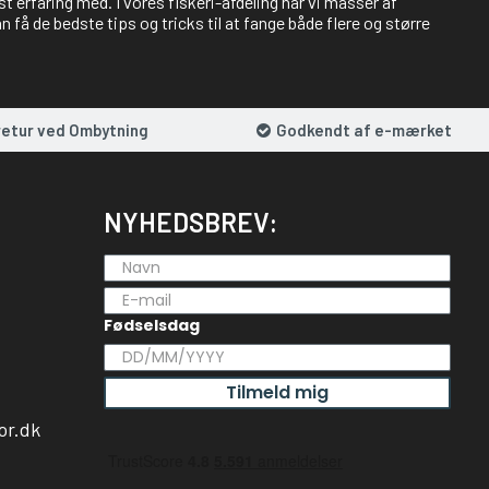
st erfaring med. I vores fiskeri-afdeling har vi masser af
 få de bedste tips og tricks til at fange både flere og større
retur ved Ombytning
Godkendt af e-mærket
NYHEDSBREV:
Fødselsdag
Tilmeld mig
or.dk