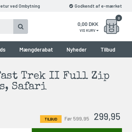
retur ved Ombytning
Godkendt af e-mærket
0
0,00
DKK
VIS KURV
ds
Mængderabat
Nyheder
Tilbud
ast Trek II Full Zip
s, Safari
299,95
Før 599,95