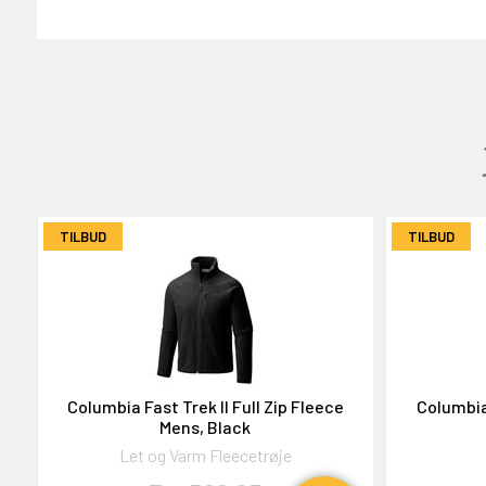
GAVEKORT
2000,-
TILBUD
TILBUD
OG DELTAG!
Columbia Fast Trek II Full Zip Fleece
Columbia 
Mens, Black
NEJ TAK!
Let og Varm Fleecetrøje