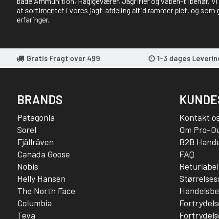
både Ammunition, Haglgeværer, Jagrifler og våben-tilbehør. Vi 
at sortimentet i vores jagt-afdeling altid rammer plet, og som 
erfaringer.
Gratis Fragt over 499
1-3 dages Leverin
BRANDS
KUNDE
Patagonia
Kontakt o
Sorel
Om Pro-O
Fjällräven
B2B Hande
Canada Goose
FAQ
Nobis
Returlabel
Helly Hansen
Størrelse
The North Face
Handelsbe
Columbia
Fortrydels
Teva
Fortrydels