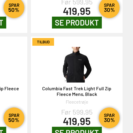
Før 599,95
SPAR
SPAR
419,95
50%
30%
T
SE PRODUKT
TILBUD
Zip Fleece
Columbia Fast Trek Light Full Zip
Fleece Mens, Black
Fleecetrøje
Før 599,95
SPAR
SPAR
419,95
50%
30%
T
SE PRODUKT