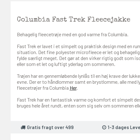
Columbia Fast Trek Fleecejakke
Behagelig fleecetrøje med en god varme fra Columbia.
Fast Trek er lavet i et simpelt og praktisk design med en r
situation. Det fine polyester microfleece er let og behageli
fylde særligt meget. Det gør at den virker rigtig godt som is
eller som et let og luftigt yderlag om sommeren.
Trøjen har en gennemløbende lynlås til en høj krave der lukke
evne. Der er to håndlommer samt en brystlomme, alle med ly
fleecetrøjer fra Columbia
Her
.
Fast Trek har en fantastisk varme og komfort et simpelt des
bruges hele året rundt, enten som sig selv om sommeren elle
Gratis fragt over 499
1-3 dages Leve