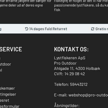
har erfarne jægere der sørger for
fiskegrej er noget af det vi har me
gerne deler ud af deres egne
passionerede lystfiskere, så du kan
fisk
g
14 dages Fuld Returret
Gratis 
SERVICE
KONTAKT OS:
Lystfiskeren ApS
s
Pro Outdoor
utdoor
Ahlgade 11, 4300 Holbæk
l
CVR: 14 29 08 42
Telefon:
59443212
sskemaer
tingelser
E-mail:
webshop@pro-outdo
esret
Åbningstider:
esformular