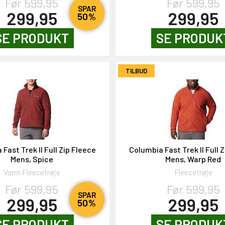
Før 599,95
Før 599,95
SPAR
299,95
299,95
50%
SE PRODUKT
SE PRODUK
TILBUD
Fast Trek II Full Zip Fleece
Columbia Fast Trek II Full 
Mens, Spice
Mens, Warp Red
Varm Fleecetrøje
Fleecetrøje
Før 599,95
Før 599,95
SPAR
299,95
299,95
50%
SE PRODUKT
SE PRODUK