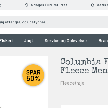
g
14 dages Fuld Returret
Gratis 
Fiskeri
Jagt
Service og Oplevelser
Bran
Columbia F
Fleece Men
SPAR
50%
Fleecetrøje