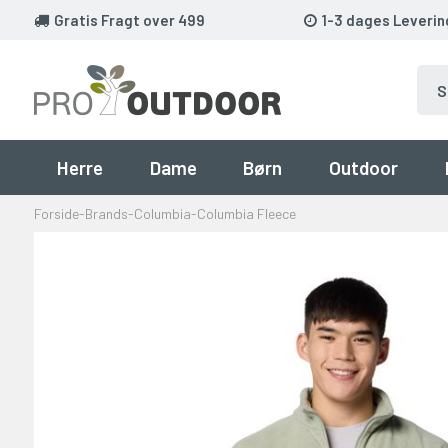
Gratis Fragt over 499
1-3 dages Leverin
Herre
Dame
Børn
Outdoor
Forside
-
Brands
-
Columbia
-
Columbia Fleece