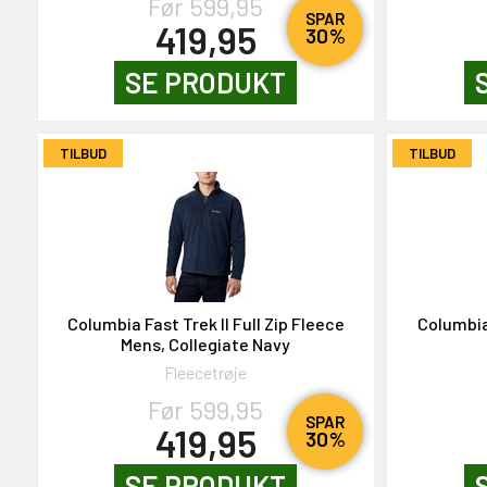
Før 599,95
SPAR
419,95
30%
SE PRODUKT
TILBUD
TILBUD
Columbia Fast Trek II Full Zip Fleece
Columbia 
Mens, Collegiate Navy
Fleecetrøje
Før 599,95
SPAR
419,95
30%
SE PRODUKT