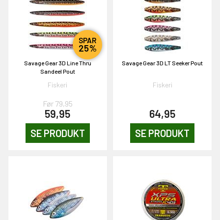
OG DELTAG!
SPAR
NEJ TAK!
25%
Savage Gear 3D Line Thru
Savage Gear 3D LT Seeker Pout
Sandeel Pout
Fiskeri
Fiskeri
Før 79,95
59,95
64,95
SE PRODUKT
SE PRODUKT