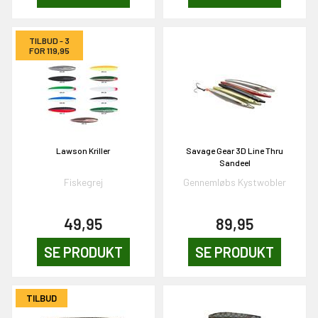
EKORT PÅ
TILBUD - 3
FOR 119,95
en om et gavekort på
 gang om måneden
n gang
Lawson Kriller
Savage Gear 3D Line Thru
Sandeel
KORT
Fiskegrej
Gennemløbs Kystwobler
0,-
49,95
89,95
& VIND!
SE PRODUKT
SE PRODUKT
TILBUD