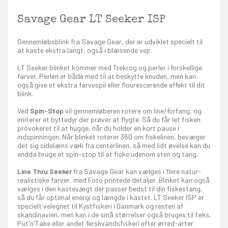
Savage Gear LT Seeker ISP
Gennemløbsblink fra Savage Gear, der er udviklet specielt til
at kaste ekstra langt, også i blæsende vejr.
LT Seeker blinket kommer med Trekrog og perler i forskellige
farver. Perlen er både med til at beskytte knuden, men kan
også give et ekstra farvespil eller flourescerende effekt til dit
blink.
Ved
Spin-Stop
vil gennemløberen rotere om line/forfang, og
imiterer et byttedyr der prøver at flygte. Så du får let fisken
provokeret til at hugge, når du holder en kort pause i
indspinningen. Når blinket roterer 360 om fiskelinen, bevæger
det sig sidelæns væk fra centerlinen, så med lidt øvelse kan du
endda bruge et spin-stop til at fiske udenom sten og tang.
Line Thru Seeker
fra Savage Gear kan vælges i flere natur-
realistiske farver, med Foto printede detaljer. Blinket kan også
vælges i den kastevægt der passer bedst til din fiskestang,
så du får optimal energi og længde i kastet. LT Seeker ISP er
specielt velegnet til Kystfiskeri i Danmark og resten af
skandinavien, men kan i de små størrelser også bruges til f.eks.
Put'n'Take eller andet ferskvandsfiskeri efter ørred-arter.