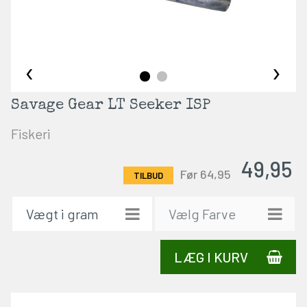
‹
›
Savage Gear LT Seeker ISP
Fiskeri
49,95
Før 64,95
LÆG I KURV