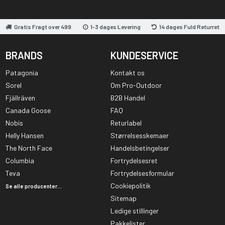
Gratis Fragt over 499
1-3 dages Levering
14 dages Fuld Returret
BRANDS
KUNDESERVICE
Patagonia
Kontakt os
Sorel
Om Pro-Outdoor
Fjällräven
B2B Handel
Canada Goose
FAQ
Nobis
Returlabel
Helly Hansen
Størrelsesskemaer
The North Face
Handelsbetingelser
Columbia
Fortrydelsesret
Teva
Fortrydelsesformular
Cookiepolitik
Se alle producenter...
Sitemap
Ledige stillinger
Pakkelister