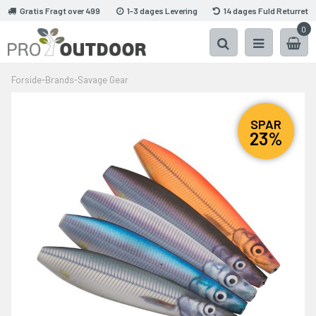
Gratis Fragt over 499
1-3 dages Levering
14 dages Fuld Returret
0
Forside
-
Brands
-
Savage Gear
SPAR
23%