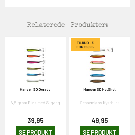
Relaterede
Produkter:
TILBUD - 3
FOR 119,95
Hansen SD Dorado
Hansen SD HotShot
6,5 gram Blink med S-gang
Gennemløbs Kystblink
39,95
49,95
SE PRODUKT
SE PRODUKT