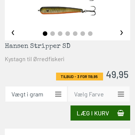
‹
›
Hansen Stripper SD
Kystagn til Ørredfiskeri
49,95
LÆG I KURV