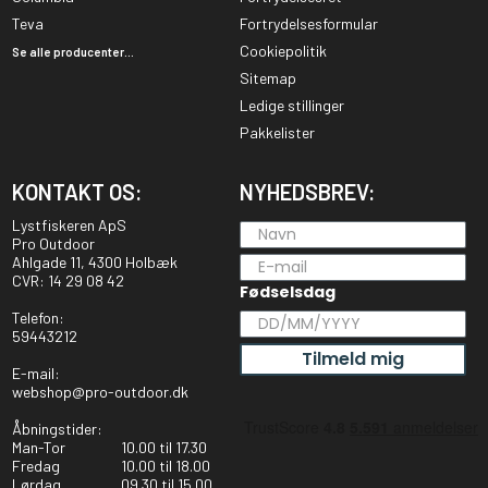
Teva
Fortrydelsesformular
Cookiepolitik
Se alle producenter...
Sitemap
Ledige stillinger
Pakkelister
KONTAKT OS:
NYHEDSBREV:
Lystfiskeren ApS
Pro Outdoor
Ahlgade 11, 4300 Holbæk
CVR: 14 29 08 42
Fødselsdag
Telefon:
59443212
Tilmeld mig
E-mail:
webshop@pro-outdoor.dk
Åbningstider:
Man-Tor
10.00 til 17.30
Fredag
10.00 til 18.00
Lørdag
09.30 til 15.00