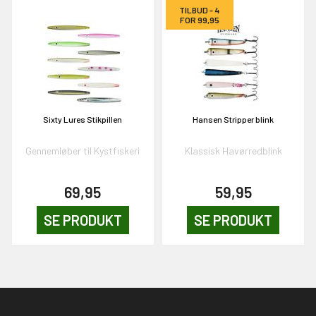
TILBUD - 4
FOR 99,95
Sixty Lures Stikpillen
Hansen Stripper blink
Gennemløber til Kystfiskeri
Klassisk Havørredblink
69,95
59,95
SE PRODUKT
SE PRODUKT