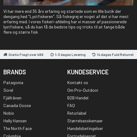
Vi har mere end 35 års erfaring og startede som en lille butik der
dengang hed "Lystfiskeren". Så fiskegrej er noget af det vi har mest
erfaring med. I vores fiskeri-afdeling har vi masser af passionerede
lystfiskere, så du kan få de bedste tips og tricks til at fange både
flere og større fisk
Gratis Fragt over 499
1-3 dages Levering
14 dages Fuld Returret
BRANDS
KUNDESERVICE
Patagonia
Kontakt os
Sorel
Om Pro-Outdoor
Fjällräven
B2B Handel
Canada Goose
FAQ
Nobis
Returlabel
Helly Hansen
Størrelsesskemaer
The North Face
Handelsbetingelser
Columbia
Fortrydelsesret