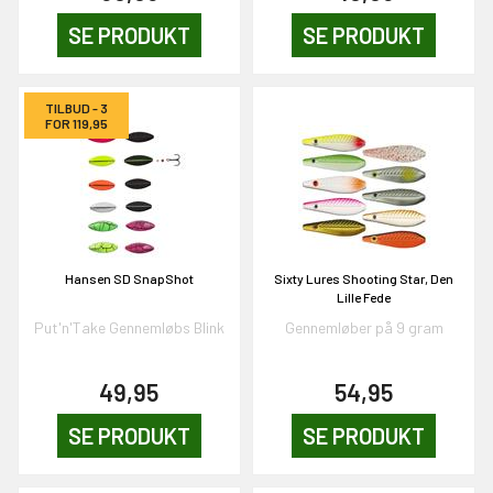
SE PRODUKT
SE PRODUKT
OG DELTAG!
TILBUD - 3
FOR 119,95
NEJ TAK!
Hansen SD SnapShot
Sixty Lures Shooting Star, Den
Lille Fede
Put'n'Take Gennemløbs Blink
Gennemløber på 9 gram
49,95
54,95
SE PRODUKT
SE PRODUKT