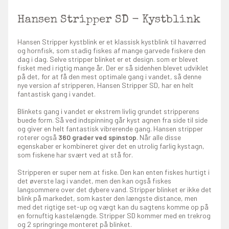
Hansen Stripper SD - Kystblink
Hansen Stripper kystblink er et klassisk kystblink til havørred
og hornfisk, som stadig fiskes af mange garvede fiskere den
dag i dag. Selve stripper blinket er et design. som er blevet
fisket med i rigtig mange år. Der er så sidenhen blevet udviklet
på det, for at få den mest optimale gang i vandet, så denne
nye version af stripperen, Hansen Stripper SD, har en helt
fantastisk gang i vandet.
Blinkets gang i vandet er ekstrem livlig grundet stripperens
buede form. Så ved indspinning går kyst agnen fra side til side
og giver en helt fantastisk vibrerende gang. Hansen stripper
roterer også
360 grader ved spinstop
. Når alle disse
egenskaber er kombineret giver det en utrolig farlig kystagn,
som fiskene har svært ved at stå for.
Stripperen er super nem at fiske. Den kan enten fiskes hurtigt i
det øverste lag i vandet, men den kan også fiskes
langsommere over det dybere vand. Stripper blinket er ikke det
blink på markedet, som kaster den længste distance, men
med det rigtige set-up og vægt kan du sagtens komme op på
en fornuftig kastelængde. Stripper SD kommer med en trekrog
og 2 springringe monteret på blinket.