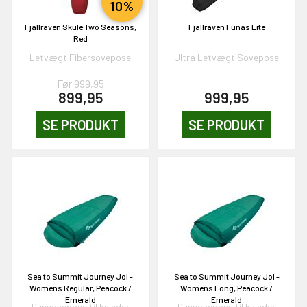
10%
n gang
Fjällräven Skule Two Seasons,
Fjällräven Funäs Lite
Red
Letvægt Fibersovepose
Ultra Letvægt Sovepose
KORT
Før 999,95
0,-
899,95
999,95
SE PRODUKT
SE PRODUKT
& VIND!
OG DELTAG!
Sea to Summit Journey JoI -
Sea to Summit Journey JoI -
NEJ TAK!
Womens Regular, Peacock /
Womens Long, Peacock /
Emerald
Emerald
Dunsovepose til kvinder
Dunsovepose til kvinder