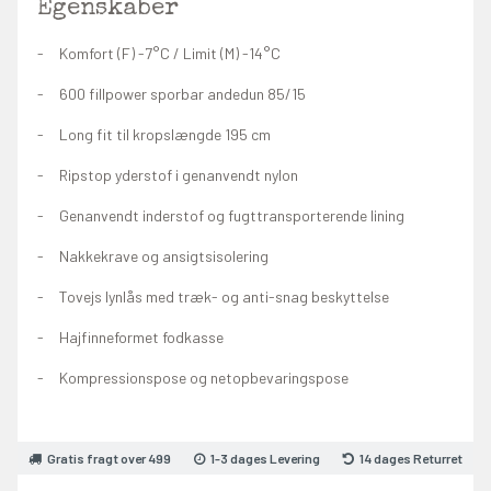
Egenskaber
Komfort (F) -7°C / Limit (M) -14°C
600 fillpower sporbar andedun 85/15
Long fit til kropslængde 195 cm
Ripstop yderstof i genanvendt nylon
Genanvendt inderstof og fugttransporterende lining
Nakkekrave og ansigtsisolering
Tovejs lynlås med træk- og anti-snag beskyttelse
Hajfinneformet fodkasse
Kompressionspose og netopbevaringspose
Gratis fragt over 499
1-3 dages Levering
14 dages Returret