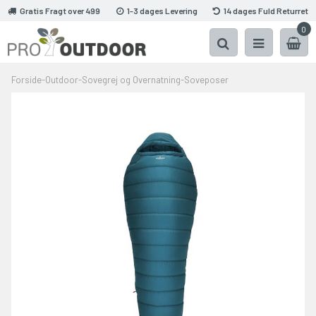
Gratis Fragt over 499
1-3 dages Levering
14 dages Fuld Returret
0
Forside
-
Outdoor
-
Sovegrej og Overnatning
-
Soveposer