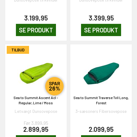
3.199,95
3.399,95
SE PRODUKT
SE PRODUKT
TILBUD
SPAR
26%
Sea to Summit Ascent AcI -
Sea to Summit Traverse TvII Long,
Regular, Lime / Moss
Forest
Letvægt Dunsovepose
3-sæsoners Fibersovepose
Før 3.899,95
2.899,95
2.099,95