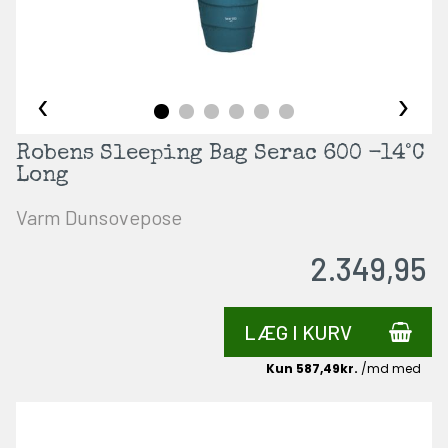
‹
›
Robens Sleeping Bag Serac 600 -14°C
Long
Varm Dunsovepose
2.349,95
LÆG I KURV