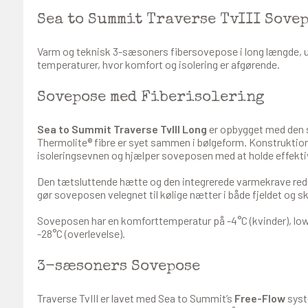
Sea to Summit Traverse TvIII Sovep
Varm og teknisk 3-sæsoners fibersovepose i long længde, udvi
temperaturer, hvor komfort og isolering er afgørende.
Sovepose med Fiberisolering
Sea to Summit Traverse TvIII Long
er opbygget med den 
Thermolite® fibre er syet sammen i bølgeform. Konstruktionen
isoleringsevnen og hjælper soveposen med at holde effekt
Den tætsluttende hætte og den integrerede varmekrave red
gør soveposen velegnet til kølige nætter i både fjeldet og 
Soveposen har en komforttemperatur på -4°C (kvinder), lo
-28°C (overlevelse).
3-sæsoners Sovepose
Traverse TvIII er lavet med Sea to Summit’s
Free-Flow
syst