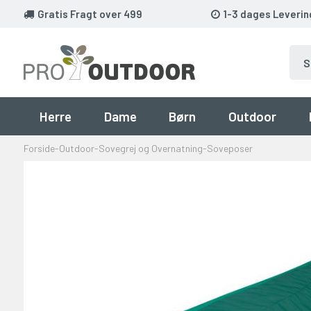
Gratis Fragt over 499
1-3 dages Leverin
Herre
Dame
Børn
Outdoor
Forside
-
Outdoor
-
Sovegrej og Overnatning
-
Soveposer