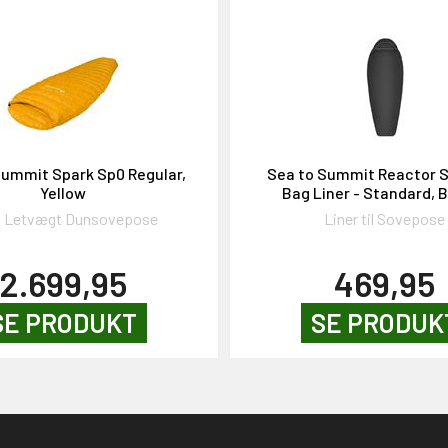
Summit Spark Sp0 Regular,
Sea to Summit Reactor S
Yellow
Bag Liner - Standard, 
a Letvægt Dunsovepose
Liner til Sovepose
2.699,95
469,95
SE PRODUKT
SE PRODUK