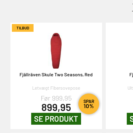
OG DELTAG!
TILBUD
NEJ TAK!
Fjällräven Skule Two Seasons, Red
F
Letvægt Fibersovepose
Ul
Før 999,95
SPAR
899,95
10%
SE PRODUKT