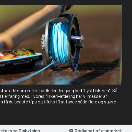
 startede som en lille butik der dengang hed "Lystfiskeren". Så
st erfaring med. I vores fiskeri-afdeling har vi masser af
 få de bedste tips og tricks til at fange både flere og større
retur ved Ombytning
Godkendt af e-mærket