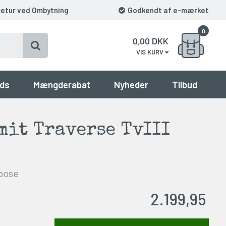
retur ved Ombytning
Godkendt af e-mærket
0
0,00
DKK
VIS KURV
ds
Mængderabat
Nyheder
Tilbud
mit Traverse TvIII
epose
2.199,95