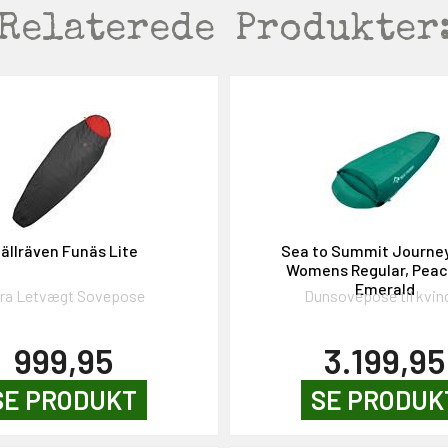
Relaterede
Produkter
jällräven Funäs Lite
Sea to Summit Journey
Womens Regular, Peac
Emerald
tra Letvægt Sovepose
Dunsovepose til kvin
999,95
3.199,95
SE PRODUKT
SE PRODUK