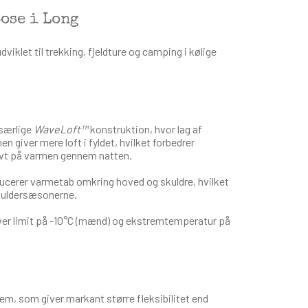
ose i Long
klet til trekking, fjeldture og camping i kølige
særlige
WaveLoft™
konstruktion, hvor lag af
 giver mere loft i fyldet, hvilket forbedrer
ivt på varmen gennem natten.
ucerer varmetab omkring hoved og skuldre, hvilket
skuldersæsonerne.
wer limit på -10°C (mænd) og ekstremtemperatur på
em, som giver markant større fleksibilitet end