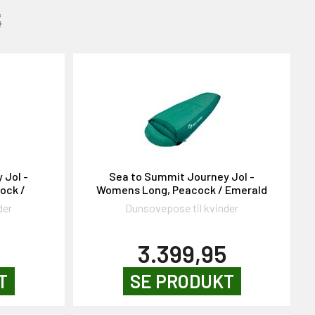
:
 JoI -
Sea to Summit Journey JoI -
ock /
Womens Long, Peacock / Emerald
der
Dunsovepose til kvinder
3.399,95
T
SE PRODUKT