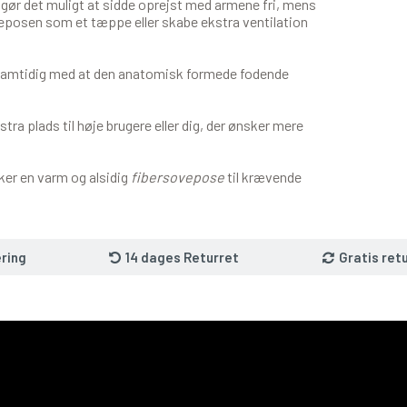
gør det muligt at sidde oprejst med armene fri, mens
veposen som et tæppe eller skabe ekstra ventilation
 samtidig med at den anatomisk formede fodende
tra plads til høje brugere eller dig, der ønsker mere
sker en varm og alsidig
fibersovepose
til krævende
ring
14 dages Returret
Gratis ret