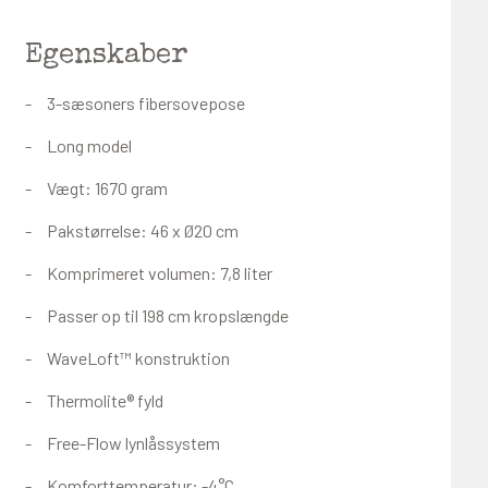
Egenskaber
3-sæsoners fibersovepose
Long model
Vægt: 1670 gram
Pakstørrelse: 46 x Ø20 cm
Komprimeret volumen: 7,8 liter
Passer op til 198 cm kropslængde
WaveLoft™ konstruktion
Thermolite® fyld
Free-Flow lynlåssystem
Komforttemperatur: -4°C