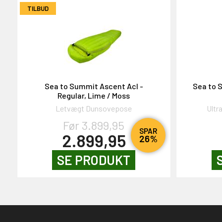
TILBUD
Sea to Summit Ascent AcI -
Sea to 
Regular, Lime / Moss
Letvægt Dunsovepose
Ultr
Før 3.899,95
SPAR
2.899,95
26%
SE PRODUKT