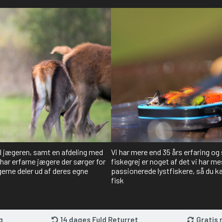
il jægeren, samt en afdeling med
Vi har mere end 35 års erfaring og
har erfarne jægere der sørger for
fiskegrej er noget af det vi har me
gerne deler ud af deres egne
passionerede lystfiskere, så du kan
fisk
g
14 dages Fuld Returret
Gratis 