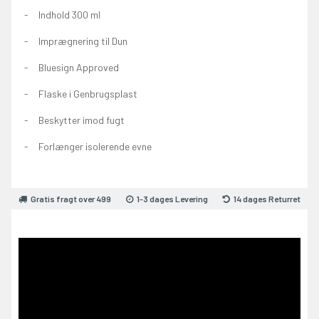
Indhold 300 ml
Imprægnering til Dun
Bluesign Approved
Flaske i Genbrugsplast
Beskytter imod fugt
Forlænger isolerende evne
Gratis fragt over 499
1-3 dages Levering
14 dages Returret