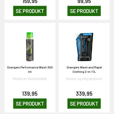
159,95
99,95
SE PRODUKT
SE PRODUKT
Grangers Performance Wash 300
Grangers Wash and Repel
ml
Clothing 2-in-1 1L
Membran Vaskemiddel
Renser og Imprægnerer
139,95
339,95
EKORT PÅ
SE PRODUKT
SE PRODUKT