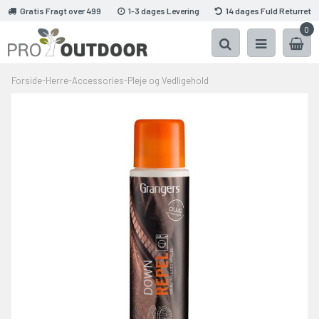
Gratis Fragt over 499
1-3 dages Levering
14 dages Fuld Returret
0
Forside
-
Herre
-
Accessories
-
Pleje og Vedligehold