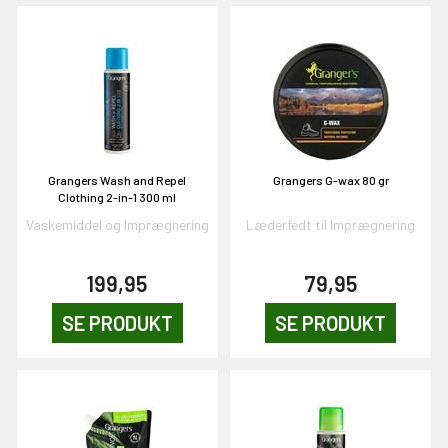
en om et gavekort på
 gang om måneden
n gang
KORT
Grangers Wash and Repel
Grangers G-wax 80 gr
0,-
Clothing 2-in-1 300 ml
Vaskemiddel og Imprægnering
Læderfedt til Imprægnering
& VIND!
199,95
79,95
SE PRODUKT
SE PRODUKT
OG DELTAG!