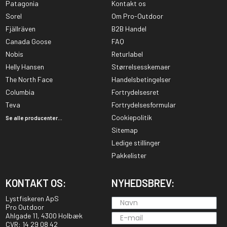
Patagonia
Kontakt os
Sorel
Om Pro-Outdoor
Fjällräven
B2B Handel
Canada Goose
FAQ
Nobis
Returlabel
Helly Hansen
Størrelsesskemaer
The North Face
Handelsbetingelser
Columbia
Fortrydelsesret
Teva
Fortrydelsesformular
Cookiepolitik
Se alle producenter...
Sitemap
Ledige stillinger
Pakkelister
KONTAKT OS:
NYHEDSBREV:
Lystfiskeren ApS
Pro Outdoor
Ahlgade 11, 4300 Holbæk
CVR: 14 29 08 42