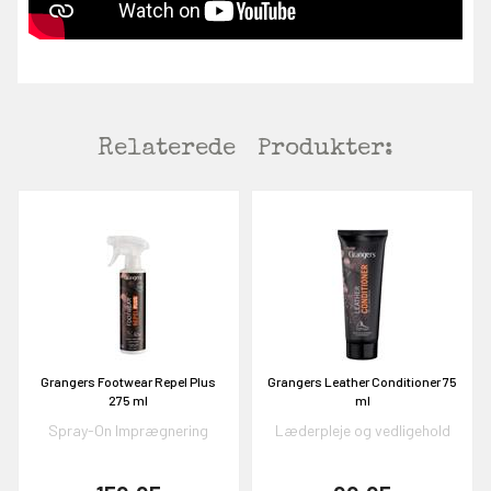
Relaterede
Produkter:
Grangers Footwear Repel Plus
Grangers Leather Conditioner 75
275 ml
ml
Spray-On Imprægnering
Læderpleje og vedligehold