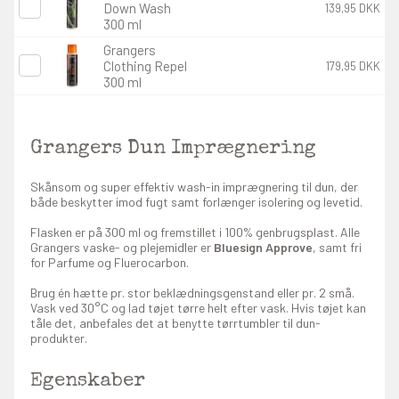
Down Wash
139,95 DKK
300 ml
Grangers
Clothing Repel
179,95 DKK
300 ml
Grangers Dun Imprægnering
Skånsom og super effektiv wash-in imprægnering til dun, der
både beskytter imod fugt samt forlænger isolering og levetid.
Flasken er på 300 ml og fremstillet i 100% genbrugsplast. Alle
Grangers vaske- og plejemidler er
Bluesign Approve
, samt fri
for Parfume og Fluerocarbon.
Brug én hætte pr. stor beklædningsgenstand eller pr. 2 små.
Vask ved 30°C og lad tøjet tørre helt efter vask. Hvis tøjet kan
tåle det, anbefales det at benytte tørrtumbler til dun-
produkter.
Egenskaber