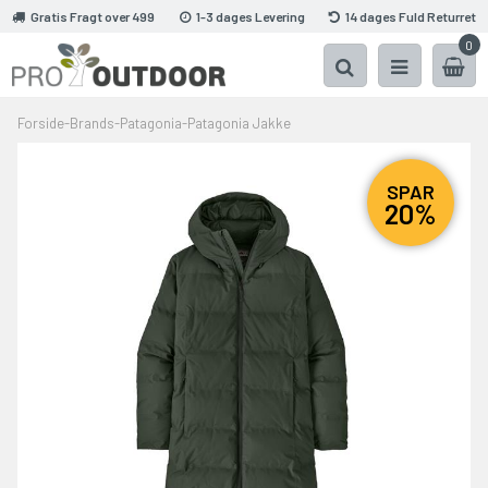
Gratis Fragt over 499
1-3 dages Levering
14 dages Fuld Returret
0
Forside
-
Brands
-
Patagonia
-
Patagonia Jakke
SPAR
20%