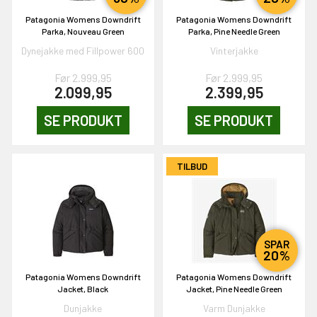
& VIND!
Patagonia Womens Downdrift
Patagonia Womens Downdrift
Parka, Nouveau Green
Parka, Pine Needle Green
Dynejakke med Fillpower 600
Vinterjakke
Før 2.999,95
Før 2.999,95
2.099,95
2.399,95
OG DELTAG!
SE PRODUKT
SE PRODUKT
NEJ TAK!
TILBUD
SPAR
20%
Patagonia Womens Downdrift
Patagonia Womens Downdrift
Jacket, Black
Jacket, Pine Needle Green
Dunjakke
Varm Dunjakke