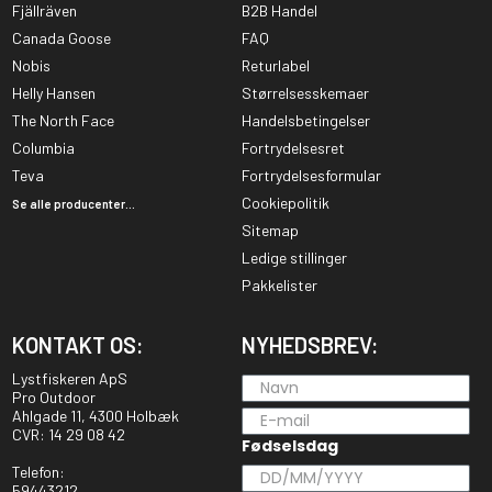
Fjällräven
B2B Handel
Canada Goose
FAQ
Nobis
Returlabel
Helly Hansen
Størrelsesskemaer
The North Face
Handelsbetingelser
Columbia
Fortrydelsesret
Teva
Fortrydelsesformular
Cookiepolitik
Se alle producenter...
Sitemap
Ledige stillinger
Pakkelister
KONTAKT OS:
NYHEDSBREV:
Lystfiskeren ApS
Pro Outdoor
Ahlgade 11, 4300 Holbæk
CVR: 14 29 08 42
Fødselsdag
Telefon:
59443212