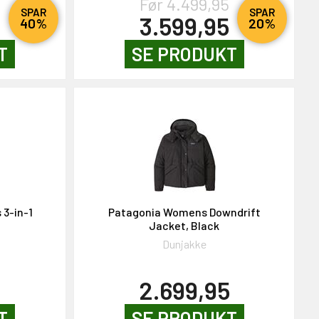
Før 4.499,95
SPAR
SPAR
3.599,95
40%
20%
T
SE PRODUKT
3-in-1
Patagonia Womens Downdrift
Jacket, Black
Dunjakke
2.699,95
T
SE PRODUKT