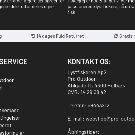
har erfarne jægere der sørger for
fiskegrej er noget af det vi har me
gerne deler ud af deres egne
passionerede lystfiskere, så du kan
fisk
g
14 dages Fuld Returret
Gratis 
SERVICE
KONTAKT OS:
Lystfiskeren ApS
s
Pro Outdoor
utdoor
Ahlgade 11, 4300 Holbæk
l
CVR: 14 29 08 42
Telefon:
59443212
sskemaer
tingelser
E-mail:
webshop@pro-outdo
esret
Åbningstider:
esformular