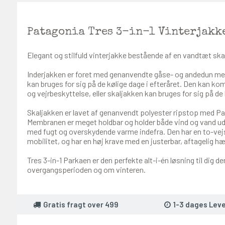
Patagonia Tres 3-in-1 Vinterjakk
Elegant og stilfuld vinterjakke bestående af en vandtæt ska
Inderjakken er foret med genanvendte gåse- og andedun me
kan bruges for sig på de kølige dage i efteråret. Den kan k
og vejrbeskyttelse, eller skaljakken kan bruges for sig på de
Skaljakken er lavet af genanvendt polyester ripstop med
Membranen er meget holdbar og holder både vind og vand u
med fugt og overskydende varme indefra. Den har en to-vejs
mobilitet, og har en høj krave med en justerbar, aftagelig hæ
Tres 3-in-1 Parkaen er den perfekte alt-i-én løsning til dig d
overgangsperioden og om vinteren.
Gratis fragt over 499
1-3 dages Leve