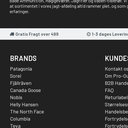
både Ammunition, Haglgeværer, Jagrifler og våben-tilbehør. Vi 
at sortimentet i vores jagt-afdeling altid rammer plet, og som 
erfaringer.
Gratis Fragt over 499
1-3 dages Leverin
BRANDS
KUNDE
Patagonia
Kontakt o
Sorel
Om Pro-O
Fjällräven
B2B Hande
Canada Goose
FAQ
Nobis
Returlabel
Helly Hansen
Størrelse
The North Face
Handelsbe
Columbia
Fortrydels
Teva
Fortrydels