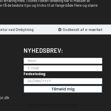
st erfaring med. I vores fiskeri-afdeling har vi masser af
 få de bedste tips og tricks til at fange både flere og større
retur ved Ombytning
Godkendt af e-mærket
NYHEDSBREV:
Fødselsdag
Tilmeld mig
or.dk