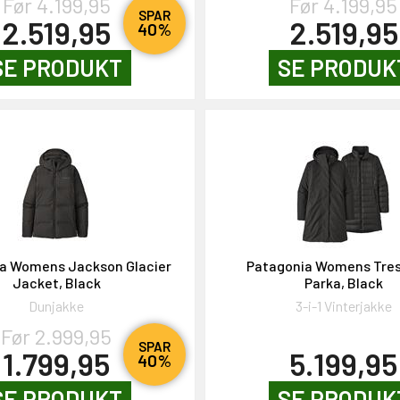
Før 4.199,95
Før 4.199,95
SPAR
2.519,95
2.519,95
40%
SE PRODUKT
SE PRODUK
a Womens Jackson Glacier
Patagonia Womens Tres 
Jacket, Black
Parka, Black
Dunjakke
3-i-1 Vinterjakke
Før 2.999,95
SPAR
1.799,95
5.199,95
40%
SE PRODUKT
SE PRODUK