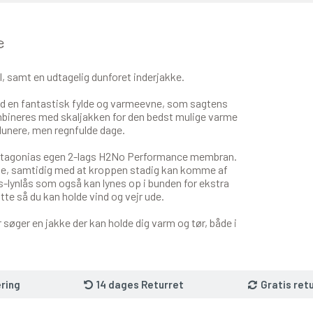
e
l, samt en udtagelig dunforet inderjakke.
d en fantastisk fylde og varmeevne, som sagtens
ombineres med skaljakken for den bedst mulige varme
 lunere, men regnfulde dage.
 Patagonias egen 2-lags H2No Performance membran.
de, samtidig med at kroppen stadig kan komme af
-lynlås som også kan lynes op i bunden for ekstra
tte så du kan holde vind og vejr ude.
er søger en jakke der kan holde dig varm og tør, både i
ring
14 dages Returret
Gratis ret