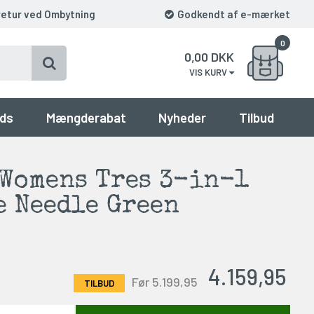
retur ved Ombytning
Godkendt af e-mærket
0
0,00
DKK
VIS KURV
ds
Mængderabat
Nyheder
Tilbud
Womens Tres 3-in-1
e Needle Green
4.159,95
Før 5.199,95