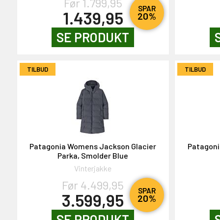
Før 1.799,95
SPAR
1.439,95
20%
SE PRODUKT
TILBUD
TILBUD
Patagonia Womens Jackson Glacier
Patagoni
Parka, Smolder Blue
Vinterjakke
Før 4.499,95
SPAR
3.599,95
20%
SE PRODUKT