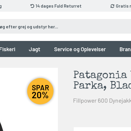
g
14 dages Fuld Returret
Gratis 
Fiskeri
Jagt
Service og Oplevelser
Bran
Patagonia
Parka, Bla
SPAR
20%
Fillpower 600 Dynejak