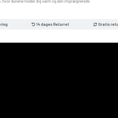
ge, hvor dunene holder dig varm og den imprægnerede
ring
14 dages Returret
Gratis ret