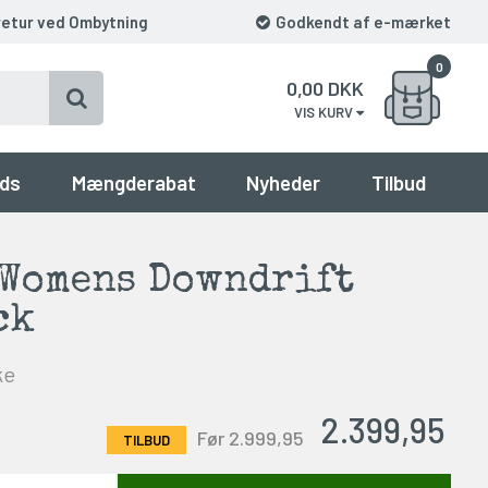
retur ved Ombytning
Godkendt af e-mærket
0
0,00
DKK
VIS KURV
ds
Mængderabat
Nyheder
Tilbud
 Womens Downdrift
ck
ke
2.399,95
Før 2.999,95