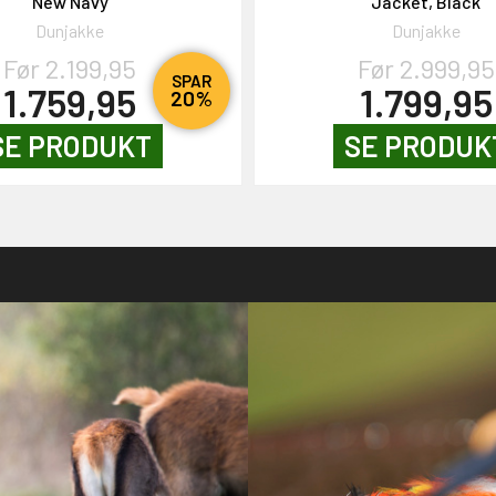
New Navy
Jacket, Black
Dunjakke
Dunjakke
Før 2.199,95
Før 2.999,95
SPAR
1.759,95
1.799,95
20%
SE PRODUKT
SE PRODUK