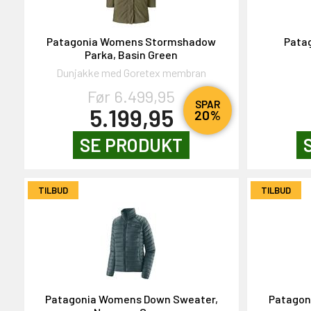
NEJ TAK!
Patagonia Womens Stormshadow
Pata
Parka, Basin Green
Dunjakke med Goretex membran
Før 6.499,95
SPAR
5.199,95
20%
SE PRODUKT
TILBUD
TILBUD
Patagonia Womens Down Sweater,
Patagon