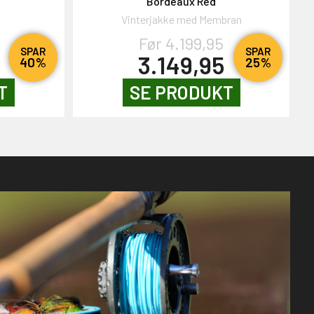
Bordeaux Red
Vinterjakke med Membran
Før 4.199,95
SPAR
SPAR
3.149,95
40%
25%
T
SE PRODUKT