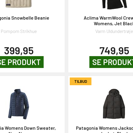
gonia Snowbelle Beanie
Aclima WarmWool Cre
Womens, Jet Blac
Pompom Strikhue
Varm Uldundertrøj
399,95
749,95
SE PRODUKT
SE PRODUK
TILBUD
ia Womens Down Sweater,
Patagonia Womens Jackso