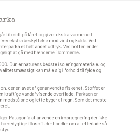
arka
r til midt på låret og giver ekstra varme ned
iver ekstra beskyttelse mod vind og kulde. Ved
nterparka et helt andet udtryk. Ved hoften er der
geligt at gå med hænderne i lommerne.
00. Dun er naturens bedste isoleringsmateriale, og
valitetsmæssigt kan måle sig i forhold til fylde og
on, der er lavet af genanvendte fiskenet. Stoffet er
n kraftige vandafvisende overflade. Parkaen er
n modstå sne og lette byger af regn. Som det meste
eret.
vælger Patagonia at anvende en imprægnering der ikke
s bæredygtige filosofi, der handler om at efterlade så
styr.