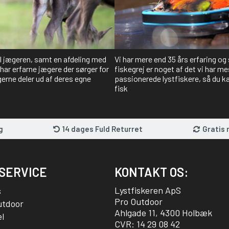
il jægeren, samt en afdeling med
Vi har mere end 35 års erfaring og
har erfarne jægere der sørger for
fiskegrej er noget af det vi har me
gerne deler ud af deres egne
passionerede lystfiskere, så du kan
fisk
g
14 dages Fuld Returret
Gratis 
SERVICE
KONTAKT OS:
Lystfiskeren ApS
s
Pro Outdoor
utdoor
Ahlgade 11, 4300 Holbæk
l
CVR: 14 29 08 42