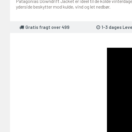
Patagonias Downdrift Jacket er ideel til de kolde vinterda
yderside beskytter mod kulde, vind og let nedbør.
Gratis fragt over 499
1-3 dages Leve
T PÅ 2000,-