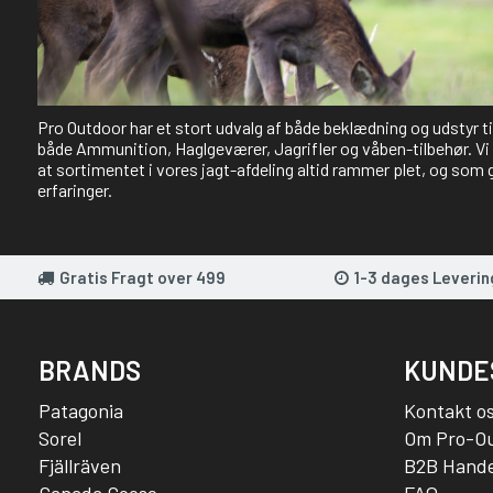
Pro Outdoor har et stort udvalg af både beklædning og udstyr t
både Ammunition, Haglgeværer, Jagrifler og våben-tilbehør. Vi 
at sortimentet i vores jagt-afdeling altid rammer plet, og som 
erfaringer.
Gratis Fragt over 499
1-3 dages Leverin
BRANDS
KUNDE
Patagonia
Kontakt o
Sorel
Om Pro-O
Fjällräven
B2B Hande
Canada Goose
FAQ