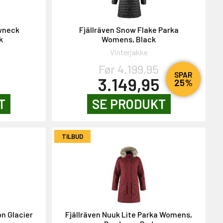
wneck
Fjällräven Snow Flake Parka
k
Womens, Black
e
Vinterjakke
Før 4.199,95
SPAR
3.149,95
25%
T
SE PRODUKT
TILBUD
n Glacier
Fjällräven Nuuk Lite Parka Womens,