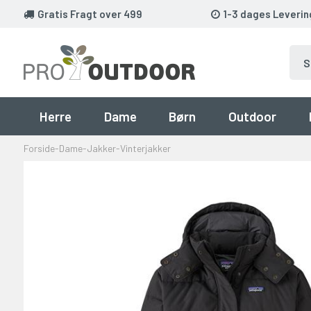
Gratis Fragt over 499
1-3 dages Leverin
Herre
Dame
Børn
Outdoor
Forside
-
Dame
-
Jakker
-
Vinterjakker