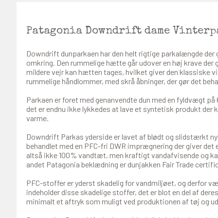
Patagonia Downdrift dame Vinterp
Downdrift dunparkaen har den helt rigtige parkalængde der gå
omkring. Den rummelige hætte går udover en høj krave der g
mildere vejr kan hætten tages, hvilket giver den klassiske vi
rummelige håndlommer, med skrå åbninger, der gør det beha
Parkaen er foret med genanvendte dun med en fyldvægt på 6
det er endnu ikke lykkedes at lave et syntetisk produkt der k
varme.
Downdrift Parkas yderside er lavet af blødt og slidstærkt nyl
behandlet med en PFC-fri DWR imprægnering der giver det e
altså ikke 100% vandtæt, men kraftigt vandafvisende og ka
andet Patagonia beklædning er dunjakken Fair Trade certific
PFC-stoffer er yderst skadelig for vandmiljøet, og derfor 
indeholder disse skadelige stoffer, det er blot en del af dere
minimalt et aftryk som muligt ved produktionen af tøj og ud