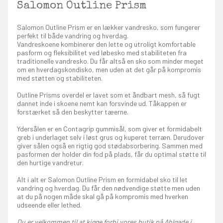
Salomon Outline Prism
Salomon Outline Prism er en lækker vandresko, som fungerer
perfekt til både vandring og hverdag.
Vandreskoene kombinerer den lette og utroligt komfortable
pasform og fleksibilitet ved løbesko med stabiliteten fra
traditionelle vandresko. Du får altså en sko som minder meget
om en hverdagskondisko, men uden at det går på kompromis
med støtten og stabiliteten.
Outline Prisms overdel er lavet som et åndbart mesh, så fugt
dannet inde i skoene nemt kan forsvinde ud. Tåkappen er
forstærket så den beskytter tæerne.
Ydersålen er en Contagrip gummisål, som giver et formidabelt
greb i underlaget selv i løst grus og kuperet terræn. Derudover
giver sålen også en rigtig god stødabsorbering. Sammen med
pasformen der holder din fod på plads, får du optimal støtte til
den hurtige vandretur.
Alt i alt er Salomon Outline Prism en formidabel sko til let
vandring og hverdag. Du får den nødvendige støtte men uden
at du på nogen måde skal gå på kompromis med hverken
udseende eller lethed.
Du er velkommen til at kigge forbi vores butik på Ahlgade i