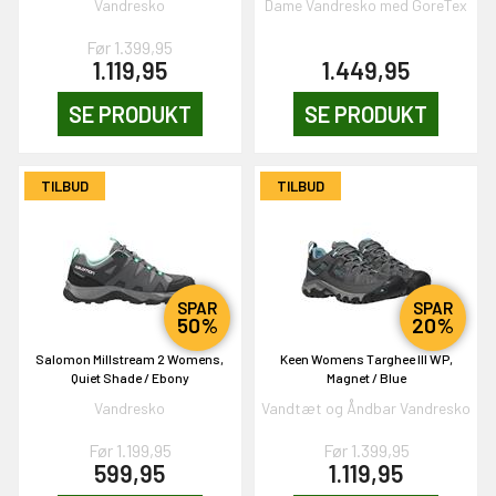
Vandresko
Dame Vandresko med GoreTex
Før 1.399,95
1.119,95
1.449,95
EKORT PÅ
SE PRODUKT
SE PRODUKT
en om et gavekort på
TILBUD
TILBUD
 gang om måneden
n gang
SPAR
SPAR
KORT
50%
20%
0,-
Salomon Millstream 2 Womens,
Keen Womens Targhee III WP,
Quiet Shade / Ebony
Magnet / Blue
Vandresko
Vandtæt og Åndbar Vandresko
& VIND!
Før 1.199,95
Før 1.399,95
599,95
1.119,95