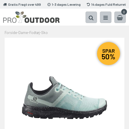
Gratis Fragt over 499
1-3 dages Levering
14 dages Fuld Returret
0
Forside
-
Dame
-
Fodtøj
-
Sko
SPAR
50%