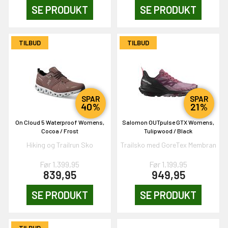
SE PRODUKT
SE PRODUKT
OG DELTAG!
TILBUD
TILBUD
NEJ TAK!
SPAR
SPAR
40%
21%
On Cloud 5 Waterproof Womens,
Salomon OUTpulse GTX Womens,
Cocoa / Frost
Tulipwood / Black
Hiking og Trailrun Sko
Trailsko med GoreTex Membran
Før 1.399,95
Før 1.199,95
839,95
949,95
SE PRODUKT
SE PRODUKT
TILBUD