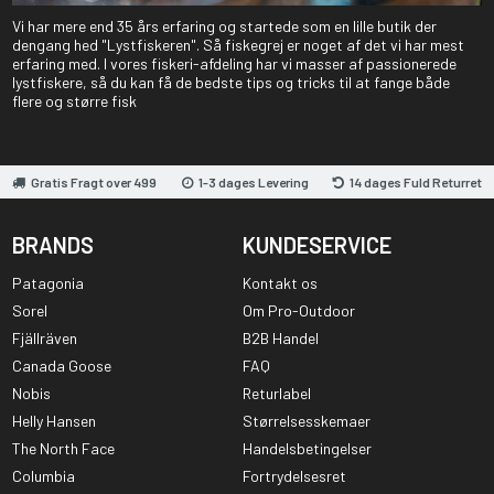
Vi har mere end 35 års erfaring og startede som en lille butik der
dengang hed "Lystfiskeren". Så fiskegrej er noget af det vi har mest
erfaring med. I vores fiskeri-afdeling har vi masser af passionerede
lystfiskere, så du kan få de bedste tips og tricks til at fange både
flere og større fisk
Gratis Fragt over 499
1-3 dages Levering
14 dages Fuld Returret
BRANDS
KUNDESERVICE
Patagonia
Kontakt os
Sorel
Om Pro-Outdoor
Fjällräven
B2B Handel
Canada Goose
FAQ
Nobis
Returlabel
Helly Hansen
Størrelsesskemaer
The North Face
Handelsbetingelser
Columbia
Fortrydelsesret