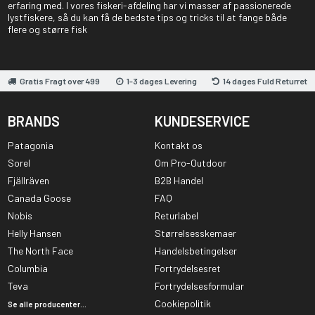
erfaring med. I vores fiskeri-afdeling har vi masser af passionerede
lystfiskere, så du kan få de bedste tips og tricks til at fange både
flere og større fisk
Gratis Fragt over 499
1-3 dages Levering
14 dages Fuld Returret
BRANDS
KUNDESERVICE
Patagonia
Kontakt os
Sorel
Om Pro-Outdoor
Fjällräven
B2B Handel
Canada Goose
FAQ
Nobis
Returlabel
Helly Hansen
Størrelsesskemaer
The North Face
Handelsbetingelser
Columbia
Fortrydelsesret
Teva
Fortrydelsesformular
Cookiepolitik
Se alle producenter...