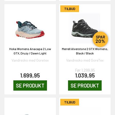
TILBUD
SPAR
20%
Hoka Womens Anacapa 2 Low
Merrell Alverstone 2 GTX Womens,
GTX, Druzy / Dawn Light
Black / Black
Vandresko med Goretex
Vandresko med GoreTex
Før 1.299,95
1.699,95
1.039,95
SE PRODUKT
SE PRODUKT
TILBUD