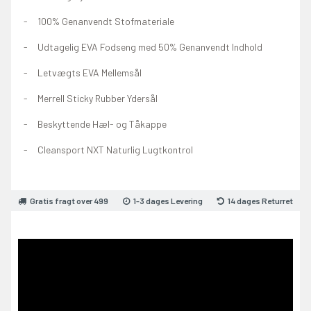
100% Genanvendt Stofmateriale
Udtagelig EVA Fodseng med 50% Genanvendt Indhold
Letvægts EVA Mellemsål
Merrell Sticky Rubber Ydersål
Beskyttende Hæl- og Tåkappe
Cleansport NXT Naturlig Lugtkontrol
Gratis fragt over 499
1-3 dages Levering
14 dages Returret