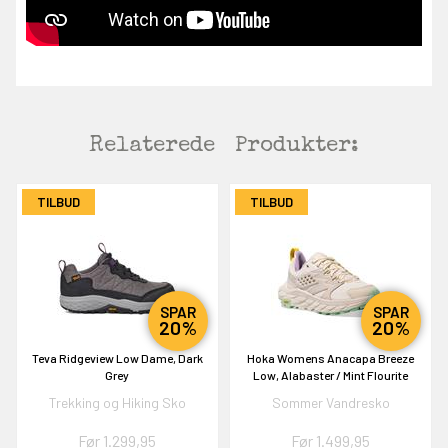
Relaterede
Produkter:
TILBUD
TILBUD
EKORT PÅ
SPAR
SPAR
20%
20%
en om et gavekort på
Teva Ridgeview Low Dame, Dark
Hoka Womens Anacapa Breeze
 gang om måneden
Grey
Low, Alabaster / Mint Flourite
n gang
Trekking og Hiking Sko
Sommer Vandresko
Før 1.299,95
Før 1.499,95