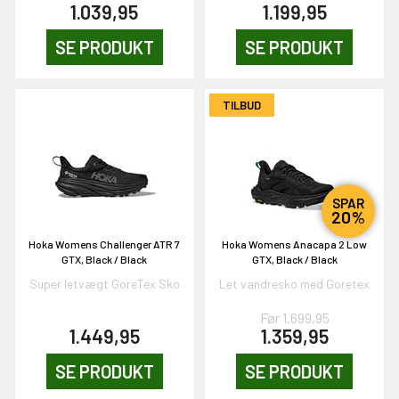
1.039,95
1.199,95
KORT
SE PRODUKT
SE PRODUKT
0,-
TILBUD
& VIND!
SPAR
20%
OG DELTAG!
Hoka Womens Challenger ATR 7
Hoka Womens Anacapa 2 Low
GTX, Black / Black
GTX, Black / Black
Super letvægt GoreTex Sko
Let vandresko med Goretex
NEJ TAK!
Før 1.699,95
1.449,95
1.359,95
SE PRODUKT
SE PRODUKT