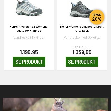
SPAR
20%
Merrell Alverstone 2 Womens,
Merrell Womens Claypool 2 Sport
Altitude / Highrise
GTX, Rock
Vandresko til kvinder
Vandresko med Goretex
Før 1.299,95
1.199,95
1.039,95
SE PRODUKT
SE PRODUKT