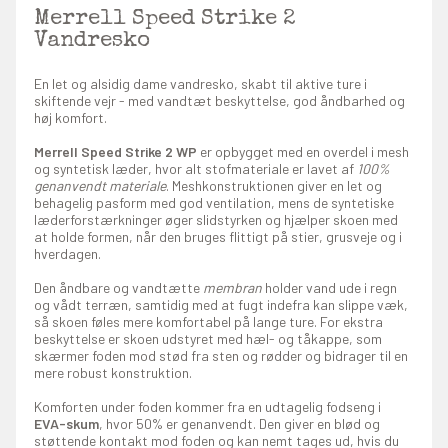
Merrell Speed Strike 2
Vandresko
En let og alsidig dame vandresko, skabt til aktive ture i
skiftende vejr - med vandtæt beskyttelse, god åndbarhed og
høj komfort.
Merrell Speed Strike 2 WP
er opbygget med en overdel i mesh
og syntetisk læder, hvor alt stofmateriale er lavet af
100%
genanvendt materiale
. Meshkonstruktionen giver en let og
behagelig pasform med god ventilation, mens de syntetiske
læderforstærkninger øger slidstyrken og hjælper skoen med
at holde formen, når den bruges flittigt på stier, grusveje og i
hverdagen.
Den åndbare og vandtætte
membran
holder vand ude i regn
og vådt terræn, samtidig med at fugt indefra kan slippe væk,
så skoen føles mere komfortabel på lange ture. For ekstra
beskyttelse er skoen udstyret med hæl- og tåkappe, som
skærmer foden mod stød fra sten og rødder og bidrager til en
mere robust konstruktion.
Komforten under foden kommer fra en udtagelig fodseng i
EVA-skum
, hvor 50% er genanvendt. Den giver en blød og
støttende kontakt mod foden og kan nemt tages ud, hvis du