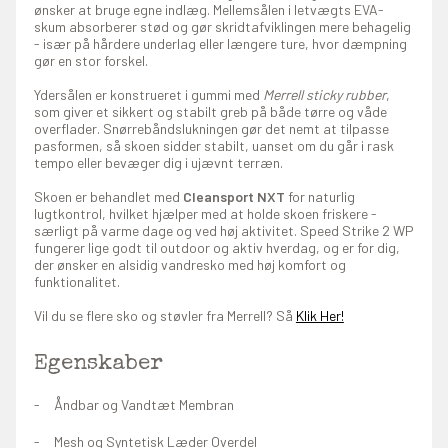
ønsker at bruge egne indlæg. Mellemsålen i letvægts EVA-
skum absorberer stød og gør skridtafviklingen mere behagelig
- især på hårdere underlag eller længere ture, hvor dæmpning
gør en stor forskel.
Ydersålen er konstrueret i gummi med
Merrell sticky rubber
,
som giver et sikkert og stabilt greb på både tørre og våde
overflader. Snørrebåndslukningen gør det nemt at tilpasse
pasformen, så skoen sidder stabilt, uanset om du går i rask
tempo eller bevæger dig i ujævnt terræn.
Skoen er behandlet med
Cleansport NXT
for naturlig
lugtkontrol, hvilket hjælper med at holde skoen friskere -
særligt på varme dage og ved høj aktivitet. Speed Strike 2 WP
fungerer lige godt til outdoor og aktiv hverdag, og er for dig,
der ønsker en alsidig vandresko med høj komfort og
funktionalitet.
Vil du se flere sko og støvler fra Merrell? Så
Klik Her!
Egenskaber
Åndbar og Vandtæt Membran
Mesh og Syntetisk Læder Overdel