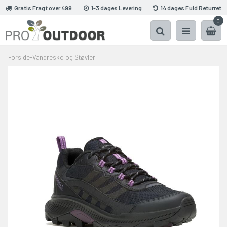
Gratis Fragt over 499
1-3 dages Levering
14 dages Fuld Returret
0
Forside
-
Vandresko og Støvler