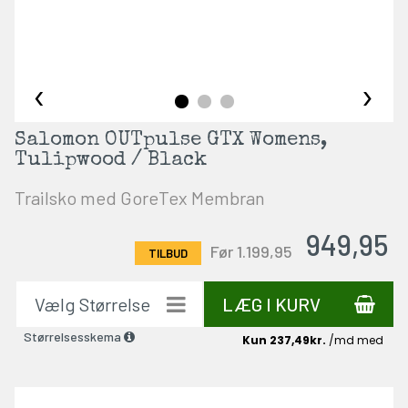
‹
›
Salomon OUTpulse GTX Womens,
Tulipwood / Black
Trailsko med GoreTex Membran
949,95
Før 1.199,95
LÆG I KURV
Størrelsesskema