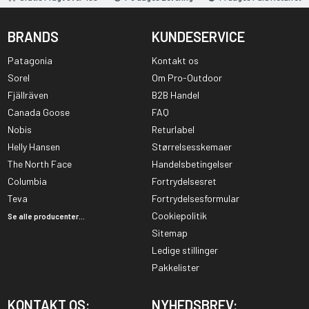
BRANDS
KUNDESERVICE
Patagonia
Kontakt os
Sorel
Om Pro-Outdoor
Fjällräven
B2B Handel
Canada Goose
FAQ
Nobis
Returlabel
Helly Hansen
Størrelsesskemaer
The North Face
Handelsbetingelser
Columbia
Fortrydelsesret
Teva
Fortrydelsesformular
Cookiepolitik
Se alle producenter...
Sitemap
Ledige stillinger
Pakkelister
KONTAKT OS:
NYHEDSBREV: