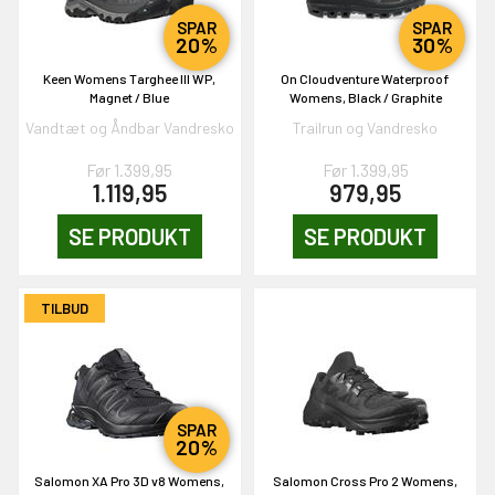
SPAR
SPAR
20%
30%
Keen Womens Targhee III WP,
On Cloudventure Waterproof
Magnet / Blue
Womens, Black / Graphite
Vandtæt og Åndbar Vandresko
Trailrun og Vandresko
Før 1.399,95
Før 1.399,95
1.119,95
979,95
SE PRODUKT
SE PRODUKT
TILBUD
SPAR
20%
Salomon XA Pro 3D v8 Womens,
Salomon Cross Pro 2 Womens,