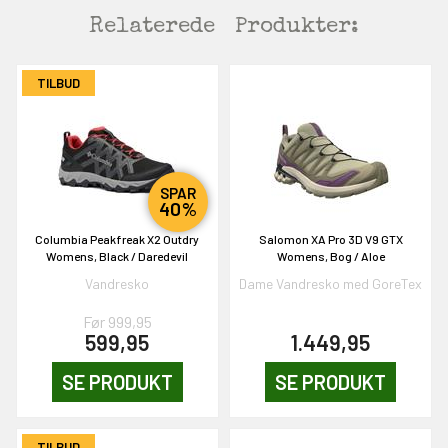
Relaterede
Produkter:
TILBUD
SPAR
40%
EKORT PÅ
Columbia Peakfreak X2 Outdry
Salomon XA Pro 3D V9 GTX
Womens, Black / Daredevil
Womens, Bog / Aloe
Vandresko
Dame Vandresko med GoreTex
en om et gavekort på
 gang om måneden
Før 999,95
n gang
599,95
1.449,95
SE PRODUKT
SE PRODUKT
KORT
TILBUD