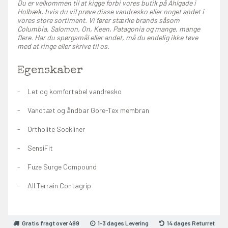
Du er velkommen til at kigge forbi vores butik på Ahlgade i
Holbæk, hvis du vil prøve disse vandresko eller noget andet i
vores store sortiment. Vi fører stærke brands såsom
Columbia, Salomon, On, Keen, Patagonia og mange, mange
flere. Har du spørgsmål eller andet, må du endelig ikke tøve
med at ringe eller skrive til os.
Egenskaber
Let og komfortabel vandresko
Vandtæt og åndbar Gore-Tex membran
Ortholite Sockliner
SensiFit
Fuze Surge Compound
All Terrain Contagrip
Gratis fragt over 499
1-3 dages Levering
14 dages Returret