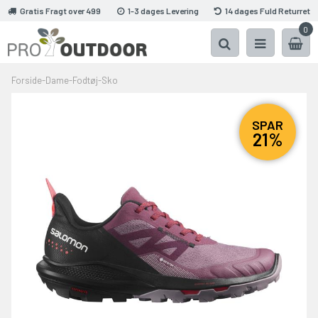
Gratis Fragt over 499
1-3 dages Levering
14 dages Fuld Returret
0
Forside
-
Dame
-
Fodtøj
-
Sko
SPAR
21%