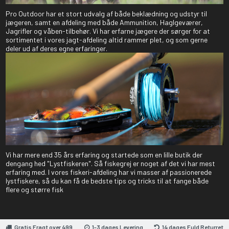
Pro Outdoor har et stort udvalg af både beklædning og udstyr til
jægeren, samt en afdeling med både Ammunition, Haglgeværer,
Jagrifler og våben-tilbehør. Vi har erfarne jægere der sørger for at
sortimentet i vores jagt-afdeling altid rammer plet, og som gerne
deler ud af deres egne erfaringer.
Vi har mere end 35 års erfaring og startede som en lille butik der
dengang hed "Lystfiskeren". Så fiskegrej er noget af det vi har mest
erfaring med. I vores fiskeri-afdeling har vi masser af passionerede
lystfiskere, så du kan få de bedste tips og tricks til at fange både
flere og større fisk
Gratis Fragt over 499
1-3 dages Levering
14 dages Fuld Returret