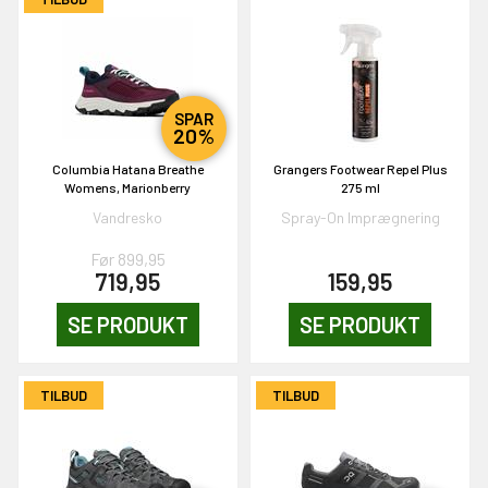
0,-
& VIND!
SPAR
20%
Columbia Hatana Breathe
Grangers Footwear Repel Plus
Womens, Marionberry
275 ml
Vandresko
Spray-On Imprægnering
OG DELTAG!
Før 899,95
719,95
159,95
NEJ TAK!
SE PRODUKT
SE PRODUKT
TILBUD
TILBUD