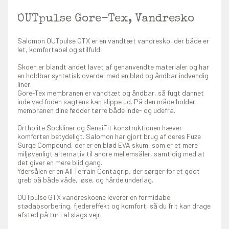
OUTpulse Gore-Tex, Vandresko
Salomon OUTpulse GTX er en vandtæt vandresko, der både er
let, komfortabel og stilfuld.
Skoen er blandt andet lavet af genanvendte materialer og har
en holdbar syntetisk overdel med en blød og åndbar indvendig
liner.
Gore-Tex membranen er vandtæt og åndbar, så fugt dannet
inde ved foden sagtens kan slippe ud. På den måde holder
membranen dine fødder tørre både inde- og udefra.
Ortholite Sockliner og SensiFit konstruktionen hæver
komforten betydeligt. Salomon har gjort brug af deres Fuze
Surge Compound, der er en blød EVA skum, som er et mere
miljøvenligt alternativ til andre mellemsåler, samtidig med at
det giver en mere blid gang.
Ydersålen er en All Terrain Contagrip, der sørger for et godt
greb på både våde, løse, og hårde underlag.
OUTpulse GTX vandreskoene leverer en formidabel
stødabsorbering, fjedereffekt og komfort, så du frit kan drage
afsted på tur i al slags vejr.