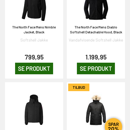
The North Face Mens Nimble
The North Face Mens Diablo
Jacket, Black
Softshell Detachable Hood, Black
Softshell Jakke
Vandafvisende Softshell Jakke
EKORT PÅ
799,95
1.199,95
SE PRODUKT
SE PRODUKT
en om et gavekort på
 gang om måneden
n gang
TILBUD
KORT
0,-
SPAR
20%