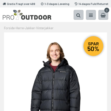
Gratis Fragt over 499
1-3 dages Levering
14 dages Fuld Returret
0
Forside
-
Herre
-
Jakker
-
Vinterjakker
SPAR
50%