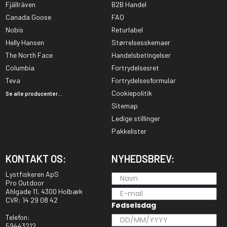
Fjällräven
B2B Handel
Canada Goose
FAQ
Nobis
Returlabel
Helly Hansen
Størrelsesskemaer
The North Face
Handelsbetingelser
Columbia
Fortrydelsesret
Teva
Fortrydelsesformular
Cookiepolitik
Se alle producenter...
Sitemap
Ledige stillinger
Pakkelister
KONTAKT OS:
NYHEDSBREV:
Lystfiskeren ApS
Pro Outdoor
Ahlgade 11, 4300 Holbæk
CVR: 14 29 08 42
Fødselsdag
Telefon:
59443212