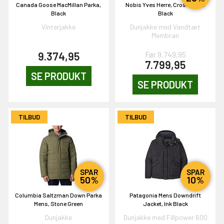
Canada Goose MacMillan Parka,
Nobis Yves Herre, Crosshatch
& VIND!
Black
Black
Vinterjakke
Dunjakke med Vandtæt
Membran
9.374,95
Før 9.749,95
7.799,95
SE PRODUKT
OG DELTAG!
SE PRODUKT
NEJ TAK!
TILBUD
TILBUD
SPAR
SPAR
50%
10%
Columbia Saltzman Down Parka
Patagonia Mens Downdrift
Mens, Stone Green
Jacket, Ink Black
Dunjakke
Dunjakke med Fillpower 600