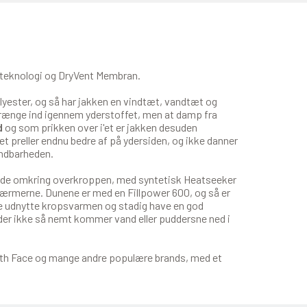
rteknologi og DryVent Membran.
yester, og så har jakken en vindtæt, vandtæt og
rænge ind igennem yderstoffet, men at damp fra
d
og som prikken over i'et er jakken desuden
 preller endnu bedre af på ydersiden, og ikke danner
åndbarheden.
 inde omkring overkroppen, med syntetisk Heatseeker
 i ærmerne. Dunene er med en Fillpower 600, og så er
nne udnytte kropsvarmen og stadig have en god
 der ikke så nemt kommer vand eller puddersne ned i
orth Face og mange andre populære brands, med et