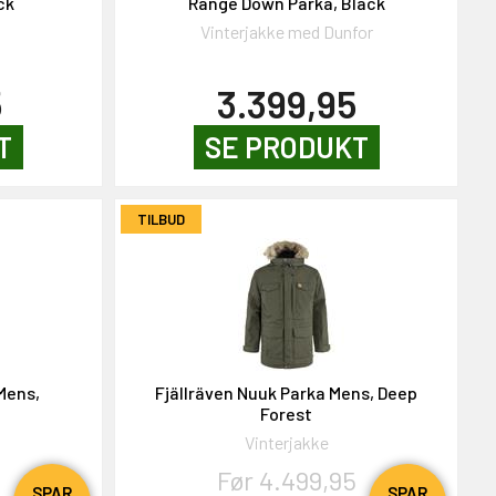
ck
Range Down Parka, Black
Vinterjakke med Dunfor
5
3.399,95
T
SE PRODUKT
TILBUD
Mens,
Fjällräven Nuuk Parka Mens, Deep
Forest
Vinterjakke
Før 4.499,95
SPAR
SPAR