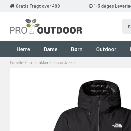
Gratis Fragt over 499
1-3 dages Leverin
Herre
Dame
Børn
Outdoor
Forside
-
Herre
-
Jakker
-
Luksus Jakker