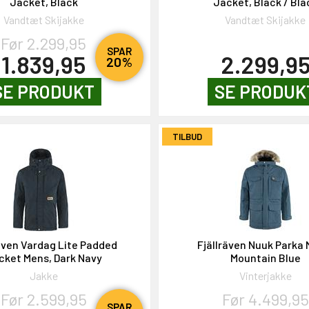
Jacket, Black
Jacket, Black / Bla
Vandtæt Skijakke
Vandtæt Skijakke
Før 2.299,95
SPAR
1.839,95
2.299,9
20%
SE PRODUKT
SE PRODUK
TILBUD
räven Vardag Lite Padded
Fjällräven Nuuk Parka 
cket Mens, Dark Navy
Mountain Blue
Jakke
Vinterjakke
Før 2.599,95
Før 4.499,95
SPAR