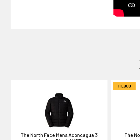
 gavekort på 2000,-
den
GAVEKORT
2000,-
TILBUD
OG DELTAG!
The North Face Mens Aconcagua 3
The No
NEJ TAK!