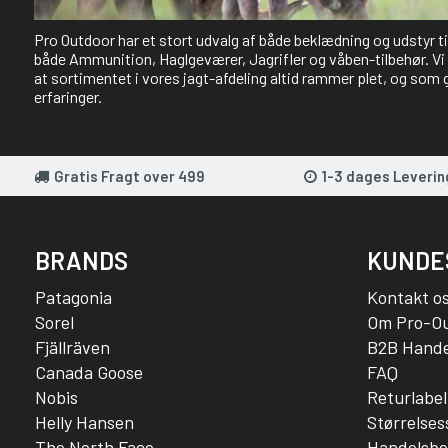
Pro Outdoor har et stort udvalg af både beklædning og udstyr t
både Ammunition, Haglgeværer, Jagrifler og våben-tilbehør. Vi 
at sortimentet i vores jagt-afdeling altid rammer plet, og som 
erfaringer.
Gratis Fragt over 499
1-3 dages Leverin
BRANDS
KUNDE
Patagonia
Kontakt o
Sorel
Om Pro-O
Fjällräven
B2B Hande
Canada Goose
FAQ
Nobis
Returlabel
Helly Hansen
Størrelse
The North Face
Handelsbe