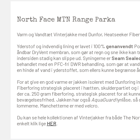
North Face MTN Range Parka
Varm og Vandtæt Vinterjakke med Dunfor, Heatseeker Fibe
Yderstof og indvendig lining er lavet i 100%
genanvendt
Pol
åndbar DryVent membran, som gør at regn og sne ikke kan t
indersiden stadig kan slippe ud. Syningerne er
Seam Seale
behandlet med en PFC-fri DWR behandling, som gør at vandet
en hinde af vand i yderstoffet, som ellers kunne begrænse 
For at give en god varme er jakken isoleret med Dunforing
Fiberforing strategisk placeret i hætten, skulderpartiet og
der ca. 250 gram fiberforing, strategisk placeret for at ku
bevægelsesfrihed. Jakken har også
AquaGuard
lynlåse, så
lommerne. Manchetterne er med velcro.
Du kan se hele kollektionen af Vinterjakker fra både The N
enkelt klik lige
HER
.