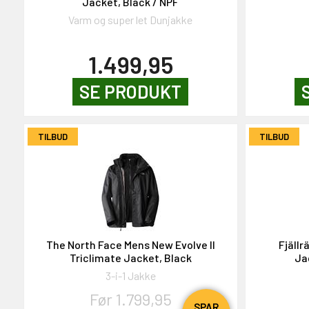
Jacket, Black / NPF
Varm og super let Dunjakke
1.499,95
SE PRODUKT
TILBUD
TILBUD
The North Face Mens New Evolve II
Fjäll
Triclimate Jacket, Black
Ja
3-i-1 Jakke
Før 1.799,95
SPAR