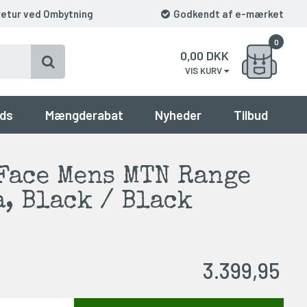
retur ved Ombytning
Godkendt af e-mærket
0
0,00
DKK
VIS KURV
ds
Mængderabat
Nyheder
Tilbud
Face Mens MTN Range
, Black / Black
3.399,95