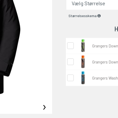
Størrelsesskema
H
Grangers Down
Grangers Down
Grangers Wash 
›