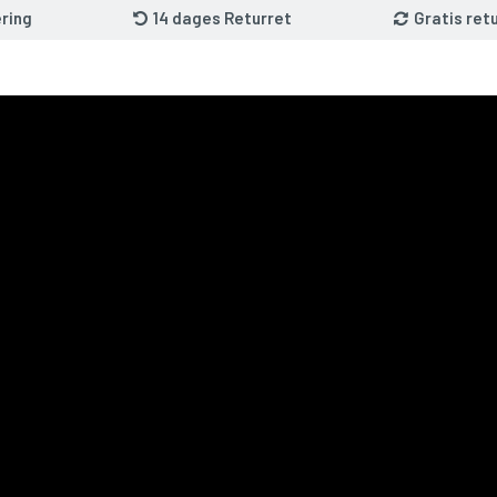
ring
14 dages Returret
Gratis ret