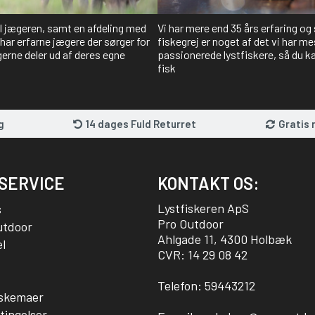
il jægeren, samt en afdeling med
Vi har mere end 35 års erfaring og
har erfarne jægere der sørger for
fiskegrej er noget af det vi har me
gerne deler ud af deres egne
passionerede lystfiskere, så du kan
fisk
g
14 dages Fuld Returret
Gratis 
SERVICE
KONTAKT OS:
Lystfiskeren ApS
s
Pro Outdoor
utdoor
Ahlgade 11, 4300 Holbæk
l
CVR: 14 29 08 42
Telefon:
59443212
sskemaer
tingelser