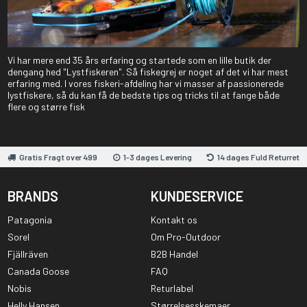
Vi har mere end 35 års erfaring og startede som en lille butik der
dengang hed "Lystfiskeren". Så fiskegrej er noget af det vi har mest
erfaring med. I vores fiskeri-afdeling har vi masser af passionerede
lystfiskere, så du kan få de bedste tips og tricks til at fange både
flere og større fisk
Gratis Fragt over 499
1-3 dages Levering
14 dages Fuld Returret
BRANDS
KUNDESERVICE
Patagonia
Kontakt os
Sorel
Om Pro-Outdoor
Fjällräven
B2B Handel
Canada Goose
FAQ
Nobis
Returlabel
Helly Hansen
Størrelsesskemaer