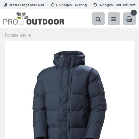
Gratis Fragt over 499
1-3 dages Levering
14 dages Fuld Returret
0
Forside
-
Jakke