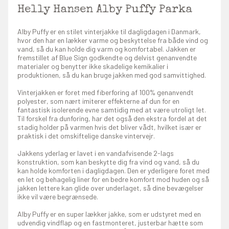
Helly Hansen Alby Puffy Parka
Alby Puffy er en stilet vinterjakke til dagligdagen i Danmark,
hvor den har en lækker varme og beskyttelse fra både vind og
vand, så du kan holde dig varm og komfortabel. Jakken er
fremstillet af Blue Sign godkendte og delvist genanvendte
materialer og benytter ikke skadelige kemikalier i
produktionen, så du kan bruge jakken med god samvittighed.
Vinterjakken er foret med fiberforing af 100% genanvendt
polyester, som nært imiterer effekterne af dun for en
fantastisk isolerende evne samtidig med at være utroligt let.
Til forskel fra dunforing, har det også den ekstra fordel at det
stadig holder på varmen hvis det bliver vådt, hvilket især er
praktisk i det omskiftelige danske vintervejr.
Jakkens yderlag er lavet i en vandafvisende 2-lags
konstruktion, som kan beskytte dig fra vind og vand, så du
kan holde komforten i dagligdagen. Den er yderligere foret med
en let og behagelig liner for en bedre komfort mod huden og så
jakken lettere kan glide over underlaget, så dine bevægelser
ikke vil være begrænsede.
Alby Puffy er en super lækker jakke, som er udstyret med en
udvendig vindflap og en fastmonteret, justerbar hætte som