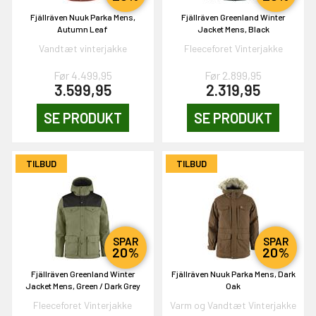
Fjällräven Nuuk Parka Mens,
Fjällräven Greenland Winter
Autumn Leaf
Jacket Mens, Black
Vandtæt vinterjakke
Fleeceforet Vinterjakke
Før 4.499,95
Før 2.899,95
EKORT PÅ
3.599,95
2.319,95
SE PRODUKT
SE PRODUKT
en om et gavekort på
 gang om måneden
n gang
TILBUD
TILBUD
KORT
SPAR
SPAR
0,-
20%
20%
Fjällräven Greenland Winter
Fjällräven Nuuk Parka Mens, Dark
Jacket Mens, Green / Dark Grey
Oak
& VIND!
Fleeceforet Vinterjakke
Varm og Vandtæt Vinterjakke