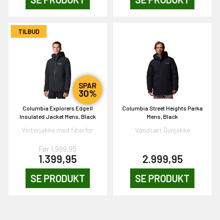
TILBUD
SPAR
30%
Columbia Explorers Edge II
Columbia Street Heights Parka
Insulated Jacket Mens, Black
Mens, Black
Vinterjakke med fiberfor
Vandtæt Dunjakke
Før 1.999,95
1.399,95
2.999,95
SE PRODUKT
SE PRODUKT