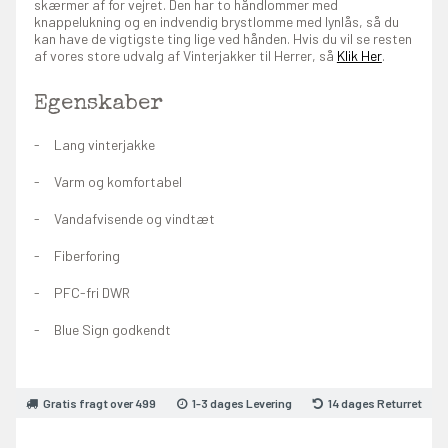
skærmer af for vejret. Den har to håndlommer med
knappelukning og en indvendig brystlomme med lynlås, så du
kan have de vigtigste ting lige ved hånden. Hvis du vil se resten
af vores store udvalg af Vinterjakker til Herrer, så
Klik Her
.
Egenskaber
Lang vinterjakke
Varm og komfortabel
Vandafvisende og vindtæt
Fiberforing
PFC-fri DWR
Blue Sign godkendt
Gratis fragt over 499
1-3 dages Levering
14 dages Returret