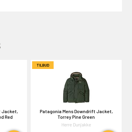
:
TILBUD
 Jacket,
Patagonia Mens Downdrift Jacket,
ed Red
Torrey Pine Green
Herre Dunjakke