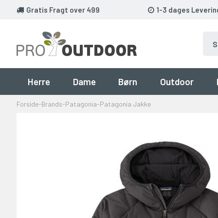
Gratis Fragt over 499
1-3 dages Leverin
Herre
Dame
Børn
Outdoor
Forside
-
Brands
-
Patagonia
-
Patagonia Jakke