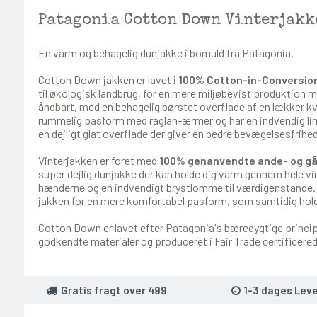
Patagonia Cotton Down Vinterjakk
En varm og behagelig dunjakke i bomuld fra Patagonia.
Cotton Down jakken er lavet i
100% Cotton-in-Conversio
til økologisk landbrug, for en mere miljøbevist produktion me
åndbart, med en behagelig børstet overflade af en lækker kva
rummelig pasform med raglan-ærmer og har en indvendig lin
en dejligt glat overflade der giver en bedre bevægelsesfrihe
Vinterjakken er foret med
100% genanvendte ande- og g
super dejlig dunjakke der kan holde dig varm gennem hele vi
hænderne og en indvendigt brystlomme til værdigenstande. D
jakken for en mere komfortabel pasform, som samtidig hold
Cotton Down er lavet efter Patagonia's bæredygtige princi
godkendte materialer og produceret i Fair Trade certificered
Gratis fragt over 499
1-3 dages Leve