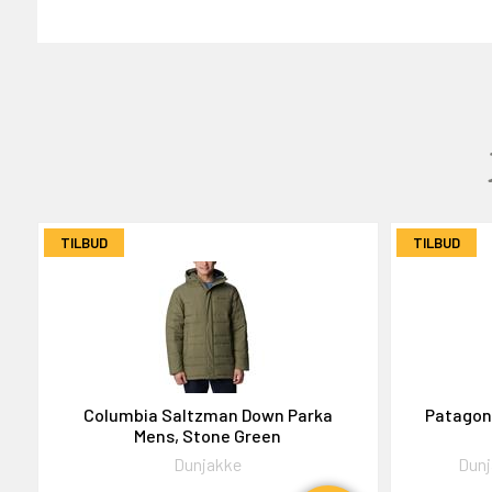
GAVEKORT
2000,-
TILBUD
TILBUD
OG DELTAG!
Columbia Saltzman Down Parka
Patagon
Mens, Stone Green
NEJ TAK!
Dunjakke
Dunj