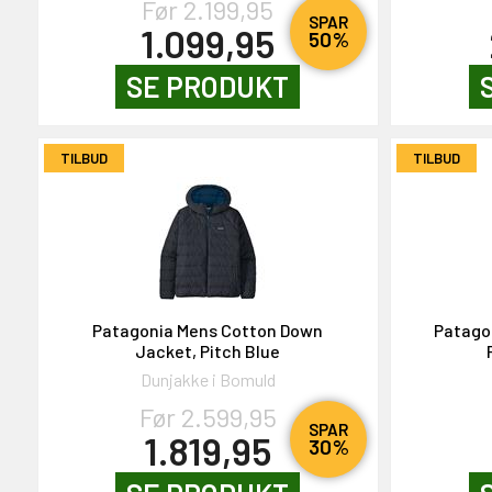
Før 2.199,95
SPAR
1.099,95
50%
SE PRODUKT
TILBUD
TILBUD
Patagonia Mens Cotton Down
Patago
Jacket, Pitch Blue
Dunjakke i Bomuld
Før 2.599,95
SPAR
1.819,95
30%