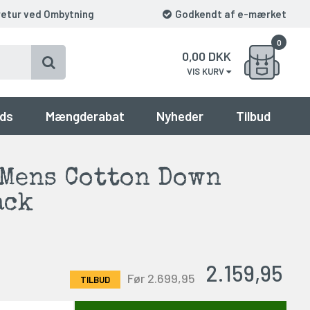
retur ved Ombytning
Godkendt af e-mærket
0
0,00
DKK
VIS KURV
ds
Mængderabat
Nyheder
Tilbud
 Mens Cotton Down
ack
2.159,95
Før 2.699,95