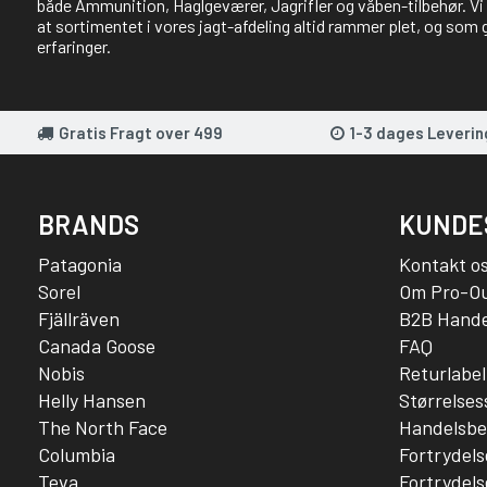
både Ammunition, Haglgeværer, Jagrifler og våben-tilbehør. Vi 
at sortimentet i vores jagt-afdeling altid rammer plet, og som 
erfaringer.
Gratis Fragt over 499
1-3 dages Leverin
BRANDS
KUNDE
Patagonia
Kontakt o
Sorel
Om Pro-O
Fjällräven
B2B Hande
Canada Goose
FAQ
Nobis
Returlabel
Helly Hansen
Størrelse
The North Face
Handelsbe
Columbia
Fortrydels
Teva
Fortrydels