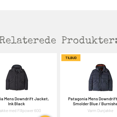
Relaterede
Produkter
TILBUD
ia Mens Downdrift Jacket,
Patagonia Mens Downdrift
Ink Black
Smolder Blue / Burnish
akke med Fillpower 600
Varm Dunjakke