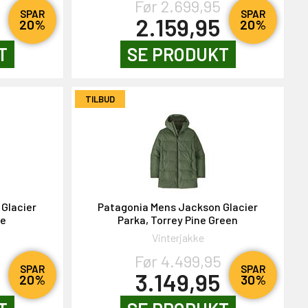
Før 2.699,95
SPAR
SPAR
2.159,95
20%
20%
T
SE PRODUKT
TILBUD
Glacier
Patagonia Mens Jackson Glacier
ue
Parka, Torrey Pine Green
Vinterjakke
Før 4.499,95
SPAR
SPAR
3.149,95
20%
30%