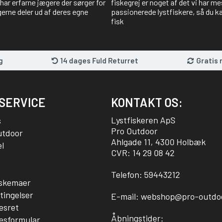
har erfarne jægere der sørger for
fiskegrej er noget af det vi har me
gerne deler ud af deres egne
passionerede lystfiskere, så du kan
fisk
g
14 dages Fuld Returret
Gratis 
SERVICE
KONTAKT OS:
Lystfiskeren ApS
s
Pro Outdoor
utdoor
Ahlgade 11, 4300 Holbæk
l
CVR: 14 29 08 42
Telefon:
59443212
sskemaer
tingelser
E-mail:
webshop@pro-outdo
esret
Åbningstider:
esformular