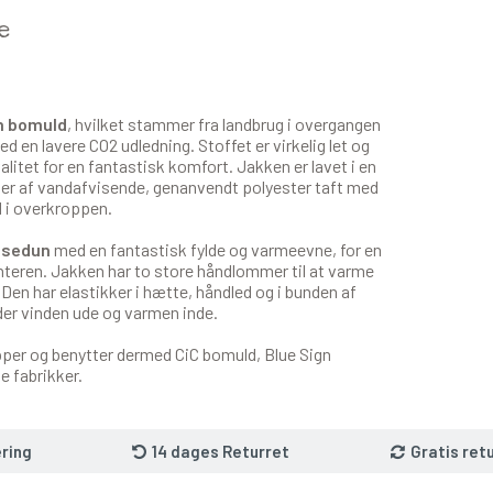
e
n bomuld
, hvilket stammer fra landbrug i overgangen
d en lavere CO2 udledning. Stoffet er virkelig let og
litet for en fantastisk komfort. Jakken er lavet i en
er af vandafvisende, genanvendt polyester taft med
d i overkroppen.
åsedun
med en fantastisk fylde og varmeevne, for en
nteren. Jakken har to store håndlommer til at varme
en har elastikker i hætte, håndled og i bunden af
er vinden ude og varmen inde.
pper og benytter dermed CiC bomuld, Blue Sign
e fabrikker.
ring
14 dages Returret
Gratis ret