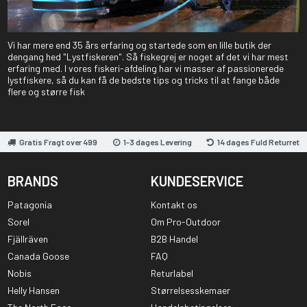
Vi har mere end 35 års erfaring og startede som en lille butik der
dengang hed "Lystfiskeren". Så fiskegrej er noget af det vi har mest
erfaring med. I vores fiskeri-afdeling har vi masser af passionerede
lystfiskere, så du kan få de bedste tips og tricks til at fange både
flere og større fisk
Gratis Fragt over 499
1-3 dages Levering
14 dages Fuld Returret
BRANDS
KUNDESERVICE
Patagonia
Kontakt os
Sorel
Om Pro-Outdoor
Fjällräven
B2B Handel
Canada Goose
FAQ
Nobis
Returlabel
Helly Hansen
Størrelsesskemaer