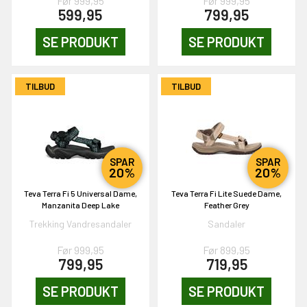
Før 999,95
Før 999,95
599,95
799,95
SE PRODUKT
SE PRODUKT
OG DELTAG!
TILBUD
TILBUD
NEJ TAK!
SPAR
SPAR
20%
20%
Teva Terra Fi 5 Universal Dame,
Teva Terra Fi Lite Suede Dame,
Manzanita Deep Lake
Feather Grey
Trekking Vandresandaler
Sandaler
Før 999,95
Før 899,95
799,95
719,95
SE PRODUKT
SE PRODUKT