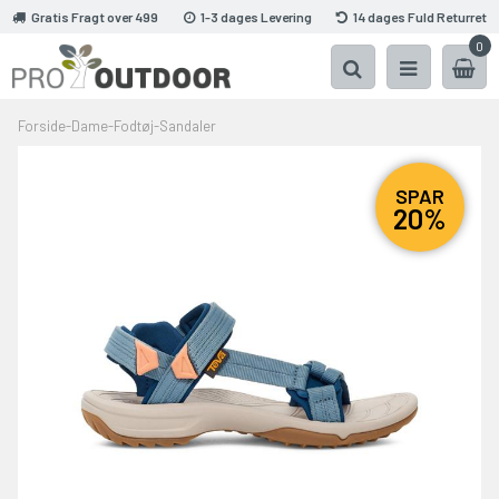
Gratis Fragt over 499
1-3 dages Levering
14 dages Fuld Returret
0
Forside
-
Dame
-
Fodtøj
-
Sandaler
SPAR
20%