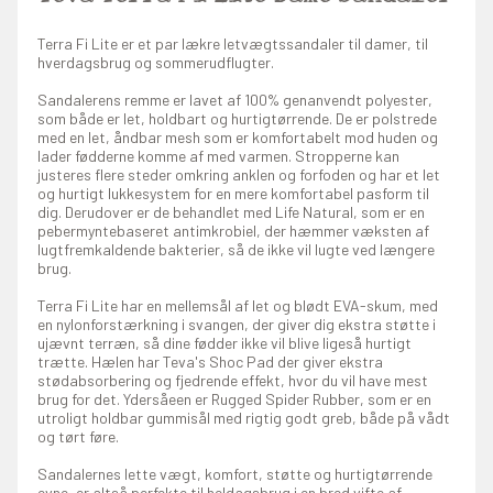
Terra Fi Lite er et par lækre letvægtssandaler til damer, til
hverdagsbrug og sommerudflugter.
Sandalerens remme er lavet af 100% genanvendt polyester,
som både er let, holdbart og hurtigtørrende. De er polstrede
med en let, åndbar mesh som er komfortabelt mod huden og
lader fødderne komme af med varmen. Stropperne kan
justeres flere steder omkring anklen og forfoden og har et let
og hurtigt lukkesystem for en mere komfortabel pasform til
dig. Derudover er de behandlet med Life Natural, som er en
pebermyntebaseret antimkrobiel, der hæmmer væksten af
lugtfremkaldende bakterier, så de ikke vil lugte ved længere
brug.
Terra Fi Lite har en mellemsål af let og blødt EVA-skum, med
en nylonforstærkning i svangen, der giver dig ekstra støtte i
ujævnt terræn, så dine fødder ikke vil blive ligeså hurtigt
trætte. Hælen har Teva's Shoc Pad der giver ekstra
stødabsorbering og fjedrende effekt, hvor du vil have mest
brug for det. Ydersåeen er Rugged Spider Rubber, som er en
utroligt holdbar gummisål med rigtig godt greb, både på vådt
og tørt føre.
Sandalernes lette vægt, komfort, støtte og hurtigtørrende
evne, er altså perfekte til heldagsbrug i en bred vifte af