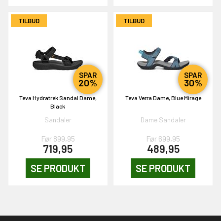
TILBUD
TILBUD
SPAR
SPAR
20%
30%
Teva Hydratrek Sandal Dame,
Teva Verra Dame, Blue Mirage
Black
Sandaler
Dame Sandaler
Før 899,95
Før 699,95
719,95
489,95
SE PRODUKT
SE PRODUKT