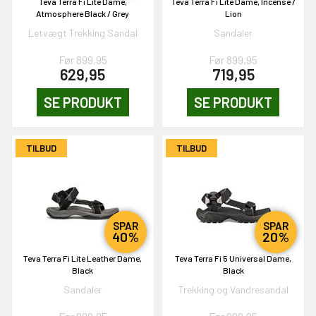
Teva Terra Fi Lite Dame,
Teva Terra Fi Lite Dame, Incense /
Atmosphere Black / Grey
Lion
Letvægt Trekking Sandal
Sandaler
Før 899,95
Før 899,95
EKORT PÅ
629,95
719,95
SE PRODUKT
SE PRODUKT
en om et gavekort på
 gang om måneden
TILBUD
TILBUD
n gang
KORT
SPAR
SPAR
40%
20%
0,-
Teva Terra Fi Lite Leather Dame,
Teva Terra Fi 5 Universal Dame,
Black
Black
Sandaler
Trekking og Vandresandal
& VIND!