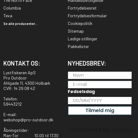
The North Face
Handelsbetingelser
Columbia
Fortrydelsesret
Teva
Fortrydelsesformular
Cookiepolitik
Se alle producenter...
Sitemap
Ledige stillinger
Pakkelister
KONTAKT OS:
NYHEDSBREV:
Lystfiskeren ApS
Pro Outdoor
Ahlgade 11, 4300 Holbæk
CVR: 14 29 08 42
Fødselsdag
Telefon:
59443212
Tilmeld mig
E-mail:
webshop@pro-outdoor.dk
Åbningstider:
Man-Tor
10.00 til 17.30