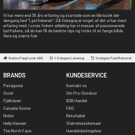
Vi har mere end 35 års erfaring og startede som en lille butik der
dengang hed "Lystfiskeren". Så fiskegrej er noget af det vi har mest
erfaring med. I vores fiskeri-afdeling har vi masser af passionerede
lystfiskere, så du kan få de bedste tips og tricks til at fange både
flere og større fisk
Gratis Fragt over 499
1-3 dages Levering
14 dages Fuld Returret
BRANDS
KUNDESERVICE
Patagonia
Kontakt os
Sorel
Om Pro-Outdoor
Fjällräven
B2B Handel
Canada Goose
FAQ
Nobis
Returlabel
Helly Hansen
Størrelsesskemaer
The North Face
Handelsbetingelser