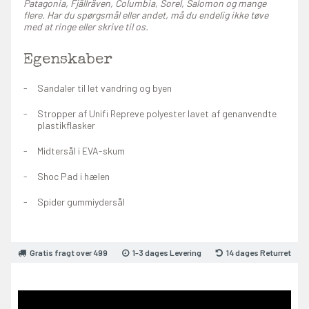
Patagonia, Fjällräven, Columbia, Sorel, Salomon og mange
flere. Har du spørgsmål eller andet, må du endelig ikke tøve
med at ringe eller skrive til os.
Egenskaber
Sandaler til let vandring og byen
Stropper af Unifi Repreve polyester lavet af genanvendte
plastikflasker
Midtersål i EVA-skum
Shoc Pad i hælen
Spider gummiydersål
Gratis fragt over 499
1-3 dages Levering
14 dages Returret