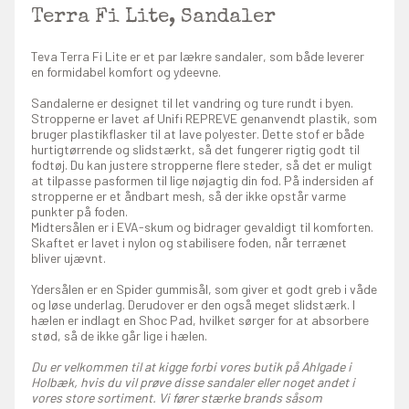
Terra Fi Lite, Sandaler
Teva Terra Fi Lite er et par lækre sandaler, som både leverer
en formidabel komfort og ydeevne.
Sandalerne er designet til let vandring og ture rundt i byen.
Stropperne er lavet af Unifi REPREVE genanvendt plastik, som
bruger plastikflasker til at lave polyester. Dette stof er både
hurtigtørrende og slidstærkt, så det fungerer rigtig godt til
fodtøj. Du kan justere stropperne flere steder, så det er muligt
at tilpasse pasformen til lige nøjagtig din fod. På indersiden af
stropperne er et åndbart mesh, så der ikke opstår varme
punkter på foden.
Midtersålen er i EVA-skum og bidrager gevaldigt til komforten.
Skaftet er lavet i nylon og stabilisere foden, når terrænet
bliver ujævnt.
Ydersålen er en Spider gummisål, som giver et godt greb i våde
og løse underlag. Derudover er den også meget slidstærk. I
hælen er indlagt en Shoc Pad, hvilket sørger for at absorbere
stød, så de ikke går lige i hælen.
Du er velkommen til at kigge forbi vores butik på Ahlgade i
Holbæk, hvis du vil prøve disse sandaler eller noget andet i
vores store sortiment. Vi fører stærke brands såsom