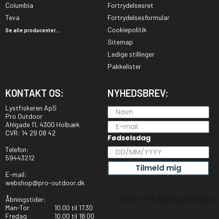
Columbia
Fortrydelsesret
Teva
Fortrydelsesformular
Cookiepolitik
Se alle producenter...
Sitemap
Ledige stillinger
Pakkelister
KONTAKT OS:
NYHEDSBREV:
Lystfiskeren ApS
Pro Outdoor
Ahlgade 11, 4300 Holbæk
CVR: 14 29 08 42
Fødselsdag
Telefon:
59443212
Tilmeld mig
E-mail:
webshop@pro-outdoor.dk
Åbningstider:
Man-Tor
10.00 til 17.30
Fredag
10.00 til 18.00