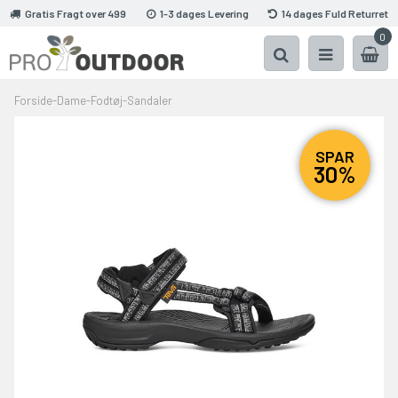
Gratis Fragt over 499
1-3 dages Levering
14 dages Fuld Returret
0
Forside
-
Dame
-
Fodtøj
-
Sandaler
SPAR
30%