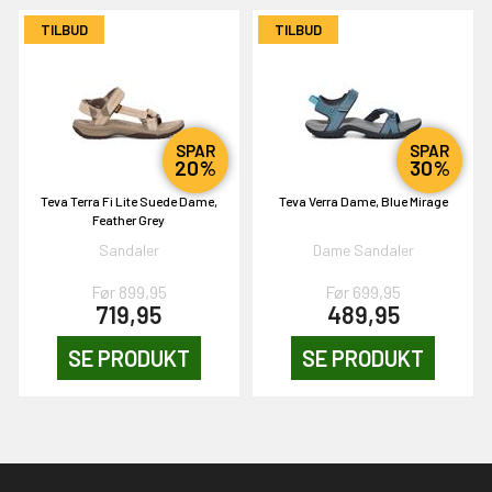
TILBUD
TILBUD
SPAR
SPAR
20%
30%
Teva Terra Fi Lite Suede Dame,
Teva Verra Dame, Blue Mirage
Feather Grey
Sandaler
Dame Sandaler
Før 899,95
Før 699,95
719,95
489,95
SE PRODUKT
SE PRODUKT