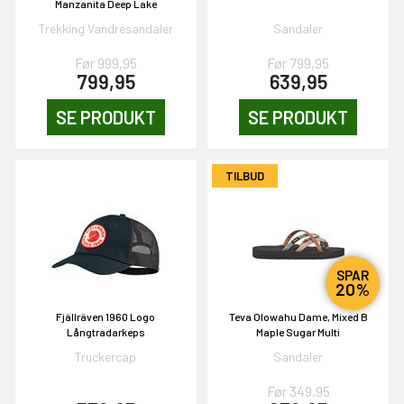
Manzanita Deep Lake
Trekking Vandresandaler
Sandaler
Før 999,95
Før 799,95
799,95
639,95
EKORT PÅ
SE PRODUKT
SE PRODUKT
en om et gavekort på
 gang om måneden
TILBUD
n gang
KORT
SPAR
20%
0,-
Fjällräven 1960 Logo
Teva Olowahu Dame, Mixed B
Långtradarkeps
Maple Sugar Multi
Truckercap
Sandaler
& VIND!
Før 349,95