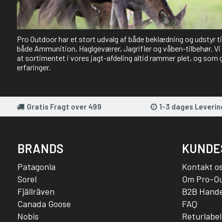
Pro Outdoor har et stort udvalg af både beklædning og udstyr t
både Ammunition, Haglgeværer, Jagrifler og våben-tilbehør. Vi 
at sortimentet i vores jagt-afdeling altid rammer plet, og som 
erfaringer.
Gratis Fragt over 499
1-3 dages Leverin
BRANDS
KUNDE
Patagonia
Kontakt o
Sorel
Om Pro-O
Fjällräven
B2B Hande
Canada Goose
FAQ
Nobis
Returlabel