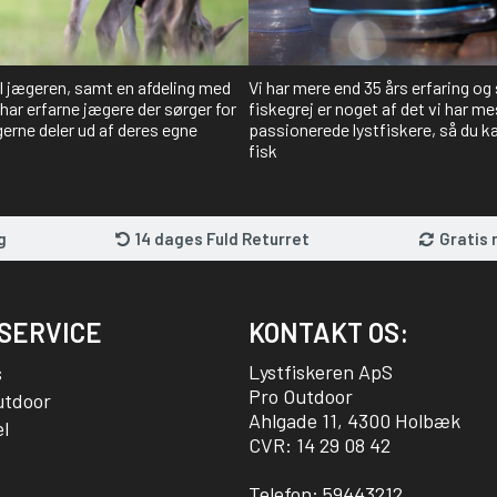
il jægeren, samt en afdeling med
Vi har mere end 35 års erfaring og
har erfarne jægere der sørger for
fiskegrej er noget af det vi har me
gerne deler ud af deres egne
passionerede lystfiskere, så du kan
fisk
g
14 dages Fuld Returret
Gratis 
SERVICE
KONTAKT OS:
Lystfiskeren ApS
s
Pro Outdoor
utdoor
Ahlgade 11, 4300 Holbæk
l
CVR: 14 29 08 42
Telefon:
59443212