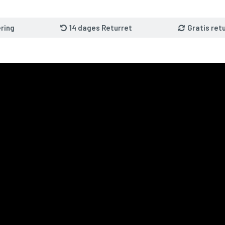
ring
14 dages Returret
Gratis ret