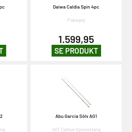
4pc
Daiwa Caldia Spin 4pc
Fiskegrej
5
1.599,95
T
SE PRODUKT
G2
Abu Garcia Sölv AG1
ang
40T Carbon Spinnestang