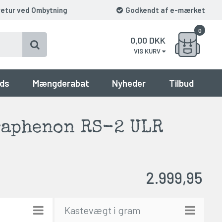
retur ved Ombytning
Godkendt af e-mærket
0
0,00
DKK
VIS KURV
ds
Mængderabat
Nyheder
Tilbud
raphenon RS-2 ULR
2.999,95