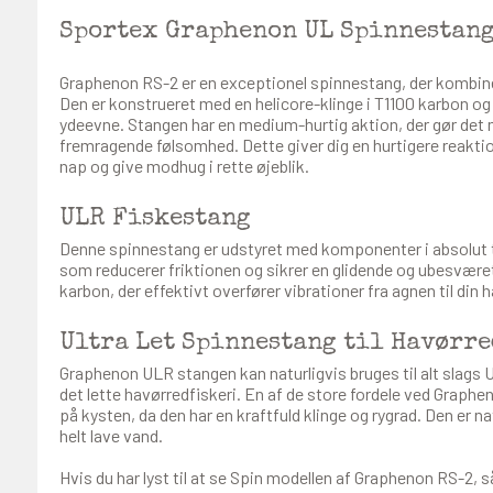
Sportex Graphenon UL Spinnestan
Graphenon RS-2 er en exceptionel spinnestang, der kombiner
Den er konstrueret med en helicore-klinge i T1100 karbon og
ydeevne. Stangen har en medium-hurtig aktion, der gør det 
fremragende følsomhed. Dette giver dig en hurtigere reaktio
nap og give modhug i rette øjeblik.
ULR Fiskestang
Denne spinnestang er udstyret med komponenter i absolut t
som reducerer friktionen og sikrer en glidende og ubesværet 
karbon, der effektivt overfører vibrationer fra agnen til din
Ultra Let Spinnestang til Havørre
Graphenon ULR stangen kan naturligvis bruges til alt slags U
det lette havørredfiskeri. En af de store fordele ved Graph
på kysten, da den har en kraftfuld klinge og rygrad. Den er nat
helt lave vand.
Hvis du har lyst til at se Spin modellen af Graphenon RS-2, s