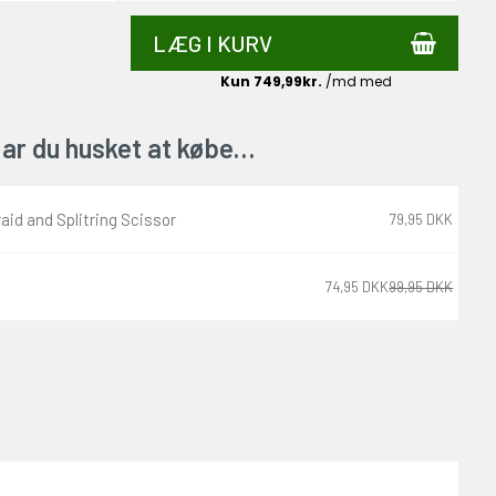
LÆG I KURV
ar du husket at købe…
aid and Splitring Scissor
79,95 DKK
74,95 DKK
99,95 DKK