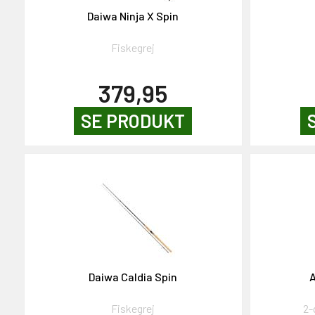
NEJ TAK!
Daiwa Ninja X Spin
Fiskegrej
379,95
SE PRODUKT
Daiwa Caldia Spin
A
Fiskegrej
2-