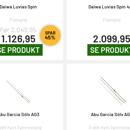
Daiwa Luvias Spin
Daiwa Luvias Spin 
Fiskegrej
Fiskegrej
Før 2.049,95
SPAR
1.126,95
2.099,9
45%
SE PRODUKT
SE PRODUK
bu Garcia Sölv AG3
Abu Garcia Sölv A
delt Kyst Spinnestang
3-delt Kyst Spinnest