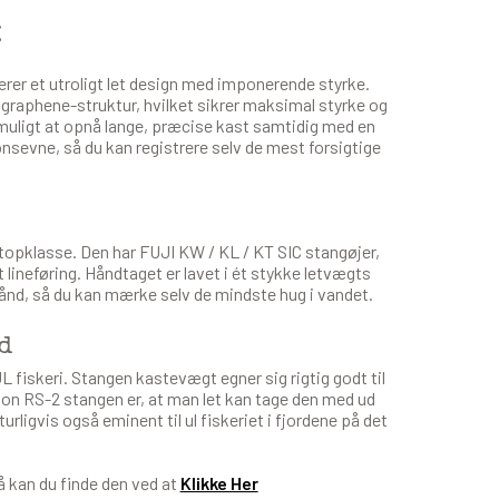
g
er et utroligt let design med imponerende styrke.
 graphene-struktur, hvilket sikrer maksimal styrke og
muligt at opnå lange, præcise kast samtidig med en
nsevne, så du kan registrere selv de mest forsigtige
opklasse. Den har FUJI KW / KL / KT SIC stangøjer,
lineføring. Håndtaget er lavet i ét stykke letvægts
 hånd, så du kan mærke selv de mindste hug i vandet.
d
L fiskeri. Stangen kastevægt egner sig rigtig godt til
enon RS-2 stangen er, at man let kan tage den med ud
urligvis også eminent til ul fiskeriet i fjordene på det
å kan du finde den ved at
Klikke Her