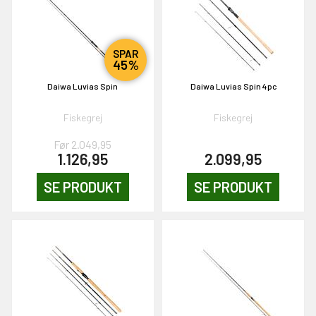
& VIND!
SPAR
45%
Daiwa Luvias Spin
Daiwa Luvias Spin 4pc
Fiskegrej
Fiskegrej
OG DELTAG!
Før 2.049,95
1.126,95
2.099,95
SE PRODUKT
SE PRODUKT
NEJ TAK!