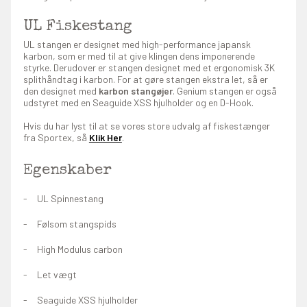
UL Fiskestang
UL stangen er designet med high-performance japansk
karbon, som er med til at give klingen dens imponerende
styrke. Derudover er stangen designet med et ergonomisk 3K
splithåndtag i karbon. For at gøre stangen ekstra let, så er
den designet med
karbon stangøjer
. Genium stangen er også
udstyret med en Seaguide XSS hjulholder og en D-Hook.
Hvis du har lyst til at se vores store udvalg af fiskestænger
fra Sportex, så
Klik Her
.
Egenskaber
UL Spinnestang
Følsom stangspids
High Modulus carbon
Let vægt
Seaguide XSS hjulholder