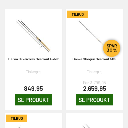
TILBUD
SPAR
30%
EKORT PÅ
Daiwa Silvercreek Seatrout 4-delt
Daiwa Shogun Seatrout AGS
Fiskegrej
Fiskegrej
en om et gavekort på
Før 3.799,95
 gang om måneden
849,95
2.659,95
n gang
SE PRODUKT
SE PRODUKT
KORT
TILBUD
0,-