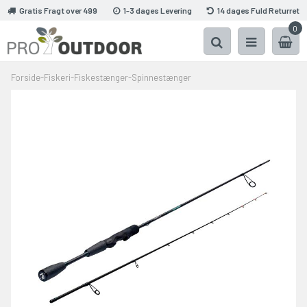
Gratis Fragt over 499
1-3 dages Levering
14 dages Fuld Returret
0
Forside
-
Fiskeri
-
Fiskestænger
-
Spinnestænger