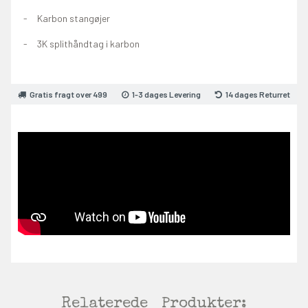
Karbon stangøjer
3K splithåndtag i karbon
Gratis fragt over 499
1-3 dages Levering
14 dages Returret
Relaterede
Produkter: