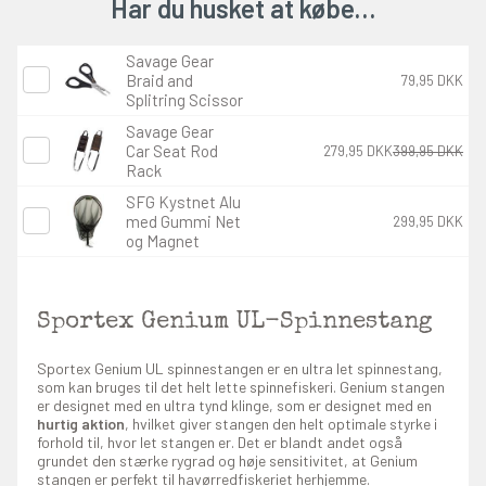
Har du husket at købe…
Savage Gear
Braid and
79,95 DKK
Splitring Scissor
Savage Gear
Car Seat Rod
279,95 DKK
399,95 DKK
Rack
SFG Kystnet Alu
med Gummi Net
299,95 DKK
og Magnet
Sportex Genium UL-Spinnestang
Sportex Genium UL spinnestangen er en ultra let spinnestang,
som kan bruges til det helt lette spinnefiskeri. Genium stangen
er designet med en ultra tynd klinge, som er designet med en
hurtig aktion
, hvilket giver stangen den helt optimale styrke i
forhold til, hvor let stangen er. Det er blandt andet også
grundet den stærke rygrad og høje sensitivitet, at Genium
stangen er perfekt til havørredfiskeriet herhjemme.