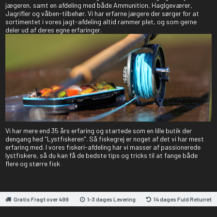
jægeren, samt en afdeling med både Ammunition, Haglgeværer,
Jagrifler og våben-tilbehør. Vi har erfarne jægere der sørger for at
sortimentet i vores jagt-afdeling altid rammer plet, og som gerne
deler ud af deres egne erfaringer.
Vi har mere end 35 års erfaring og startede som en lille butik der
dengang hed "Lystfiskeren". Så fiskegrej er noget af det vi har mest
erfaring med. I vores fiskeri-afdeling har vi masser af passionerede
lystfiskere, så du kan få de bedste tips og tricks til at fange både
flere og større fisk
Gratis Fragt over 499
1-3 dages Levering
14 dages Fuld Returret