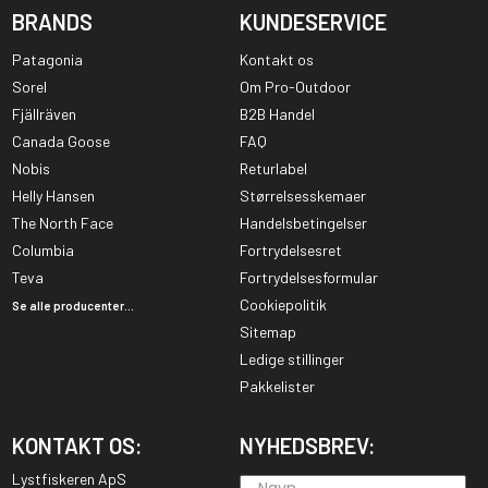
BRANDS
KUNDESERVICE
Patagonia
Kontakt os
Sorel
Om Pro-Outdoor
Fjällräven
B2B Handel
Canada Goose
FAQ
Nobis
Returlabel
Helly Hansen
Størrelsesskemaer
The North Face
Handelsbetingelser
Columbia
Fortrydelsesret
Teva
Fortrydelsesformular
Cookiepolitik
Se alle producenter...
Sitemap
Ledige stillinger
Pakkelister
KONTAKT OS:
NYHEDSBREV:
Lystfiskeren ApS