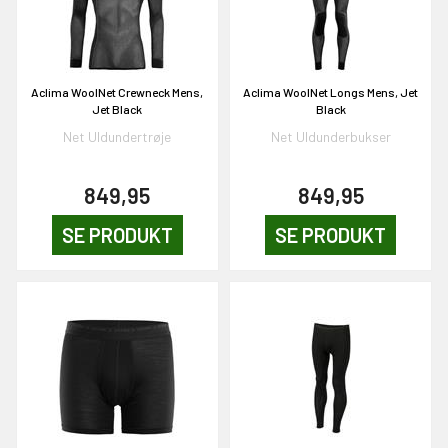
Aclima WoolNet Crewneck Mens,
Aclima WoolNet Longs Mens, Jet
Jet Black
Black
Net Uldundertrøje
Net Uldunderbukser
EKORT PÅ
849,95
849,95
en om et gavekort på
SE PRODUKT
SE PRODUKT
 gang om måneden
n gang
KORT
0,-