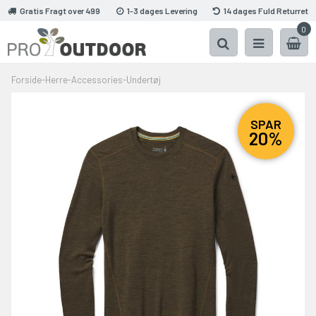
Gratis Fragt over 499
1-3 dages Levering
14 dages Fuld Returret
0
Forside
-
Herre
-
Accessories
-
Undertøj
SPAR
20%