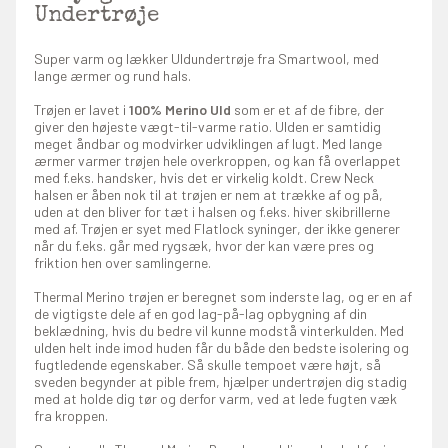
Undertrøje
Super varm og lækker Uldundertrøje fra Smartwool, med
lange ærmer og rund hals.
Trøjen er lavet i
100% Merino Uld
som er et af de fibre, der
giver den højeste vægt-til-varme ratio. Ulden er samtidig
meget åndbar og modvirker udviklingen af lugt. Med lange
ærmer varmer trøjen hele overkroppen, og kan få overlappet
med f.eks. handsker, hvis det er virkelig koldt. Crew Neck
halsen er åben nok til at trøjen er nem at trække af og på,
uden at den bliver for tæt i halsen og f.eks. hiver skibrillerne
med af. Trøjen er syet med Flatlock syninger, der ikke generer
når du f.eks. går med rygsæk, hvor der kan være pres og
friktion hen over samlingerne.
Thermal Merino trøjen er beregnet som inderste lag, og er en af
de vigtigste dele af en god lag-på-lag opbygning af din
beklædning, hvis du bedre vil kunne modstå vinterkulden. Med
ulden helt inde imod huden får du både den bedste isolering og
fugtledende egenskaber. Så skulle tempoet være højt, så
sveden begynder at pible frem, hjælper undertrøjen dig stadig
med at holde dig tør og derfor varm, ved at lede fugten væk
fra kroppen.