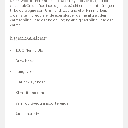
Smartwool's Thermal Merino Base Layer bliver du glad for i
vinterhalvåret, både inde og ude, på skiferien, samt på rejser
til koldere egne som Grønland, Lapland eller Finnmarken.
Ulden's termoregulerende egenskaber gør nemlig at den
varmer når du har det koldt - og køler dig ned når du har det
varmt!
Egenskaber
100% Merino Uld
Crew Neck
Lange ærmer
Flatlock syninger
Slim Fit pasform
Varm og Svedtransporterende
Anti-bakteriel