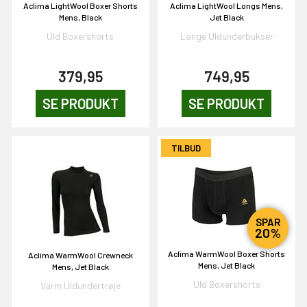
Aclima LightWool Boxer Shorts
Aclima LightWool Longs Mens,
& VIND!
Mens, Black
Jet Black
Uld Boxershorts
Lange Uldunderbukser
379,95
749,95
OG DELTAG!
SE PRODUKT
SE PRODUKT
NEJ TAK!
TILBUD
SPAR
20%
Aclima WarmWool Boxer Shorts
Aclima WarmWool Crewneck
Mens, Jet Black
Mens, Jet Black
Uld Boxershorts
Varm Uldundertrøje