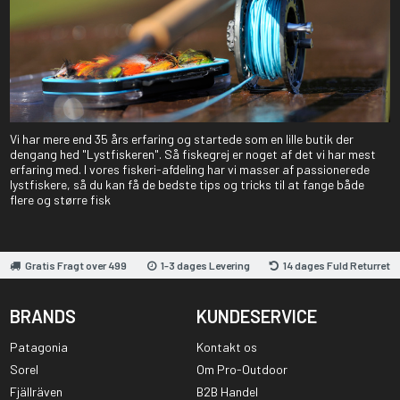
Vi har mere end 35 års erfaring og startede som en lille butik der
dengang hed "Lystfiskeren". Så fiskegrej er noget af det vi har mest
erfaring med. I vores fiskeri-afdeling har vi masser af passionerede
lystfiskere, så du kan få de bedste tips og tricks til at fange både
flere og større fisk
Gratis Fragt over 499
1-3 dages Levering
14 dages Fuld Returret
BRANDS
KUNDESERVICE
Patagonia
Kontakt os
Sorel
Om Pro-Outdoor
Fjällräven
B2B Handel