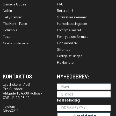
Canada Goose
FAQ
Nobis
Returlabel
Helly Hansen
Størrelsesskemaer
The North Face
Handelsbetingelser
Columbia
Fortrydelsesret
Teva
Fortrydelsesformular
Cookiepolitik
Se alle producenter...
Sitemap
Ledige stillinger
Pakkelister
KONTAKT OS:
NYHEDSBREV:
Lystfiskeren ApS
Pro Outdoor
Ahlgade 11, 4300 Holbæk
CVR: 14 29 08 42
Fødselsdag
Telefon:
59443212