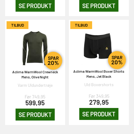
SE PRODUKT
SE PRODUKT
TILBUD
TILBUD
SPAR
SPAR
20%
20%
Aclima WarmWool Boxer Shorts
Aclima WarmWool Crewneck
Mens, Jet Black
Mens, Olive Night
Uld Boxershorts
Varm Uldundertrøje
Før 349,95
Før 749,95
279,95
599,95
SE PRODUKT
SE PRODUKT