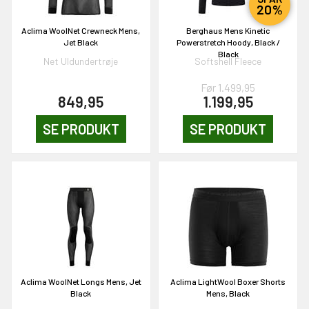
20%
Aclima WoolNet Crewneck Mens,
Berghaus Mens Kinetic
Jet Black
Powerstretch Hoody, Black /
Black
Net Uldundertrøje
Softshell Fleece
EKORT PÅ
Før 1.499,95
849,95
1.199,95
SE PRODUKT
SE PRODUKT
en om et gavekort på
 gang om måneden
n gang
KORT
0,-
Aclima WoolNet Longs Mens, Jet
Aclima LightWool Boxer Shorts
Black
Mens, Black
& VIND!