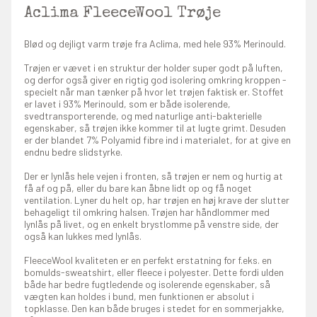
Aclima FleeceWool Trøje
Blød og dejligt varm trøje fra Aclima, med hele 93% Merinould.
Trøjen er vævet i en struktur der holder super godt på luften,
og derfor også giver en rigtig god isolering omkring kroppen -
specielt når man tænker på hvor let trøjen faktisk er. Stoffet
er lavet i 93% Merinould, som er både isolerende,
svedtransporterende, og med naturlige anti-bakterielle
egenskaber, så trøjen ikke kommer til at lugte grimt. Desuden
er der blandet 7% Polyamid fibre ind i materialet, for at give en
endnu bedre slidstyrke.
Der er lynlås hele vejen i fronten, så trøjen er nem og hurtig at
få af og på, eller du bare kan åbne lidt op og få noget
ventilation. Lyner du helt op, har trøjen en høj krave der slutter
behageligt til omkring halsen. Trøjen har håndlommer med
lynlås på livet, og en enkelt brystlomme på venstre side, der
også kan lukkes med lynlås.
FleeceWool kvaliteten er en perfekt erstatning for f.eks. en
bomulds-sweatshirt, eller fleece i polyester. Dette fordi ulden
både har bedre fugtledende og isolerende egenskaber, så
vægten kan holdes i bund, men funktionen er absolut i
topklasse. Den kan både bruges i stedet for en sommerjakke,