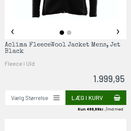
‹
›
Aclima FleeceWool Jacket Mens, Jet
Black
Fleece i Uld
1.999,95
LÆG I KURV