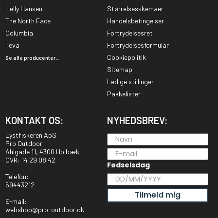
Helly Hansen
Størrelsesskemaer
The North Face
Handelsbetingelser
Columbia
Fortrydelsesret
Teva
Fortrydelsesformular
Cookiepolitik
Se alle producenter...
Sitemap
Ledige stillinger
Pakkelister
KONTAKT OS:
NYHEDSBREV:
Lystfiskeren ApS
Pro Outdoor
Ahlgade 11, 4300 Holbæk
CVR: 14 29 08 42
Fødselsdag
Telefon:
59443212
Tilmeld mig
E-mail:
webshop@pro-outdoor.dk