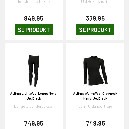
Net Uldunderbukser
Uld Boxershorts
849,95
379,95
SE PRODUKT
SE PRODUKT
OG DELTAG!
NEJ TAK!
Aclima LightWool Longs Mens,
Aclima WarmWool Crewneck
Jet Black
Mens, Jet Black
Lange Uldunderbukser
Varm Uldundertrøje
749,95
749,95