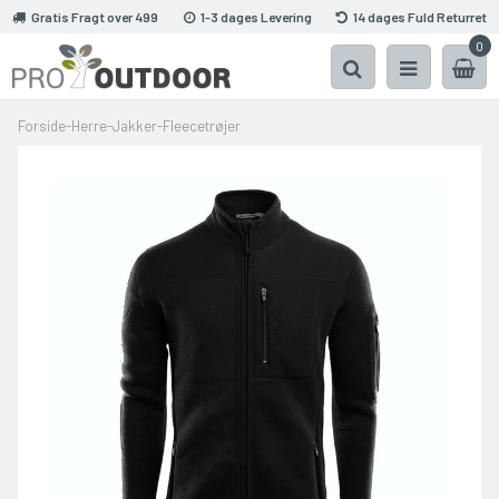
Gratis Fragt over 499
1-3 dages Levering
14 dages Fuld Returret
0
Forside
-
Herre
-
Jakker
-
Fleecetrøjer