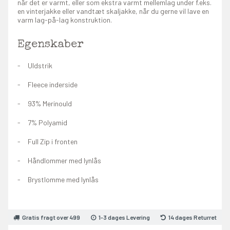
når det er varmt, eller som ekstra varmt mellemlag under f.eks.
en vinterjakke eller vandtæt skaljakke, når du gerne vil lave en
varm lag-på-lag konstruktion.
Egenskaber
Uldstrik
Fleece inderside
93% Merinould
7% Polyamid
Full Zip i fronten
Håndlommer med lynlås
Brystlomme med lynlås
Gratis fragt over 499
1-3 dages Levering
14 dages Returret