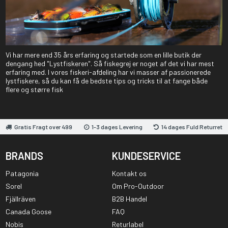
Vi har mere end 35 års erfaring og startede som en lille butik der
dengang hed "Lystfiskeren". Så fiskegrej er noget af det vi har mest
erfaring med. I vores fiskeri-afdeling har vi masser af passionerede
lystfiskere, så du kan få de bedste tips og tricks til at fange både
flere og større fisk
Gratis Fragt over 499
1-3 dages Levering
14 dages Fuld Returret
BRANDS
KUNDESERVICE
Patagonia
Kontakt os
Sorel
Om Pro-Outdoor
Fjällräven
B2B Handel
Canada Goose
FAQ
Nobis
Returlabel